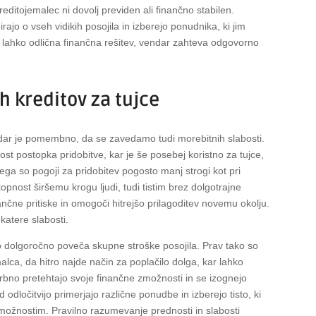
reditojemalec ni dovolj previden ali finančno stabilen.
ajo o vseh vidikih posojila in izberejo ponudnika, ki jim
je lahko odlična finančna rešitev, vendar zahteva odgovorno
ih kreditov za tujce
vendar je pomembno, da se zavedamo tudi morebitnih slabosti.
ost postopka pridobitve, kar je še posebej koristno za tujce,
tega so pogoji za pridobitev pogosto manj strogi kot pri
opnost širšemu krogu ljudi, tudi tistim brez dolgotrajne
nančne pritiske in omogoči hitrejšo prilagoditev novemu okolju.
katere slabosti.
ko dolgoročno poveča skupne stroške posojila. Prav tako so
malca, da hitro najde način za poplačilo dolga, kar lahko
i skrbno pretehtajo svoje finančne zmožnosti in se izognejo
ločitvijo primerjajo različne ponudbe in izberejo tisto, ki
zmožnostim. Pravilno razumevanje prednosti in slabosti