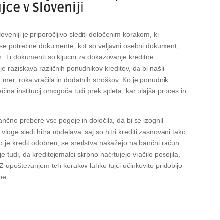
ujce v Sloveniji
oveniji je priporočljivo slediti določenim korakom, ki
 vse potrebne dokumente, kot so veljavni osebni dokument,
ih. Ti dokumenti so ključni za dokazovanje kreditne
 je raziskava različnih ponudnikov kreditov, da bi našli
h mer, roka vračila in dodatnih stroškov. Ko je ponudnik
 večina institucij omogoča tudi prek spleta, kar olajša proces in
tančno prebere vse pogoje in določila, da bi se izognil
oge sledi hitra obdelava, saj so hitri krediti zasnovani tako,
 Ko je kredit odobren, se sredstva nakažejo na bančni račun
tudi, da kreditojemalci skrbno načrtujejo vračilo posojila,
 Z upoštevanjem teh korakov lahko tujci učinkovito pridobijo
be.