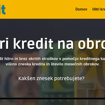
Domov
Hitri kr
ri kredit na ob
dit hitro in brez skritih stroškov s pomočjo kreditnega kal
višino zneska kredita in število mesečnih obrokov.
Kakšen znesek potrebujete?