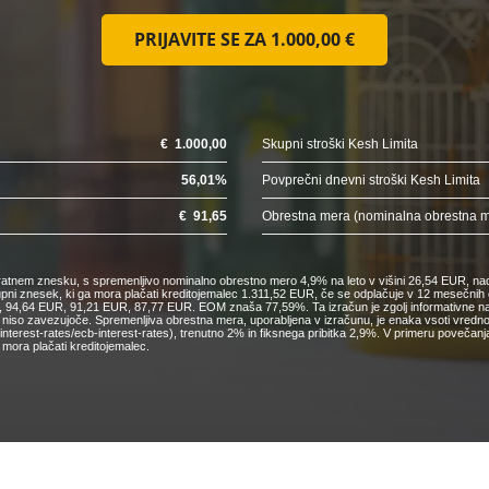
PRIJAVITE SE ZA
1.000,00 €
€
1.000,00
Skupni stroški Kesh Limita
56,01
%
Povprečni dnevni stroški Kesh Limita
€
91,65
Obrestna mera (nominalna obrestna 
nkratnem znesku, s spremenljivo nominalno obrestno mero 4,9% na leto v višini 26,54 EUR, nad
kupni znesek, ki ga mora plačati kreditojemalec 1.311,52 EUR, če se odplačuje v 12 mesečn
4,64 EUR, 91,21 EUR, 87,77 EUR. EOM znaša 77,59%. Ta izračun je zgolj informativne narav
o niso zavezujoče. Spremenljiva obrestna mera, uporabljena v izračunu, je enaka vsoti vred
cs/interest-rates/ecb-interest-rates), trenutno 2% in fiksnega pribitka 2,9%. V primeru pove
mora plačati kreditojemalec.