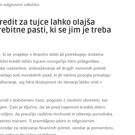
in odgovorni odločitvi.
redit za tujce lahko olajša
bitne pasti, ki se jim je treba
te, ki se znajdejo v finančni stiski ali potrebujejo dodatna
šni krediti lahko tujcem omogočijo hitro prilagoditev
troške nastanitve, izobraževanja ali drugih osnovnih potreb.
ajo tudi morebitnih pasti, ki jih takšna posojila prinašajo.
ževanje, saj hitra dostopnost do denarja lahko vodi v
 vrniti v določenem času, pogosto z visokimi obrestmi, kar
ljeni. Zato je ključno, da se pred najemom kredita dobro
oročljivo, da preučijo različne možnosti in izberejo ponudnika
estnimi merami. S premišljeno izbiro in odgovornim
to orodje za reševanje finančnih potreb, vendar je pomembno,
jo njihovo finančno stabilnost.