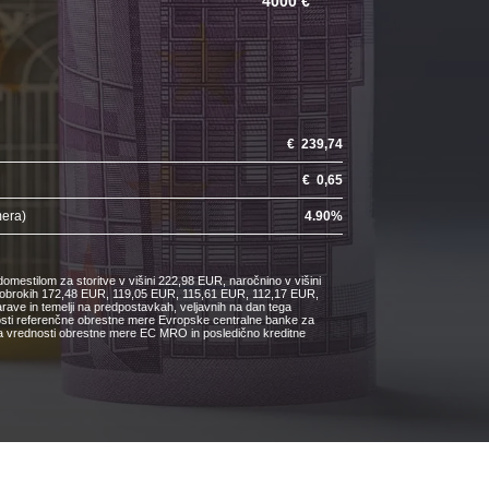
4000 €
€
239,74
€
0,65
mera)
4.90
%
omestilom za storitve v višini 222,98 EUR, naročnino v višini
ih obrokih 172,48 EUR, 119,05 EUR, 115,61 EUR, 112,17 EUR,
e in temelji na predpostavkah, veljavnih na dan tega
nosti referenčne obrestne mere Evropske centralne banke za
čanja vrednosti obrestne mere EC MRO in posledično kreditne