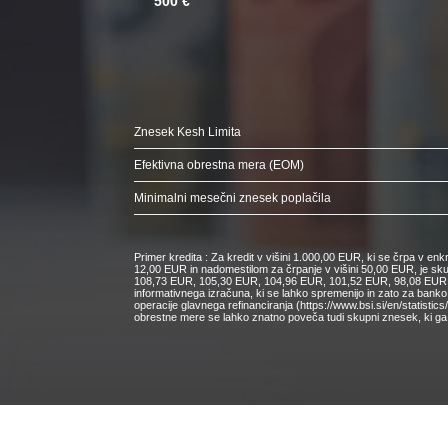
500 €
Znesek Kesh Limita
Efektivna obrestna mera (EOM)
Minimalni mesečni znesek poplačila
Primer kredita : Za kredit v višini 1.000,00 EUR, ki se črpa v e
12,00 EUR in nadomestilom za črpanje v višini 50,00 EUR, je s
108,73 EUR, 105,30 EUR, 104,96 EUR, 101,52 EUR, 98,08 EUR, 9
informativnega izračuna, ki se lahko spremenijo in zato za bank
operacije glavnega refinanciranja (https://www.bsi.si/en/statisti
obrestne mere se lahko znatno poveča tudi skupni znesek, ki ga 