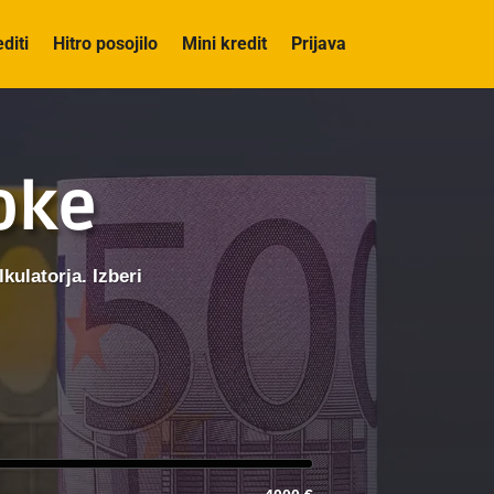
editi
Hitro posojilo
Mini kredit
Prijava
roke
kulatorja. Izberi