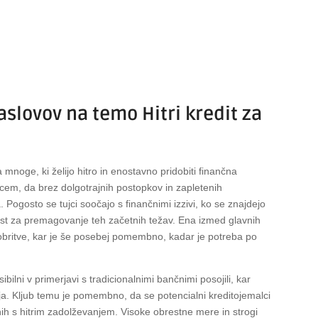
aslovov na temo Hitri kredit za
 mnoge, ki želijo hitro in enostavno pridobiti finančna
jcem, da brez dolgotrajnih postopkov in zapletenih
 Pogosto se tujci soočajo s finančnimi izzivi, ko se znajdejo
žnost za premagovanje teh začetnih težav. Ena izmed glavnih
odobritve, kar je še posebej pomembno, kadar je potreba po
ibilni v primerjavi s tradicionalnimi bančnimi posojili, kar
ja. Kljub temu je pomembno, da se potencialni kreditojemalci
nih s hitrim zadolževanjem. Visoke obrestne mere in strogi