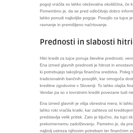
pogoji vračila so lahko oteževalna okoliščina, če k
Pomembno je, da se pred odločitvijo dobro informir
lahko ponudi najboljše pogoje. Posojilo za tujce 
ravnanje in premišljeno načrtovanje.
Prednosti in slabosti hitr
Hitri kredit za tujce ponuja številne prednosti, 
Ena izmed glavnih prednosti je hitrost in enostavn
ki potrebujejo takojšnja finančna sredstva. Poleg 
tradicionalnih bančnih posojilih, kar omogoča dost
kreditne zgodovine v Sloveniji. To lahko olajša fi
Vendar pa so s tovrstnimi krediti povezane tudi ne
Ena izmed glavnih je višja obrestna mera, ki lah
lahko roki vračila kratki, kar zahteva od kreditoje
predstavlja velik pritisk. Zato je ključno, da tujc
prekomernemu zadolževanju. Pametno je, da pred od
najbolj ustreza njihovim potrebam ter finančnim 