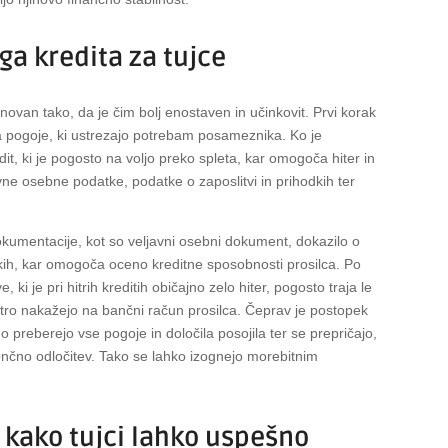
ga kredita za tujce
snovan tako, da je čim bolj enostaven in učinkovit. Prvi korak
ja pogoje, ki ustrezajo potrebam posameznika. Ko je
dit, ki je pogosto na voljo preko spleta, kar omogoča hiter in
vne osebne podatke, podatke o zaposlitvi in prihodkih ter
kumentacije, kot so veljavni osebni dokument, dokazilo o
odkih, kar omogoča oceno kreditne sposobnosti prosilca. Po
 ki je pri hitrih kreditih običajno zelo hiter, pogosto traja le
 hitro nakažejo na bančni račun prosilca. Čeprav je postopek
preberejo vse pogoje in določila posojila ter se prepričajo,
nčno odločitev. Tako se lahko izognejo morebitnim
 kako tujci lahko uspešno