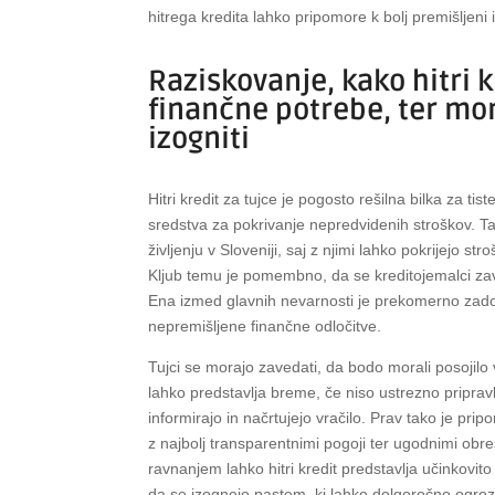
hitrega kredita lahko pripomore k bolj premišljeni 
Raziskovanje, kako hitri k
finančne potrebe, ter more
izogniti
Hitri kredit za tujce je pogosto rešilna bilka za tis
sredstva za pokrivanje nepredvidenih stroškov. Tak
življenju v Sloveniji, saj z njimi lahko pokrijejo s
Kljub temu je pomembno, da se kreditojemalci zaved
Ena izmed glavnih nevarnosti je prekomerno zadol
nepremišljene finančne odločitve.
Tujci se morajo zavedati, da bodo morali posojilo
lahko predstavlja breme, če niso ustrezno priprav
informirajo in načrtujejo vračilo. Prav tako je prip
z najbolj transparentnimi pogoji ter ugodnimi obr
ravnanjem lahko hitri kredit predstavlja učinkovi
da se izognejo pastem, ki lahko dolgoročno ogrozi