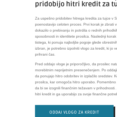
pridobijo hitri kredit za t
Za uspešno pridobitev hitrega kredita za tujce v Sl
poenostavijo celoten proces. Prvi korak je zbrati
dokazilo o prebivanju in potrdila o rednih prihodk
sposobnosti in identitete prosilca. Naslednji korak
tistega, ki ponuja najboljše pogoje glede obrestni
izbran, je potrebno izpolniti vlogo za kredit, ki jo
prihrani čas.
Pred oddajo vloge je priporočljivo, da prosilec na
morebitnim neprijetnim presenečenjem. Po oddaji vl
da ponujajo hitro odobritev in izplačilo sredstev.
prosilca, kar omogoča hitro uporabo. Pomembno je 
da bi se izognili finančnim težavam v prihodnosti.
hitri kredit in ga uporabijo za svoje finančne potre
ODDAJ VLOGO ZA KREDIT