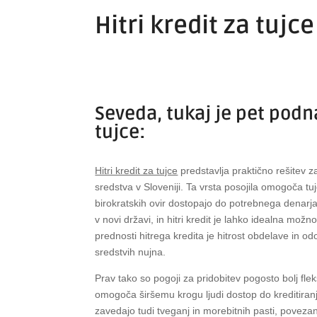
Hitri kredit za tujce
Seveda, tukaj je pet podn
tujce:
Hitri kredit za tujce
predstavlja praktično rešitev za
sredstva v Sloveniji. Ta vrsta posojila omogoča tu
birokratskih ovir dostopajo do potrebnega denarja.
v novi državi, in hitri kredit je lahko idealna mo
prednosti hitrega kredita je hitrost obdelave in 
sredstvih nujna.
Prav tako so pogoji za pridobitev pogosto bolj fleks
omogoča širšemu krogu ljudi dostop do kreditiran
zavedajo tudi tveganj in morebitnih pasti, poveza