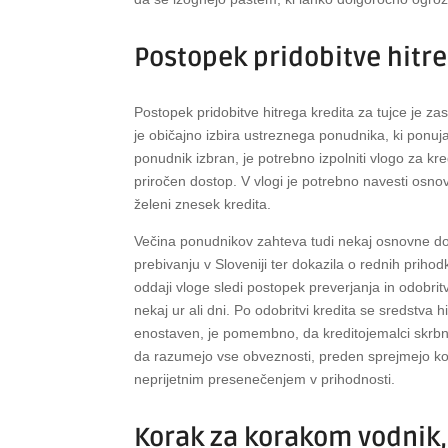
Postopek pridobitve hitre
Postopek pridobitve hitrega kredita za tujce je za
je običajno izbira ustreznega ponudnika, ki ponu
ponudnik izbran, je potrebno izpolniti vlogo za kre
priročen dostop. V vlogi je potrebno navesti osno
želeni znesek kredita.
Večina ponudnikov zahteva tudi nekaj osnovne do
prebivanju v Sloveniji ter dokazila o rednih prih
oddaji vloge sledi postopek preverjanja in odobritve,
nekaj ur ali dni. Po odobritvi kredita se sredstva
enostaven, je pomembno, da kreditojemalci skrbno 
da razumejo vse obveznosti, preden sprejmejo ko
neprijetnim presenečenjem v prihodnosti.
Korak za korakom vodnik,