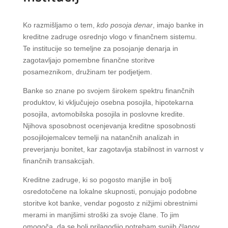
Ko razmišljamo o tem,
kdo posoja denar
, imajo banke in
kreditne zadruge osrednjo vlogo v finančnem sistemu.
Te institucije so temeljne za posojanje denarja in
zagotavljajo pomembne finančne storitve
posameznikom, družinam ter podjetjem.
Banke so znane po svojem širokem spektru finančnih
produktov, ki vključujejo osebna posojila, hipotekarna
posojila, avtomobilska posojila in poslovne kredite.
Njihova sposobnost ocenjevanja kreditne sposobnosti
posojilojemalcev temelji na natančnih analizah in
preverjanju bonitet, kar zagotavlja stabilnost in varnost v
finančnih transakcijah.
Kreditne zadruge, ki so pogosto manjše in bolj
osredotočene na lokalne skupnosti, ponujajo podobne
storitve kot banke, vendar pogosto z nižjimi obrestnimi
merami in manjšimi stroški za svoje člane. To jim
omogoča, da se bolj prilagodijo potrebam svojih članov