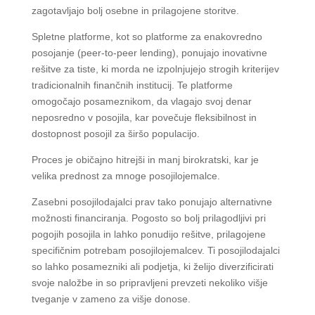
zagotavljajo bolj osebne in prilagojene storitve.
Spletne platforme, kot so platforme za enakovredno
posojanje (peer-to-peer lending), ponujajo inovativne
rešitve za tiste, ki morda ne izpolnjujejo strogih kriterijev
tradicionalnih finančnih institucij. Te platforme
omogočajo posameznikom, da vlagajo svoj denar
neposredno v posojila, kar povečuje fleksibilnost in
dostopnost posojil za širšo populacijo.
Proces je običajno hitrejši in manj birokratski, kar je
velika prednost za mnoge posojilojemalce.
Zasebni posojilodajalci prav tako ponujajo alternativne
možnosti financiranja. Pogosto so bolj prilagodljivi pri
pogojih posojila in lahko ponudijo rešitve, prilagojene
specifičnim potrebam posojilojemalcev. Ti posojilodajalci
so lahko posamezniki ali podjetja, ki želijo diverzificirati
svoje naložbe in so pripravljeni prevzeti nekoliko višje
tveganje v zameno za višje donose.