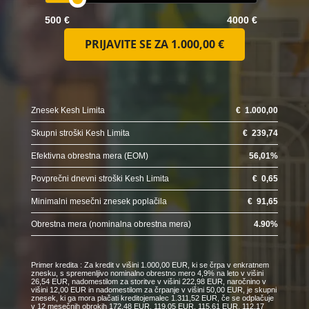
500 €
4000 €
PRIJAVITE SE ZA
1.000,00 €
Znesek Kesh Limita
€
1.000,00
Skupni stroški Kesh Limita
€
239,74
Efektivna obrestna mera (EOM)
56,01
%
Povprečni dnevni stroški Kesh Limita
€
0,65
Minimalni mesečni znesek poplačila
€
91,65
Obrestna mera (nominalna obrestna mera)
4.90
%
Primer kredita : Za kredit v višini 1.000,00 EUR, ki se črpa v enkratnem
znesku, s spremenljivo nominalno obrestno mero 4,9% na leto v višini
26,54 EUR, nadomestilom za storitve v višini 222,98 EUR, naročnino v
višini 12,00 EUR in nadomestilom za črpanje v višini 50,00 EUR, je skupni
znesek, ki ga mora plačati kreditojemalec 1.311,52 EUR, če se odplačuje
v 12 mesečnih obrokih 172,48 EUR, 119,05 EUR, 115,61 EUR, 112,17