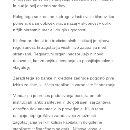
in nudijo bolj osebno storitev.
Poleg tega so kreditne zadruge v lasti svojih članov, kar
pomeni, da se dobiček vrača nazaj v skupnost v obliki
nižjih obrestnih mer ali drugih ugodnosti.
Ključna prednost teh tradicionalnih institucij je njihova
reguliranost, ki zagotavlja visok nivo zaupanja med
strankami. Regulativni organi nadzorujejo njihovo
delovanje, kar zmanjšuje tveganja za posojilojemalce in
vlagatelje.
Zaradi tega so banke in kreditne zadruge pogosto prva
izbira za tiste, ki iščejo stabilne in varne vire financiranja.
Vendar pa je proces pridobivanja posojila pri teh
institucijah lahko zahteven in dolgotrajen, saj zahteva
obsežno dokumentacijo in preverjanje. Kljub temu
ostajajo nepogrešljive zaradi svoje zmožnosti
zagotavljanja velikih količin kapitala in dolgoletne
stabilnosti v finančnem sektorju. Njihova vloga v