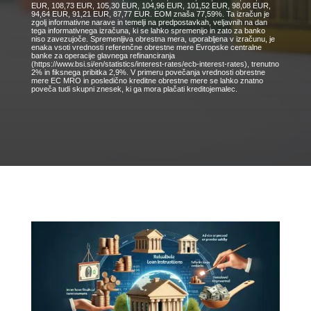
EUR, 108,73 EUR, 105,30 EUR, 104,96 EUR, 101,52 EUR, 98,08 EUR,
94,64 EUR, 91,21 EUR, 87,77 EUR. EOM znaša 77,59%. Ta izračun je
zgolj informativne narave in temelji na predpostavkah, veljavnih na dan
tega informativnega izračuna, ki se lahko spremenijo in zato za banko
niso zavezujoče. Spremenljiva obrestna mera, uporabljena v izračunu, je
enaka vsoti vrednosti referenčne obrestne mere Evropske centralne
banke za operacije glavnega refinanciranja
(https://www.bsi.si/en/statistics/interest-rates/ecb-interest-rates), trenutno
2% in fiksnega pribitka 2,9%. V primeru povečanja vrednosti obrestne
mere EC MRO in posledično kreditne obrestne mere se lahko znatno
poveča tudi skupni znesek, ki ga mora plačati kreditojemalec.