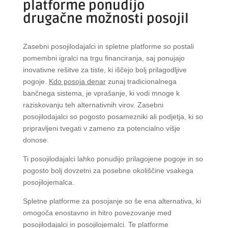
platforme ponudijo
drugačne možnosti posojil
Zasebni posojilodajalci in spletne platforme so postali
pomembni igralci na trgu financiranja, saj ponujajo
inovativne rešitve za tiste, ki iščejo bolj prilagodljive
pogoje.
Kdo posoja denar
zunaj tradicionalnega
bančnega sistema, je vprašanje, ki vodi mnoge k
raziskovanju teh alternativnih virov. Zasebni
posojilodajalci so pogosto posamezniki ali podjetja, ki so
pripravljeni tvegati v zameno za potencialno višje
donose.
Ti posojilodajalci lahko ponudijo prilagojene pogoje in so
pogosto bolj dovzetni za posebne okoliščine vsakega
posojilojemalca.
Spletne platforme za posojanje so še ena alternativa, ki
omogoča enostavno in hitro povezovanje med
posojilodajalci in posojilojemalci. Te platforme