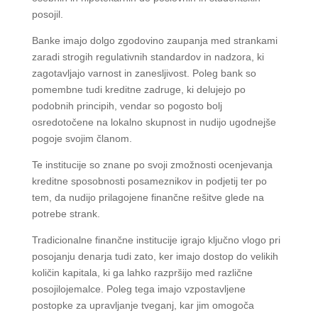
posojil.
Banke imajo dolgo zgodovino zaupanja med strankami
zaradi strogih regulativnih standardov in nadzora, ki
zagotavljajo varnost in zanesljivost. Poleg bank so
pomembne tudi kreditne zadruge, ki delujejo po
podobnih principih, vendar so pogosto bolj
osredotočene na lokalno skupnost in nudijo ugodnejše
pogoje svojim članom.
Te institucije so znane po svoji zmožnosti ocenjevanja
kreditne sposobnosti posameznikov in podjetij ter po
tem, da nudijo prilagojene finančne rešitve glede na
potrebe strank.
Tradicionalne finančne institucije igrajo ključno vlogo pri
posojanju denarja tudi zato, ker imajo dostop do velikih
količin kapitala, ki ga lahko razpršijo med različne
posojilojemalce. Poleg tega imajo vzpostavljene
postopke za upravljanje tveganj, kar jim omogoča