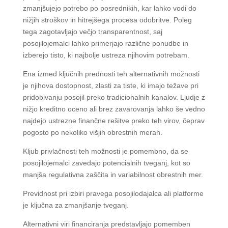
zmanjšujejo potrebo po posrednikih, kar lahko vodi do
nižjih stroškov in hitrejšega procesa odobritve. Poleg
tega zagotavljajo večjo transparentnost, saj
posojilojemalci lahko primerjajo različne ponudbe in
izberejo tisto, ki najbolje ustreza njihovim potrebam.
Ena izmed ključnih prednosti teh alternativnih možnosti
je njihova dostopnost, zlasti za tiste, ki imajo težave pri
pridobivanju posojil preko tradicionalnih kanalov. Ljudje z
nižjo kreditno oceno ali brez zavarovanja lahko še vedno
najdejo ustrezne finančne rešitve preko teh virov, čeprav
pogosto po nekoliko višjih obrestnih merah.
Kljub privlačnosti teh možnosti je pomembno, da se
posojilojemalci zavedajo potencialnih tveganj, kot so
manjša regulativna zaščita in variabilnost obrestnih mer.
Previdnost pri izbiri pravega posojilodajalca ali platforme
je ključna za zmanjšanje tveganj.
Alternativni viri financiranja predstavljajo pomemben