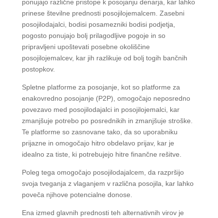
ponujajo različne pristope k posojanju denarja, kar lahko
prinese številne prednosti posojilojemalcem. Zasebni
posojilodajalci, bodisi posamezniki bodisi podjetja,
pogosto ponujajo bolj prilagodljive pogoje in so
pripravljeni upoštevati posebne okoliščine
posojilojemalcev, kar jih razlikuje od bolj togih bančnih
postopkov.
Spletne platforme za posojanje, kot so platforme za
enakovredno posojanje (P2P), omogočajo neposredno
povezavo med posojilodajalci in posojilojemalci, kar
zmanjšuje potrebo po posrednikih in zmanjšuje stroške.
Te platforme so zasnovane tako, da so uporabniku
prijazne in omogočajo hitro obdelavo prijav, kar je
idealno za tiste, ki potrebujejo hitre finančne rešitve.
Poleg tega omogočajo posojilodajalcem, da razpršijo
svoja tveganja z vlaganjem v različna posojila, kar lahko
poveča njihove potencialne donose.
Ena izmed glavnih prednosti teh alternativnih virov je