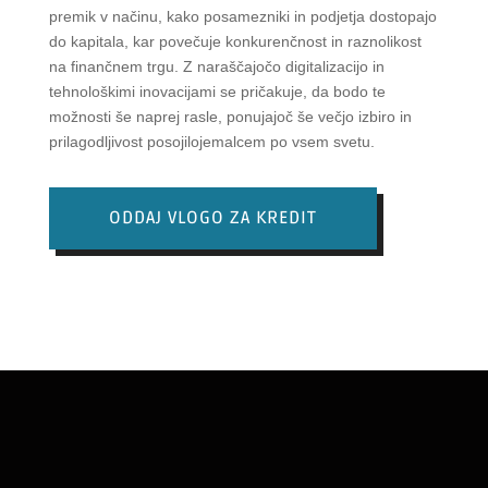
premik v načinu, kako posamezniki in podjetja dostopajo
do kapitala, kar povečuje konkurenčnost in raznolikost
na finančnem trgu. Z naraščajočo digitalizacijo in
tehnološkimi inovacijami se pričakuje, da bodo te
možnosti še naprej rasle, ponujajoč še večjo izbiro in
prilagodljivost posojilojemalcem po vsem svetu.
ODDAJ VLOGO ZA KREDIT