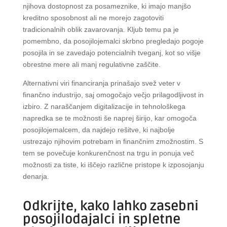
njihova dostopnost za posameznike, ki imajo manjšo
kreditno sposobnost ali ne morejo zagotoviti
tradicionalnih oblik zavarovanja. Kljub temu pa je
pomembno, da posojilojemalci skrbno pregledajo pogoje
posojila in se zavedajo potencialnih tveganj, kot so višje
obrestne mere ali manj regulativne zaščite.
Alternativni viri financiranja prinašajo svež veter v
finančno industrijo, saj omogočajo večjo prilagodljivost in
izbiro. Z naraščanjem digitalizacije in tehnološkega
napredka se te možnosti še naprej širijo, kar omogoča
posojilojemalcem, da najdejo rešitve, ki najbolje
ustrezajo njihovim potrebam in finančnim zmožnostim. S
tem se povečuje konkurenčnost na trgu in ponuja več
možnosti za tiste, ki iščejo različne pristope k izposojanju
denarja.
Odkrijte, kako lahko zasebni
posojilodajalci in spletne