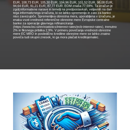
EUR, 108,73 EUR, 105,30 EUR, 104,96 EUR, 101,52 EUR, 98,08 EUR,
94,64 EUR, 91,21 EUR, 87,77 EUR. EOM znaša 77,59%. Ta izračun je
zgolj informativne narave in temelji na predpostavkah, veljavnih na dan
tega informativnega izračuna, ki se lahko spremenijo in zato za banko
niso zavezujoče. Spremenljiva obrestna mera, uporabljena v izračunu, je
enaka vsoti vrednosti referenčne obrestne mere Evropske centralne
banke za operacije glavnega refinanciranja
(https://www.bsi.si/en/statistics/interest-rates/ecb-interest-rates), trenutno
2% in fiksnega pribitka 2,9%. V primeru povečanja vrednosti obrestne
mere EC MRO in posledično kreditne obrestne mere se lahko znatno
poveča tudi skupni znesek, ki ga mora plačati kreditojemalec.