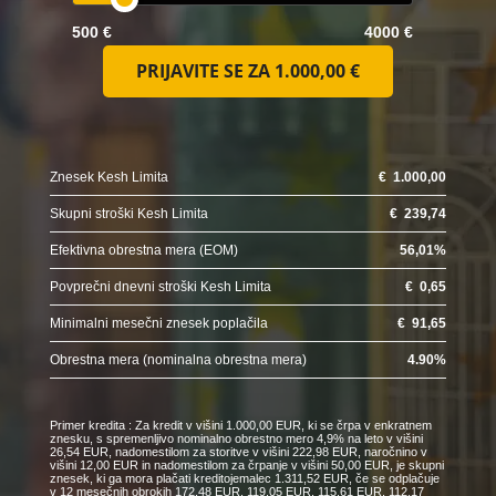
500 €
4000 €
PRIJAVITE SE ZA
1.000,00 €
Znesek Kesh Limita
€
1.000,00
Skupni stroški Kesh Limita
€
239,74
Efektivna obrestna mera (EOM)
56,01
%
Povprečni dnevni stroški Kesh Limita
€
0,65
Minimalni mesečni znesek poplačila
€
91,65
Obrestna mera (nominalna obrestna mera)
4.90
%
Primer kredita : Za kredit v višini 1.000,00 EUR, ki se črpa v enkratnem
znesku, s spremenljivo nominalno obrestno mero 4,9% na leto v višini
26,54 EUR, nadomestilom za storitve v višini 222,98 EUR, naročnino v
višini 12,00 EUR in nadomestilom za črpanje v višini 50,00 EUR, je skupni
znesek, ki ga mora plačati kreditojemalec 1.311,52 EUR, če se odplačuje
v 12 mesečnih obrokih 172,48 EUR, 119,05 EUR, 115,61 EUR, 112,17