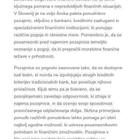
ključnega pomena v nepredvidljivih finančnih situacijah.
V Sloveniji je na voljo široka paleta ponudnikov
pozajmic, vključno z bankami, kreditnimi zadrugami in
specializiranimi finančnimi institucijami, ki ponujajo
različne pogoje in obrestne mere. Pomembno je, da se
posamezniki pred najemom pozajmice temeljito
seznanijo s pogoji, da bi preprečili morebitne finančne
težave v prihodnosti.
Pozajmice so pogosto zasnovane tako, da so dostopne
tudi tistim, ki morda ne izpolnjujejo strogih kreditnih
kriterijev tradicionalnih bank, kar povečuje njihovo
privlačnost. Kljub temu pa je bistveno, da se
posojilojemalci zavedajo odgovornosti, ki izhaja iz
najema pozajmice, in da ocenijo svojo sposobnost
pravočasnega odplačevanja dolga. Skrbna primerjava
ponudb različnih ponudnikov lahko pomaga pri izbiri
najbolj ugodne možnosti, ki ustreza posameznikovim
potrebam in finančnim zmožnostim. Pozajmice v
Sloveniji tako predstavljajo praktično rešitev za