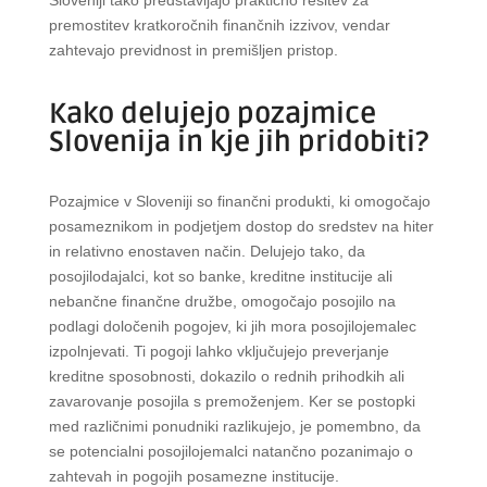
premostitev kratkoročnih finančnih izzivov, vendar
zahtevajo previdnost in premišljen pristop.
Kako delujejo pozajmice
Slovenija in kje jih pridobiti?
Pozajmice v Sloveniji so finančni produkti, ki omogočajo
posameznikom in podjetjem dostop do sredstev na hiter
in relativno enostaven način. Delujejo tako, da
posojilodajalci, kot so banke, kreditne institucije ali
nebančne finančne družbe, omogočajo posojilo na
podlagi določenih pogojev, ki jih mora posojilojemalec
izpolnjevati. Ti pogoji lahko vključujejo preverjanje
kreditne sposobnosti, dokazilo o rednih prihodkih ali
zavarovanje posojila s premoženjem. Ker se postopki
med različnimi ponudniki razlikujejo, je pomembno, da
se potencialni posojilojemalci natančno pozanimajo o
zahtevah in pogojih posamezne institucije.