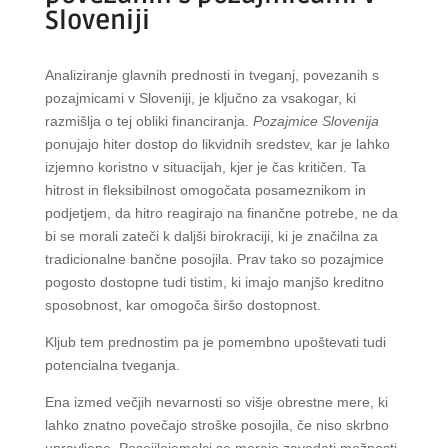
Sloveniji
Analiziranje glavnih prednosti in tveganj, povezanih s
pozajmicami v Sloveniji, je ključno za vsakogar, ki
razmišlja o tej obliki financiranja.
Pozajmice Slovenija
ponujajo hiter dostop do likvidnih sredstev, kar je lahko
izjemno koristno v situacijah, kjer je čas kritičen. Ta
hitrost in fleksibilnost omogočata posameznikom in
podjetjem, da hitro reagirajo na finančne potrebe, ne da
bi se morali zateči k daljši birokraciji, ki je značilna za
tradicionalne bančne posojila. Prav tako so pozajmice
pogosto dostopne tudi tistim, ki imajo manjšo kreditno
sposobnost, kar omogoča širšo dostopnost.
Kljub tem prednostim pa je pomembno upoštevati tudi
potencialna tveganja.
Ena izmed večjih nevarnosti so višje obrestne mere, ki
lahko znatno povečajo stroške posojila, če niso skrbno
upravljene. Posojilojemalci se morajo zavedati možnosti,