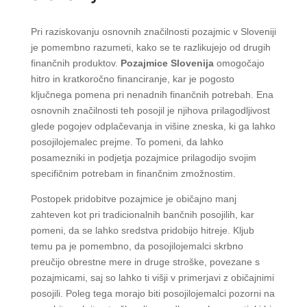
Pri raziskovanju osnovnih značilnosti pozajmic v Sloveniji
je pomembno razumeti, kako se te razlikujejo od drugih
finančnih produktov.
Pozajmice Slovenija
omogočajo
hitro in kratkoročno financiranje, kar je pogosto
ključnega pomena pri nenadnih finančnih potrebah. Ena
osnovnih značilnosti teh posojil je njihova prilagodljivost
glede pogojev odplačevanja in višine zneska, ki ga lahko
posojilojemalec prejme. To pomeni, da lahko
posamezniki in podjetja pozajmice prilagodijo svojim
specifičnim potrebam in finančnim zmožnostim.
Postopek pridobitve pozajmice je običajno manj
zahteven kot pri tradicionalnih bančnih posojilih, kar
pomeni, da se lahko sredstva pridobijo hitreje. Kljub
temu pa je pomembno, da posojilojemalci skrbno
preučijo obrestne mere in druge stroške, povezane s
pozajmicami, saj so lahko ti višji v primerjavi z običajnimi
posojili. Poleg tega morajo biti posojilojemalci pozorni na