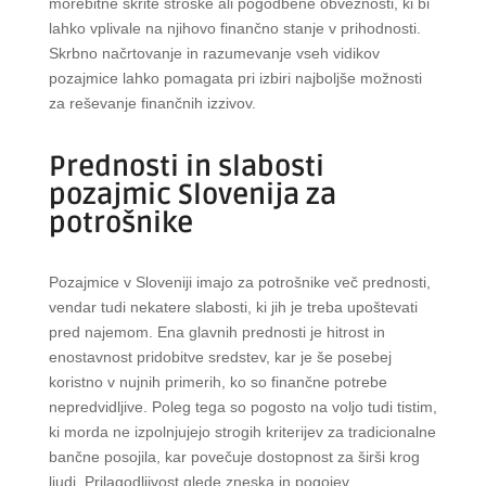
morebitne skrite stroške ali pogodbene obveznosti, ki bi
lahko vplivale na njihovo finančno stanje v prihodnosti.
Skrbno načrtovanje in razumevanje vseh vidikov
pozajmice lahko pomagata pri izbiri najboljše možnosti
za reševanje finančnih izzivov.
Prednosti in slabosti
pozajmic Slovenija za
potrošnike
Pozajmice v Sloveniji imajo za potrošnike več prednosti,
vendar tudi nekatere slabosti, ki jih je treba upoštevati
pred najemom. Ena glavnih prednosti je hitrost in
enostavnost pridobitve sredstev, kar je še posebej
koristno v nujnih primerih, ko so finančne potrebe
nepredvidljive. Poleg tega so pogosto na voljo tudi tistim,
ki morda ne izpolnjujejo strogih kriterijev za tradicionalne
bančne posojila, kar povečuje dostopnost za širši krog
ljudi. Prilagodljivost glede zneska in pogojev