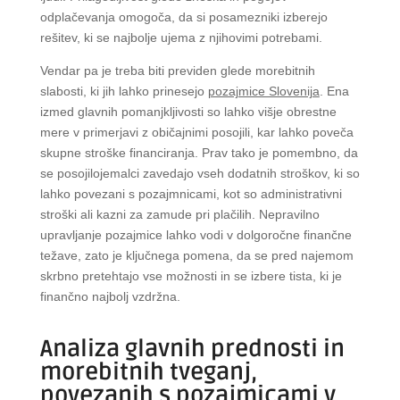
odplačevanja omogoča, da si posamezniki izberejo
rešitev, ki se najbolje ujema z njihovimi potrebami.
Vendar pa je treba biti previden glede morebitnih
slabosti, ki jih lahko prinesejo
pozajmice Slovenija
. Ena
izmed glavnih pomanjkljivosti so lahko višje obrestne
mere v primerjavi z običajnimi posojili, kar lahko poveča
skupne stroške financiranja. Prav tako je pomembno, da
se posojilojemalci zavedajo vseh dodatnih stroškov, ki so
lahko povezani s pozajmnicami, kot so administrativni
stroški ali kazni za zamude pri plačilih. Nepravilno
upravljanje pozajmice lahko vodi v dolgoročne finančne
težave, zato je ključnega pomena, da se pred najemom
skrbno pretehtajo vse možnosti in se izbere tista, ki je
finančno najbolj vzdržna.
Analiza glavnih prednosti in
morebitnih tveganj,
povezanih s pozajmicami v