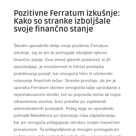
Pozitivne Ferratum izkušnje:
Kako so stranke izboljšale
svoje finančno stanje
Številni uporabniki delijo svoje pozitivne Ferratum
izkušnje, saj so jim te pomagale izboljšati njihovo
finančno stanje. Ena izmed glavnih prednosti, ki jih
izpostavljajo, je enostavnost in hitrost postopka
pridobivanja posojil, kar omogoča hitro in učinkovito
reševanje finančnih težav. Stranke poročajo, da jim je
uporaba Ferratum storitev omogočila lažje upravljanje z
nepričakovanimi stroški, kot so popravila doma ali nujne
zdravstvene storitve, brez potrebe po zapletenih
administrativnih postopkih. Poleg tega so uporabniki
pohvalili fleksibilnost pri določanju roka odplačevanja,
kar jim omogoča prilagajanje obrokov svojim mesečnim
proračunom. Ta prilagodljivost je mnogim pomagala pri