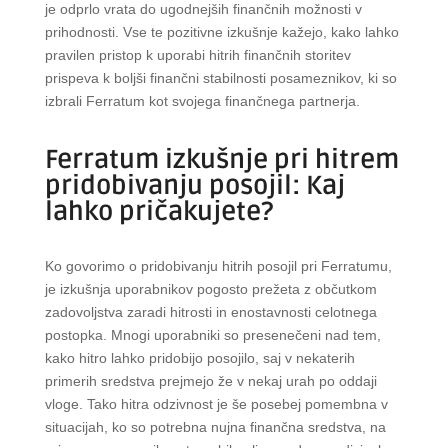
je odprlo vrata do ugodnejših finančnih možnosti v
prihodnosti. Vse te pozitivne izkušnje kažejo, kako lahko
pravilen pristop k uporabi hitrih finančnih storitev
prispeva k boljši finančni stabilnosti posameznikov, ki so
izbrali Ferratum kot svojega finančnega partnerja.
Ferratum izkušnje pri hitrem
pridobivanju posojil: Kaj
lahko pričakujete?
Ko govorimo o pridobivanju hitrih posojil pri Ferratumu,
je izkušnja uporabnikov pogosto prežeta z občutkom
zadovoljstva zaradi hitrosti in enostavnosti celotnega
postopka. Mnogi uporabniki so presenečeni nad tem,
kako hitro lahko pridobijo posojilo, saj v nekaterih
primerih sredstva prejmejo že v nekaj urah po oddaji
vloge. Tako hitra odzivnost je še posebej pomembna v
situacijah, ko so potrebna nujna finančna sredstva, na