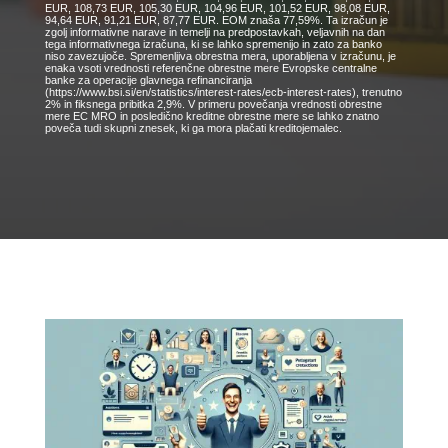
EUR, 108,73 EUR, 105,30 EUR, 104,96 EUR, 101,52 EUR, 98,08 EUR,
94,64 EUR, 91,21 EUR, 87,77 EUR. EOM znaša 77,59%. Ta izračun je
zgolj informativne narave in temelji na predpostavkah, veljavnih na dan
tega informativnega izračuna, ki se lahko spremenijo in zato za banko
niso zavezujoče. Spremenljiva obrestna mera, uporabljena v izračunu, je
enaka vsoti vrednosti referenčne obrestne mere Evropske centralne
banke za operacije glavnega refinanciranja
(https://www.bsi.si/en/statistics/interest-rates/ecb-interest-rates), trenutno
2% in fiksnega pribitka 2,9%. V primeru povečanja vrednosti obrestne
mere EC MRO in posledično kreditne obrestne mere se lahko znatno
poveča tudi skupni znesek, ki ga mora plačati kreditojemalec.