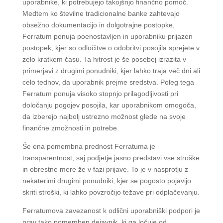
uporabnike, ki potrebujejo takojšnjo finančno pomoč.
Medtem ko številne tradicionalne banke zahtevajo
obsežno dokumentacijo in dolgotrajne postopke,
Ferratum ponuja poenostavljen in uporabniku prijazen
postopek, kjer so odločitve o odobritvi posojila sprejete v
zelo kratkem času. Ta hitrost je še posebej izrazita v
primerjavi z drugimi ponudniki, kjer lahko traja več dni ali
celo tednov, da uporabnik prejme sredstva. Poleg tega
Ferratum ponuja visoko stopnjo prilagodljivosti pri
določanju pogojev posojila, kar uporabnikom omogoča,
da izberejo najbolj ustrezno možnost glede na svoje
finančne zmožnosti in potrebe.
Še ena pomembna prednost Ferratuma je
transparentnost, saj podjetje jasno predstavi vse stroške
in obrestne mere že v fazi prijave. To je v nasprotju z
nekaterimi drugimi ponudniki, kjer se pogosto pojavijo
skriti stroški, ki lahko povzročijo težave pri odplačevanju.
Ferratumova zavezanost k odlični uporabniški podpori je
prav tako pomemben dejavnik, ki ga ločuje od