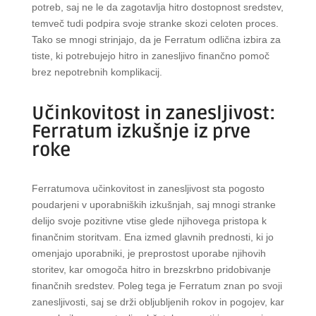
potreb, saj ne le da zagotavlja hitro dostopnost sredstev,
temveč tudi podpira svoje stranke skozi celoten proces.
Tako se mnogi strinjajo, da je Ferratum odlična izbira za
tiste, ki potrebujejo hitro in zanesljivo finančno pomoč
brez nepotrebnih komplikacij.
Učinkovitost in zanesljivost:
Ferratum izkušnje iz prve
roke
Ferratumova učinkovitost in zanesljivost sta pogosto
poudarjeni v uporabniških izkušnjah, saj mnogi stranke
delijo svoje pozitivne vtise glede njihovega pristopa k
finančnim storitvam. Ena izmed glavnih prednosti, ki jo
omenjajo uporabniki, je preprostost uporabe njihovih
storitev, kar omogoča hitro in brezskrbno pridobivanje
finančnih sredstev. Poleg tega je Ferratum znan po svoji
zanesljivosti, saj se drži obljubljenih rokov in pogojev, kar