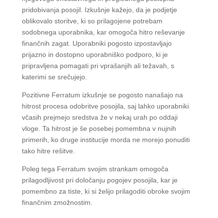
pridobivanja posojil. Izkušnje kažejo, da je podjetje
oblikovalo storitve, ki so prilagojene potrebam
sodobnega uporabnika, kar omogoča hitro reševanje
finančnih zagat. Uporabniki pogosto izpostavljajo
prijazno in dostopno uporabniško podporo, ki je
pripravljena pomagati pri vprašanjih ali težavah, s
katerimi se srečujejo.
Pozitivne Ferratum izkušnje se pogosto nanašajo na
hitrost procesa odobritve posojila, saj lahko uporabniki
včasih prejmejo sredstva že v nekaj urah po oddaji
vloge. Ta hitrost je še posebej pomembna v nujnih
primerih, ko druge institucije morda ne morejo ponuditi
tako hitre rešitve.
Poleg tega Ferratum svojim strankam omogoča
prilagodljivost pri določanju pogojev posojila, kar je
pomembno za tiste, ki si želijo prilagoditi obroke svojim
finančnim zmožnostim.