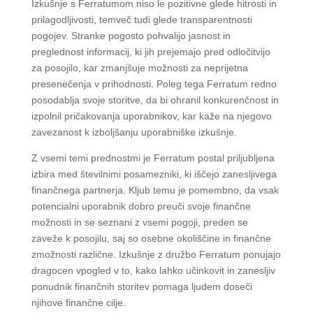
Izkušnje s Ferratumom niso le pozitivne glede hitrosti in
prilagodljivosti, temveč tudi glede transparentnosti
pogojev. Stranke pogosto pohvalijo jasnost in
preglednost informacij, ki jih prejemajo pred odločitvijo
za posojilo, kar zmanjšuje možnosti za neprijetna
presenečenja v prihodnosti. Poleg tega Ferratum redno
posodablja svoje storitve, da bi ohranil konkurenčnost in
izpolnil pričakovanja uporabnikov, kar kaže na njegovo
zavezanost k izboljšanju uporabniške izkušnje.
Z vsemi temi prednostmi je Ferratum postal priljubljena
izbira med številnimi posamezniki, ki iščejo zanesljivega
finančnega partnerja. Kljub temu je pomembno, da vsak
potencialni uporabnik dobro preuči svoje finančne
možnosti in se seznani z vsemi pogoji, preden se
zaveže k posojilu, saj so osebne okoliščine in finančne
zmožnosti različne. Izkušnje z družbo Ferratum ponujajo
dragocen vpogled v to, kako lahko učinkovit in zanesljiv
ponudnik finančnih storitev pomaga ljudem doseči
njihove finančne cilje.