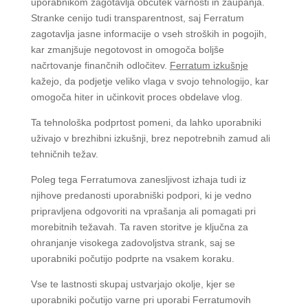
uporabnikom zagotavlja občutek varnosti in zaupanja.
Stranke cenijo tudi transparentnost, saj Ferratum
zagotavlja jasne informacije o vseh stroških in pogojih,
kar zmanjšuje negotovost in omogoča boljše
načrtovanje finančnih odločitev.
Ferratum izkušnje
kažejo, da podjetje veliko vlaga v svojo tehnologijo, kar
omogoča hiter in učinkovit proces obdelave vlog.
Ta tehnološka podprtost pomeni, da lahko uporabniki
uživajo v brezhibni izkušnji, brez nepotrebnih zamud ali
tehničnih težav.
Poleg tega Ferratumova zanesljivost izhaja tudi iz
njihove predanosti uporabniški podpori, ki je vedno
pripravljena odgovoriti na vprašanja ali pomagati pri
morebitnih težavah. Ta raven storitve je ključna za
ohranjanje visokega zadovoljstva strank, saj se
uporabniki počutijo podprte na vsakem koraku.
Vse te lastnosti skupaj ustvarjajo okolje, kjer se
uporabniki počutijo varne pri uporabi Ferratumovih