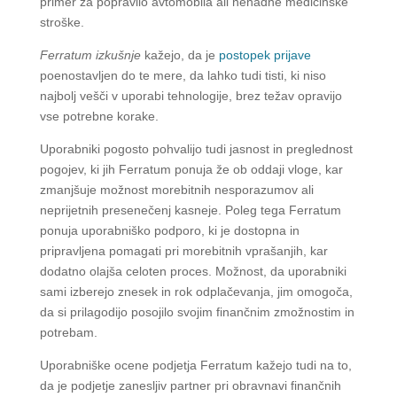
primer za popravilo avtomobila ali nenadne medicinske
stroške.
Ferratum izkušnje
kažejo, da je
postopek prijave
poenostavljen do te mere, da lahko tudi tisti, ki niso
najbolj vešči v uporabi tehnologije, brez težav opravijo
vse potrebne korake.
Uporabniki pogosto pohvalijo tudi jasnost in preglednost
pogojev, ki jih Ferratum ponuja že ob oddaji vloge, kar
zmanjšuje možnost morebitnih nesporazumov ali
neprijetnih presenečenj kasneje. Poleg tega Ferratum
ponuja uporabniško podporo, ki je dostopna in
pripravljena pomagati pri morebitnih vprašanjih, kar
dodatno olajša celoten proces. Možnost, da uporabniki
sami izberejo znesek in rok odplačevanja, jim omogoča,
da si prilagodijo posojilo svojim finančnim zmožnostim in
potrebam.
Uporabniške ocene podjetja Ferratum kažejo tudi na to,
da je podjetje zanesljiv partner pri obravnavi finančnih