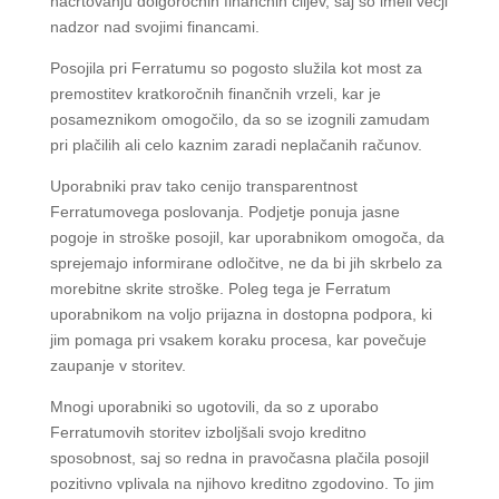
načrtovanju dolgoročnih finančnih ciljev, saj so imeli večji
nadzor nad svojimi financami.
Posojila pri Ferratumu so pogosto služila kot most za
premostitev kratkoročnih finančnih vrzeli, kar je
posameznikom omogočilo, da so se izognili zamudam
pri plačilih ali celo kaznim zaradi neplačanih računov.
Uporabniki prav tako cenijo transparentnost
Ferratumovega poslovanja. Podjetje ponuja jasne
pogoje in stroške posojil, kar uporabnikom omogoča, da
sprejemajo informirane odločitve, ne da bi jih skrbelo za
morebitne skrite stroške. Poleg tega je Ferratum
uporabnikom na voljo prijazna in dostopna podpora, ki
jim pomaga pri vsakem koraku procesa, kar povečuje
zaupanje v storitev.
Mnogi uporabniki so ugotovili, da so z uporabo
Ferratumovih storitev izboljšali svojo kreditno
sposobnost, saj so redna in pravočasna plačila posojil
pozitivno vplivala na njihovo kreditno zgodovino. To jim