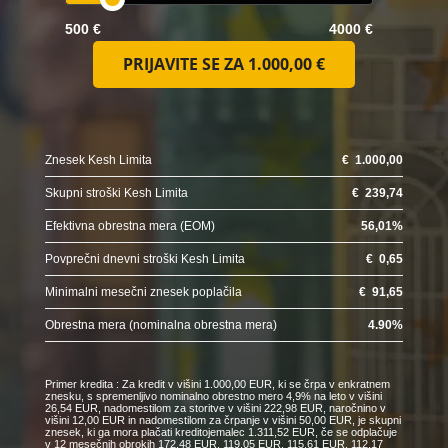
500 €
4000 €
PRIJAVITE SE ZA
1.000,00 €
Znesek Kesh Limita
€
1.000,00
Skupni stroški Kesh Limita
€
239,74
Efektivna obrestna mera (EOM)
56,01
%
Povprečni dnevni stroški Kesh Limita
€
0,65
Minimalni mesečni znesek poplačila
€
91,65
Obrestna mera (nominalna obrestna mera)
4.90
%
Primer kredita : Za kredit v višini 1.000,00 EUR, ki se črpa v enkratnem
znesku, s spremenljivo nominalno obrestno mero 4,9% na leto v višini
26,54 EUR, nadomestilom za storitve v višini 222,98 EUR, naročnino v
višini 12,00 EUR in nadomestilom za črpanje v višini 50,00 EUR, je skupni
znesek, ki ga mora plačati kreditojemalec 1.311,52 EUR, če se odplačuje
v 12 mesečnih obrokih 172,48 EUR, 119,05 EUR, 115,61 EUR, 112,17