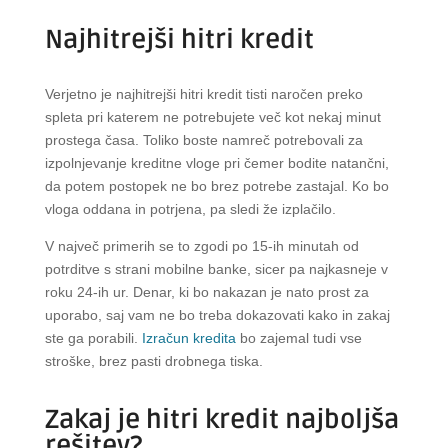
Najhitrejši hitri kredit
Verjetno je najhitrejši hitri kredit tisti naročen preko
spleta pri katerem ne potrebujete več kot nekaj minut
prostega časa. Toliko boste namreč potrebovali za
izpolnjevanje kreditne vloge pri čemer bodite natančni,
da potem postopek ne bo brez potrebe zastajal. Ko bo
vloga oddana in potrjena, pa sledi že izplačilo.
V največ primerih se to zgodi po 15-ih minutah od
potrditve s strani mobilne banke, sicer pa najkasneje v
roku 24-ih ur. Denar, ki bo nakazan je nato prost za
uporabo, saj vam ne bo treba dokazovati kako in zakaj
ste ga porabili.
Izračun kredita
bo zajemal tudi vse
stroške, brez pasti drobnega tiska.
Zakaj je hitri kredit najboljša
rešitev?