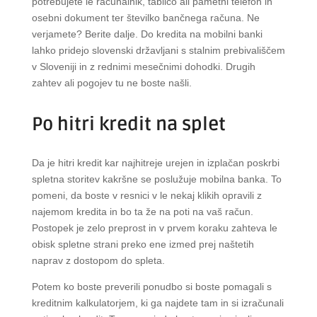
potrebujete le računalnik, tablico ali pametni telefon in
osebni dokument ter številko bančnega računa. Ne
verjamete? Berite dalje. Do kredita na mobilni banki
lahko pridejo slovenski državljani s stalnim prebivališčem
v Sloveniji in z rednimi mesečnimi dohodki. Drugih
zahtev ali pogojev tu ne boste našli.
Po hitri kredit na splet
Da je hitri kredit kar najhitreje urejen in izplačan poskrbi
spletna storitev kakršne se poslužuje mobilna banka. To
pomeni, da boste v resnici v le nekaj klikih opravili z
najemom kredita in bo ta že na poti na vaš račun.
Postopek je zelo preprost in v prvem koraku zahteva le
obisk spletne strani preko ene izmed prej naštetih
naprav z dostopom do spleta.
Potem ko boste preverili ponudbo si boste pomagali s
kreditnim kalkulatorjem, ki ga najdete tam in si izračunali