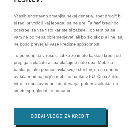
Včasih enostavno zmanjka nekaj denarja, spet drugič bi
si radi privoščili kaj lepega, pa ne gre. Ta
hitri kredit
bo
poskrbel za vse tisto kar ste si zaželeli, ob tem pa se
vam ne bo treba obremenjevati ali bo šlo skozi ali ne, saj
ne bodo preverjali vaše kreditne sposobnosti.
To pomeni, da v resnici lahko že imate kakšen kredit od
prej, ga izplačate ali pa plačujete nato oba. Mobilna
banka je tako poenostavila svojo storitev, da se danes
uvršča med najboljše mobilne banke v EU. Če si želite
hitro in enostavno priti do denarja, potem vsekakor ne
smete spregledati te ponudbe.
ODDAJ VLOGO ZA KREDIT