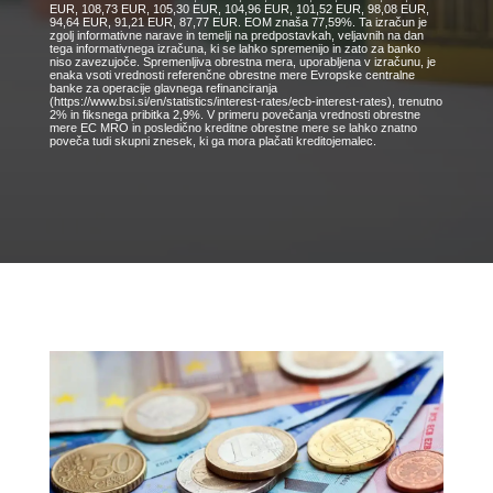
EUR, 108,73 EUR, 105,30 EUR, 104,96 EUR, 101,52 EUR, 98,08 EUR,
94,64 EUR, 91,21 EUR, 87,77 EUR. EOM znaša 77,59%. Ta izračun je
zgolj informativne narave in temelji na predpostavkah, veljavnih na dan
tega informativnega izračuna, ki se lahko spremenijo in zato za banko
niso zavezujoče. Spremenljiva obrestna mera, uporabljena v izračunu, je
enaka vsoti vrednosti referenčne obrestne mere Evropske centralne
banke za operacije glavnega refinanciranja
(https://www.bsi.si/en/statistics/interest-rates/ecb-interest-rates), trenutno
2% in fiksnega pribitka 2,9%. V primeru povečanja vrednosti obrestne
mere EC MRO in posledično kreditne obrestne mere se lahko znatno
poveča tudi skupni znesek, ki ga mora plačati kreditojemalec.