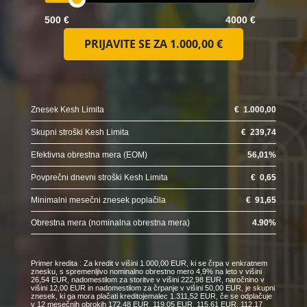
500 €
4000 €
PRIJAVITE SE ZA
1.000,00 €
Znesek Kesh Limita
€
1.000,00
Skupni stroški Kesh Limita
€
239,74
Efektivna obrestna mera (EOM)
56,01
%
Povprečni dnevni stroški Kesh Limita
€
0,65
Minimalni mesečni znesek poplačila
€
91,65
Obrestna mera (nominalna obrestna mera)
4.90
%
Primer kredita : Za kredit v višini 1.000,00 EUR, ki se črpa v enkratnem
znesku, s spremenljivo nominalno obrestno mero 4,9% na leto v višini
26,54 EUR, nadomestilom za storitve v višini 222,98 EUR, naročnino v
višini 12,00 EUR in nadomestilom za črpanje v višini 50,00 EUR, je skupni
znesek, ki ga mora plačati kreditojemalec 1.311,52 EUR, če se odplačuje
v 12 mesečnih obrokih 172,48 EUR, 119,05 EUR, 115,61 EUR, 112,17