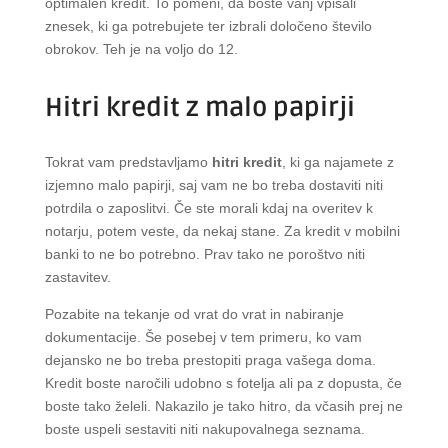
optimalen kredit. To pomeni, da boste vanj vpisali
znesek, ki ga potrebujete ter izbrali določeno število
obrokov. Teh je na voljo do 12.
Hitri kredit z malo papirji
Tokrat vam predstavljamo
hitri kredit
, ki ga najamete z
izjemno malo papirji, saj vam ne bo treba dostaviti niti
potrdila o zaposlitvi. Če ste morali kdaj na overitev k
notarju, potem veste, da nekaj stane. Za kredit v mobilni
banki to ne bo potrebno. Prav tako ne poroštvo niti
zastavitev.
Pozabite na tekanje od vrat do vrat in nabiranje
dokumentacije. Še posebej v tem primeru, ko vam
dejansko ne bo treba prestopiti praga vašega doma.
Kredit boste naročili udobno s fotelja ali pa z dopusta, če
boste tako želeli. Nakazilo je tako hitro, da včasih prej ne
boste uspeli sestaviti niti nakupovalnega seznama.