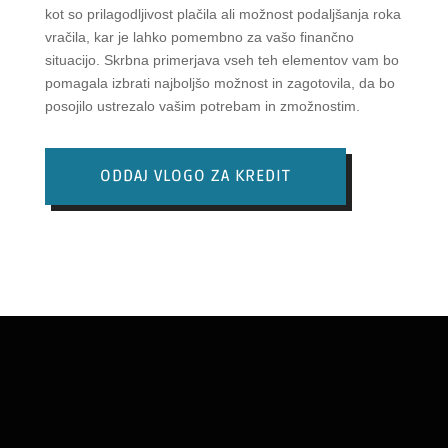
kot so prilagodljivost plačila ali možnost podaljšanja roka
vračila, kar je lahko pomembno za vašo finančno
situacijo. Skrbna primerjava vseh teh elementov vam bo
pomagala izbrati najboljšo možnost in zagotovila, da bo
posojilo ustrezalo vašim potrebam in zmožnostim.
ODDAJ VLOGO ZA KREDIT