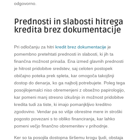
odgovorno.
Prednosti in slabosti hitrega
kredita brez dokumentacije
Pri odločanju za hitri
kredit brez dokumentacije
je
pomembno pretehtati prednosti in slabosti, ki jih ta
finančna možnost prinaša. Ena izmed glavnih prednosti
je hitrost pridobitve sredstev, saj celoten postopek
običajno poteka prek spleta, kar omogoča takojšnji
dostop do denarja, ko ga najbolj potrebujete. Poleg tega
posojilojemalci niso obremenjeni z obsežno papirologijo,
kar pomeni manj stresno izkušnjo in možnost pridobitve
kredita tudi za tiste, ki imajo pomanjkljivo kreditno
zgodovino. Vendar pa so višje obrestne mere in stroški
pogosto povezani s to obliko financiranja, kar lahko
pomeni večjo finančno obremenitev v prihodnje.
Ker so ta posojila dostopna širšemu krogu ljudi, obstaja