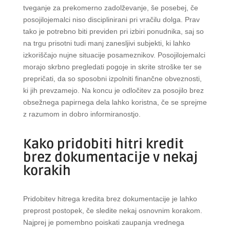
tveganje za prekomerno zadolževanje, še posebej, če
posojilojemalci niso disciplinirani pri vračilu dolga. Prav
tako je potrebno biti previden pri izbiri ponudnika, saj so
na trgu prisotni tudi manj zanesljivi subjekti, ki lahko
izkoriščajo nujne situacije posameznikov. Posojilojemalci
morajo skrbno pregledati pogoje in skrite stroške ter se
prepričati, da so sposobni izpolniti finančne obveznosti,
ki jih prevzamejo. Na koncu je odločitev za posojilo brez
obsežnega papirnega dela lahko koristna, če se sprejme
z razumom in dobro informiranostjo.
Kako pridobiti hitri kredit
brez dokumentacije v nekaj
korakih
Pridobitev hitrega kredita brez dokumentacije je lahko
preprost postopek, če sledite nekaj osnovnim korakom.
Najprej je pomembno poiskati zaupanja vrednega