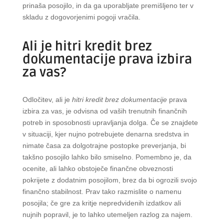
prinaša posojilo, in da ga uporabljate premišljeno ter v
skladu z dogovorjenimi pogoji vračila.
Ali je hitri kredit brez
dokumentacije prava izbira
za vas?
Odločitev, ali je
hitri kredit brez dokumentacije
prava
izbira za vas, je odvisna od vaših trenutnih finančnih
potreb in sposobnosti upravljanja dolga. Če se znajdete
v situaciji, kjer nujno potrebujete denarna sredstva in
nimate časa za dolgotrajne postopke preverjanja, bi
takšno posojilo lahko bilo smiselno. Pomembno je, da
ocenite, ali lahko obstoječe finančne obveznosti
pokrijete z dodatnim posojilom, brez da bi ogrozili svojo
finančno stabilnost. Prav tako razmislite o namenu
posojila; če gre za kritje nepredvidenih izdatkov ali
nujnih popravil, je to lahko utemeljen razlog za najem.