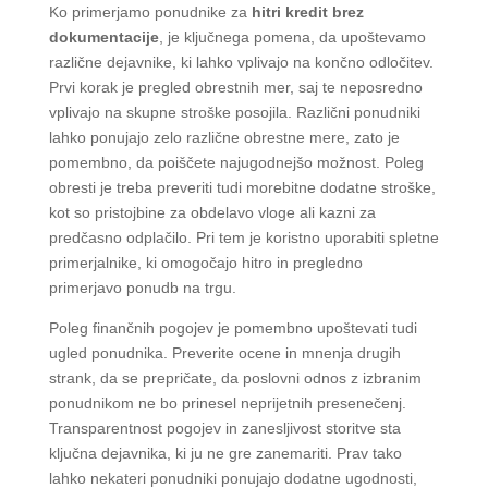
Ko primerjamo ponudnike za
hitri kredit brez
dokumentacije
, je ključnega pomena, da upoštevamo
različne dejavnike, ki lahko vplivajo na končno odločitev.
Prvi korak je pregled obrestnih mer, saj te neposredno
vplivajo na skupne stroške posojila. Različni ponudniki
lahko ponujajo zelo različne obrestne mere, zato je
pomembno, da poiščete najugodnejšo možnost. Poleg
obresti je treba preveriti tudi morebitne dodatne stroške,
kot so pristojbine za obdelavo vloge ali kazni za
predčasno odplačilo. Pri tem je koristno uporabiti spletne
primerjalnike, ki omogočajo hitro in pregledno
primerjavo ponudb na trgu.
Poleg finančnih pogojev je pomembno upoštevati tudi
ugled ponudnika. Preverite ocene in mnenja drugih
strank, da se prepričate, da poslovni odnos z izbranim
ponudnikom ne bo prinesel neprijetnih presenečenj.
Transparentnost pogojev in zanesljivost storitve sta
ključna dejavnika, ki ju ne gre zanemariti. Prav tako
lahko nekateri ponudniki ponujajo dodatne ugodnosti,