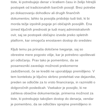
tiste, ki potrebujejo denar v kratkem času in želijo hitrejši
postopek od tradicionalnih bančnih posojil. Brez potrebe
po dokazovanju dohodkov ali drugih finančnih
dokumentov, lahko ta posojila pridobijo tudi tisti, ki bi
morda težje izpolnili pogoje pri običajnih posojilih. Ena
izmed ključnih prednosti je tudi manj administrativnih
ovir, saj se postopek običajno izvede preko spletnih
platform, kar omogoča enostaven dostop do sredstev.
Kljub temu pa prinaša določene tveganje, saj so
obrestne mere pogosto višje, kar je potrebno upoštevati
pri odločanju. Prav tako je pomembno, da se
posamezniki zavedajo možnosti prekomerne
zadolženosti, če se krediti ne uporabljajo premišljeno. V
tem kontekstu je ključno skrbno pretehtati vse dejavnike,
preden se odločite za to vrsto financiranja, in razmisliti o
dolgoročnih posledicah. Vsekakor je posojilo, ki ne
zahteva obsežne dokumentacije, primerna možnost za
tiste, ki potrebujejo takojšen dostop do denarja, vendar
je pomembno, da se odločitev sprejme premišljeno in