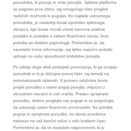
ponudnika, ki ponuja to vrsto posojila. Spletne platforme
so pogosto prva izbira, saj omogočajo hiter pregled
različnih možnosti in pogojev. Ko najdete ustreznega
ponudnika, je naslednji korak izpolnitev spletnega
obrazca, kjer boste morali vnesti osnovne osebne
podatke in podatke o vašem finančnem stanju, brez
potrebe po dodatni papirologiji. Pomembno je, da
navedete točne informacije, saj lahko napačni podatki
vplivajo na vašo sposobnost pridobitve posojila.
Po oddaji vloge sledi postopek preverjanja, ki ga izvajajo
ponudniki in ki je običajno precej hiter, saj temelji na
avtomatiziranih sistemih. V primeru odobritve boste
prejeli ponudbo z vsemi pogoji posojila, vključno z
obrestnimi merami in roki vračila. Preden sprejmete
ponudbo, skrbno preglejte vse pogoje in se prepričajte,
da ustrezajo vašim finančnim zmožnostim. Ko potrdite
pogoje in sprejmete ponudbo, bo denar praviloma
nakazan na vaš bančni račun v zelo kratkem času.
Pomembno je, da se zavedate odgovornosti, ki jo