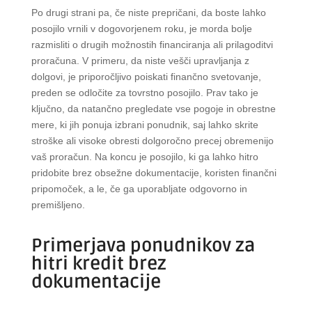
Po drugi strani pa, če niste prepričani, da boste lahko
posojilo vrnili v dogovorjenem roku, je morda bolje
razmisliti o drugih možnostih financiranja ali prilagoditvi
proračuna. V primeru, da niste vešči upravljanja z
dolgovi, je priporočljivo poiskati finančno svetovanje,
preden se odločite za tovrstno posojilo. Prav tako je
ključno, da natančno pregledate vse pogoje in obrestne
mere, ki jih ponuja izbrani ponudnik, saj lahko skrite
stroške ali visoke obresti dolgoročno precej obremenijo
vaš proračun. Na koncu je posojilo, ki ga lahko hitro
pridobite brez obsežne dokumentacije, koristen finančni
pripomoček, a le, če ga uporabljate odgovorno in
premišljeno.
Primerjava ponudnikov za
hitri kredit brez
dokumentacije