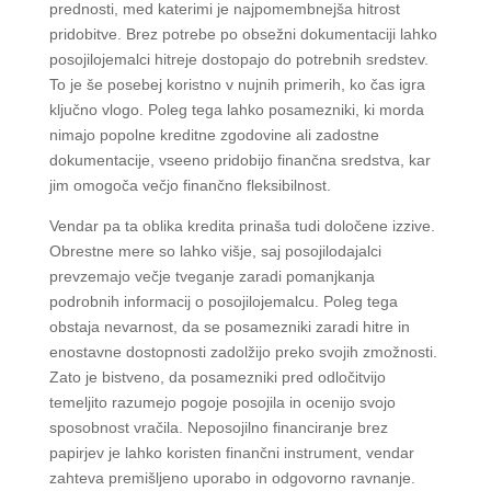
prednosti, med katerimi je najpomembnejša hitrost
pridobitve. Brez potrebe po obsežni dokumentaciji lahko
posojilojemalci hitreje dostopajo do potrebnih sredstev.
To je še posebej koristno v nujnih primerih, ko čas igra
ključno vlogo. Poleg tega lahko posamezniki, ki morda
nimajo popolne kreditne zgodovine ali zadostne
dokumentacije, vseeno pridobijo finančna sredstva, kar
jim omogoča večjo finančno fleksibilnost.
Vendar pa ta oblika kredita prinaša tudi določene izzive.
Obrestne mere so lahko višje, saj posojilodajalci
prevzemajo večje tveganje zaradi pomanjkanja
podrobnih informacij o posojilojemalcu. Poleg tega
obstaja nevarnost, da se posamezniki zaradi hitre in
enostavne dostopnosti zadolžijo preko svojih zmožnosti.
Zato je bistveno, da posamezniki pred odločitvijo
temeljito razumejo pogoje posojila in ocenijo svojo
sposobnost vračila. Neposojilno financiranje brez
papirjev je lahko koristen finančni instrument, vendar
zahteva premišljeno uporabo in odgovorno ravnanje.