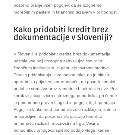
pozorno branje vseh pogojev, da se izognemo
morebitnim pastem in finančnim težavam v prihodnosti.
Kako pridobiti kredit brez
dokumentacije v Sloveniji?
V Sloveniji je pridobitev kredita brez dokumentacije
postala vse bolj dostopna zahvaljujoč številnim
finančnim institucijam, ki ponujajo tovrstne storitve.
Proces pridobivanja je zasnovan tako, da je hiter in
uporabniku prijazen, kar omogoča, da posojilojemalci
pridobijo sredstva brez zamudnih birokratskih ovir. Prvi
korak vključuje izbiro ustreznega ponudnika, pri čemer
je pomembno preveriti ugled in pogoje, ki jih ponujajo.
Pogoji se lahko med ponudniki zelo razlikujejo, zato je
priporočljivo, da posamezniki opravijo temeljito
primerjavo različnih možnosti na trgu. Večina
ponudnikov omogoča spletno oddajo vloge, kar še