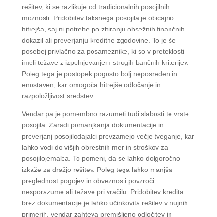
rešitev, ki se razlikuje od tradicionalnih posojilnih
možnosti. Pridobitev takšnega posojila je običajno
hitrejša, saj ni potrebe po zbiranju obsežnih finančnih
dokazil ali preverjanju kreditne zgodovine. To je še
posebej privlačno za posameznike, ki so v preteklosti
imeli težave z izpolnjevanjem strogih bančnih kriterijev.
Poleg tega je postopek pogosto bolj neposreden in
enostaven, kar omogoča hitrejše odločanje in
razpoložljivost sredstev.
Vendar pa je pomembno razumeti tudi slabosti te vrste
posojila. Zaradi pomanjkanja dokumentacije in
preverjanj posojilodajalci prevzamejo večje tveganje, kar
lahko vodi do višjih obrestnih mer in stroškov za
posojilojemalca. To pomeni, da se lahko dolgoročno
izkaže za dražjo rešitev. Poleg tega lahko manjša
preglednost pogojev in obveznosti povzroči
nesporazume ali težave pri vračilu. Pridobitev kredita
brez dokumentacije je lahko učinkovita rešitev v nujnih
primerih, vendar zahteva premišljeno odločitev in