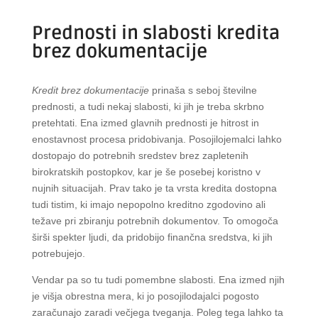
Prednosti in slabosti kredita
brez dokumentacije
Kredit brez dokumentacije
prinaša s seboj številne
prednosti, a tudi nekaj slabosti, ki jih je treba skrbno
pretehtati. Ena izmed glavnih prednosti je hitrost in
enostavnost procesa pridobivanja. Posojilojemalci lahko
dostopajo do potrebnih sredstev brez zapletenih
birokratskih postopkov, kar je še posebej koristno v
nujnih situacijah. Prav tako je ta vrsta kredita dostopna
tudi tistim, ki imajo nepopolno kreditno zgodovino ali
težave pri zbiranju potrebnih dokumentov. To omogoča
širši spekter ljudi, da pridobijo finančna sredstva, ki jih
potrebujejo.
Vendar pa so tu tudi pomembne slabosti. Ena izmed njih
je višja obrestna mera, ki jo posojilodajalci pogosto
zaračunajo zaradi večjega tveganja. Poleg tega lahko ta