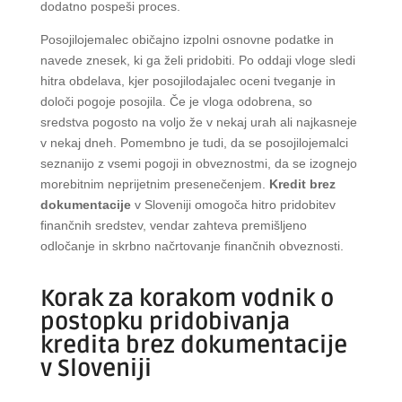
dodatno pospeši proces.
Posojilojemalec običajno izpolni osnovne podatke in
navede znesek, ki ga želi pridobiti. Po oddaji vloge sledi
hitra obdelava, kjer posojilodajalec oceni tveganje in
določi pogoje posojila. Če je vloga odobrena, so
sredstva pogosto na voljo že v nekaj urah ali najkasneje
v nekaj dneh. Pomembno je tudi, da se posojilojemalci
seznanijo z vsemi pogoji in obveznostmi, da se izognejo
morebitnim neprijetnim presenečenjem.
Kredit brez
dokumentacije
v Sloveniji omogoča hitro pridobitev
finančnih sredstev, vendar zahteva premišljeno
odločanje in skrbno načrtovanje finančnih obveznosti.
Korak za korakom vodnik o
postopku pridobivanja
kredita brez dokumentacije
v Sloveniji