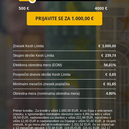
500 €
4000 €
PRIJAVITE SE ZA
1.000,00 €
Znesek Kesh Limita
€
1.000,00
Skupni stroški Kesh Limita
€
239,74
Efektivna obrestna mera (EOM)
56,01
%
Povprečni dnevni stroški Kesh Limita
€
0,65
Minimalni mesečni znesek poplačila
€
91,65
Obrestna mera (nominalna obrestna mera)
4.90
%
Primer kredita : Za kredit v višini 1.000,00 EUR, ki se črpa v enkratnem
znesku, s spremenljivo nominalno obrestno mero 4,9% na leto v višini
26,54 EUR, nadomestilom za storitve v višini 222,98 EUR, naročnino v
višini 12,00 EUR in nadomestilom za črpanje v višini 50,00 EUR, je skupni
znesek, ki ga mora plačati kreditojemalec 1.311,52 EUR, če se odplačuje
v 12 mesečnih obrokih 172,48 EUR, 119,05 EUR, 115,61 EUR, 112,17