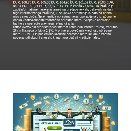
EUR, 108,73 EUR, 105,30 EUR, 104,96 EUR, 101,52 EUR, 98,08 EUR,
94,64 EUR, 91,21 EUR, 87,77 EUR. EOM znaša 77,59%. Ta izračun je
zgolj informativne narave in temelji na predpostavkah, veljavnih na dan
tega informativnega izračuna, ki se lahko spremenijo in zato za banko
niso zavezujoče. Spremenljiva obrestna mera, uporabljena v izračunu, je
enaka vsoti vrednosti referenčne obrestne mere Evropske centralne
banke za operacije glavnega refinanciranja
(https://www.bsi.si/en/statistics/interest-rates/ecb-interest-rates), trenutno
2% in fiksnega pribitka 2,9%. V primeru povečanja vrednosti obrestne
mere EC MRO in posledično kreditne obrestne mere se lahko znatno
poveča tudi skupni znesek, ki ga mora plačati kreditojemalec.