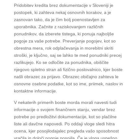
Pridobitev kredita brez dokumentacije v Sloveniji je
postopek, ki zahteva nekaj osnovnih korakov, a je
zasnovan tako, da je čim bolj poenostavljen za
uporabnika. Začnite z raziskovanjem različnih
ponudnikov, da izberete tistega, ki ponuja najboljše
pogoje za vaše potrebe. Preverjanje pogojev, kot so
obrestna mera, rok odplačevanja in morebitni skriti
stroški, je ključno, saj se lahko te med ponudniki precej
razlikujejo. Ko se odločite za ponudnika, obiščite
njegovo spletno stran ali fizično poslovalnico, kjer boste
našli obrazec za prijavo. Obrazec običajno zahteva le
osnovne osebne podatke, kot so ime, priimek, naslov in
kontaktne informacije.
V nekaterih primerih boste morda morali navesti tudi
informacije o svojem finančnem stanju, vendar brez
potrebe po predložitvi dokumentacije, kot so plačilne
liste ali davčne napovedi. Po oddaji vloge sledi hitra
ocena, kjer posojilodajalec pregleda vašo sposobnost
vračila in določi pogoje posojila. Če je vloga uspešno