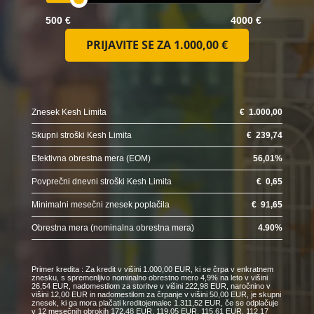
500 €
4000 €
PRIJAVITE SE ZA
1.000,00 €
Znesek Kesh Limita
€
1.000,00
Skupni stroški Kesh Limita
€
239,74
Efektivna obrestna mera (EOM)
56,01
%
Povprečni dnevni stroški Kesh Limita
€
0,65
Minimalni mesečni znesek poplačila
€
91,65
Obrestna mera (nominalna obrestna mera)
4.90
%
Primer kredita : Za kredit v višini 1.000,00 EUR, ki se črpa v enkratnem
znesku, s spremenljivo nominalno obrestno mero 4,9% na leto v višini
26,54 EUR, nadomestilom za storitve v višini 222,98 EUR, naročnino v
višini 12,00 EUR in nadomestilom za črpanje v višini 50,00 EUR, je skupni
znesek, ki ga mora plačati kreditojemalec 1.311,52 EUR, če se odplačuje
v 12 mesečnih obrokih 172,48 EUR, 119,05 EUR, 115,61 EUR, 112,17