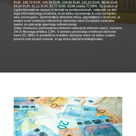
EUR, 108,73 EUR, 105,30 EUR, 104,96 EUR, 101,52 EUR, 98,08 EUR,
94,64 EUR, 91,21 EUR, 87,77 EUR. EOM znaša 77,59%. Ta izračun je
zgolj informativne narave in temelji na predpostavkah, veljavnih na dan
tega informativnega izračuna, ki se lahko spremenijo in zato za banko
niso zavezujoče. Spremenljiva obrestna mera, uporabljena v izračunu, je
enaka vsoti vrednosti referenčne obrestne mere Evropske centralne
banke za operacije glavnega refinanciranja
(https://www.bsi.si/en/statistics/interest-rates/ecb-interest-rates), trenutno
2% in fiksnega pribitka 2,9%. V primeru povečanja vrednosti obrestne
mere EC MRO in posledično kreditne obrestne mere se lahko znatno
poveča tudi skupni znesek, ki ga mora plačati kreditojemalec.