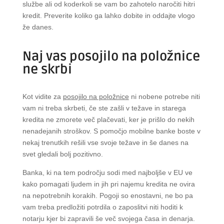
službe ali od koderkoli se vam bo zahotelo naročiti hitri
kredit. Preverite koliko ga lahko dobite in oddajte vlogo
že danes.
Naj vas posojilo na položnice
ne skrbi
Kot vidite za
posojilo na položnice
ni nobene potrebe niti
vam ni treba skrbeti, če ste zašli v težave in starega
kredita ne zmorete več plačevati, ker je prišlo do nekih
nenadejanih stroškov. S pomočjo mobilne banke boste v
nekaj trenutkih rešili vse svoje težave in še danes na
svet gledali bolj pozitivno.
Banka, ki na tem področju sodi med najboljše v EU ve
kako pomagati ljudem in jih pri najemu kredita ne ovira
na nepotrebnih korakih. Pogoji so enostavni, ne bo pa
vam treba predložiti potrdila o zaposlitvi niti hoditi k
notarju kjer bi zapravili še več svojega časa in denarja.