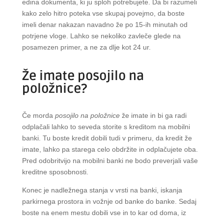
edina dokumenta, ki ju sploh potrebujete. Da bi razumeli
kako zelo hitro poteka vse skupaj povejmo, da boste
imeli denar nakazan navadno že po 15-ih minutah od
potrjene vloge. Lahko se nekoliko zavleče glede na
posamezen primer, a ne za dlje kot 24 ur.
Že imate posojilo na
položnice?
Če morda
posojilo na položnice
že imate in bi ga radi
odplačali lahko to seveda storite s kreditom na mobilni
banki. Tu boste kredit dobili tudi v primeru, da kredit že
imate, lahko pa starega celo obdržite in odplačujete oba.
Pred odobritvijo na mobilni banki ne bodo preverjali vaše
kreditne sposobnosti.
Konec je nadležnega stanja v vrsti na banki, iskanja
parkirnega prostora in vožnje od banke do banke. Sedaj
boste na enem mestu dobili vse in to kar od doma, iz