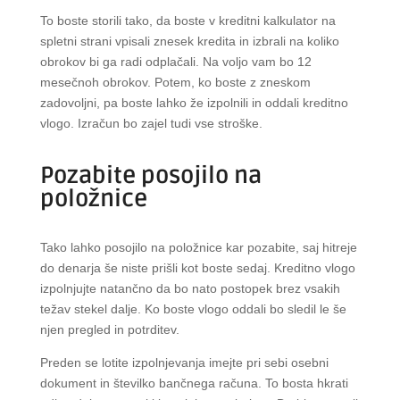
To boste storili tako, da boste v kreditni kalkulator na
spletni strani vpisali znesek kredita in izbrali na koliko
obrokov bi ga radi odplačali. Na voljo vam bo 12
mesečnoh obrokov. Potem, ko boste z zneskom
zadovoljni, pa boste lahko že izpolnili in oddali kreditno
vlogo. Izračun bo zajel tudi vse stroške.
Pozabite posojilo na
položnice
Tako lahko posojilo na položnice kar pozabite, saj hitreje
do denarja še niste prišli kot boste sedaj. Kreditno vlogo
izpolnjujte natančno da bo nato postopek brez vsakih
težav stekel dalje. Ko boste vlogo oddali bo sledil le še
njen pregled in potrditev.
Preden se lotite izpolnjevanja imejte pri sebi osebni
dokument in številko bančnega računa. To bosta hkrati