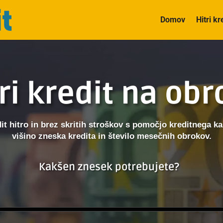
Domov
Hitri kr
ri kredit na ob
dit hitro in brez skritih stroškov s pomočjo kreditnega kal
višino zneska kredita in število mesečnih obrokov.
Kakšen znesek potrebujete?