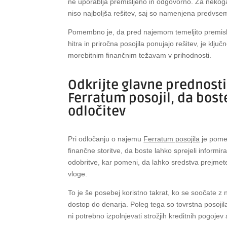
ne uporablja premišljeno in odgovorno. Za nekoga
niso najboljša rešitev, saj so namenjena predvsem
Pomembno je, da pred najemom temeljito premislite
hitra in priročna posojila ponujajo rešitev, je klju
morebitnim finančnim težavam v prihodnosti.
Odkrijte glavne prednosti
Ferratum posojil, da bost
odločitev
Pri odločanju o najemu
Ferratum posojila
je pomem
finančne storitve, da boste lahko sprejeli informir
odobritve, kar pomeni, da lahko sredstva prejmet
vloge.
To je še posebej koristno takrat, ko se soočate z
dostop do denarja. Poleg tega so tovrstna posojil
ni potrebno izpolnjevati strožjih kreditnih pogojev