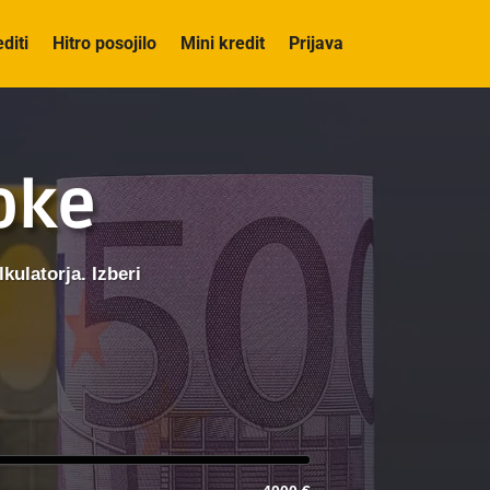
editi
Hitro posojilo
Mini kredit
Prijava
roke
kulatorja. Izberi