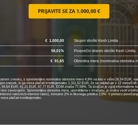
PRIJAVITE SE ZA
1.000,00 €
€
1.000,00
Skupni stroški Kesh Limita
56,01
%
Povprečni dnevni stroški Kesh Limita
€
91,65
Obrestna mera (nominalna obrestna 
nkratnem znesku, s spremenljivo nominalno obrestno mero 4,9% na leto v višini 26,54 EUR, nad
kupni znesek, ki ga mora plačati kreditojemalec 1.311,52 EUR, če se odplačuje v 12 mesečn
4,64 EUR, 91,21 EUR, 87,77 EUR. EOM znaša 77,59%. Ta izračun je zgolj informativne narav
o niso zavezujoče. Spremenljiva obrestna mera, uporabljena v izračunu, je enaka vsoti vred
cs/interest-rates/ecb-interest-rates), trenutno 2% in fiksnega pribitka 2,9%. V primeru pove
mora plačati kreditojemalec.