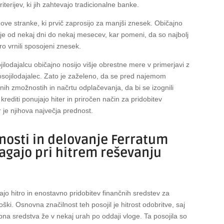
riterijev, ki jih zahtevajo tradicionalne banke.
ove stranke, ki prvič zaprosijo za manjši znesek. Običajno
iblje od nekaj dni do nekaj mesecev, kar pomeni, da so najbolj
ro vrnili sposojeni znesek.
ilodajalcu običajno nosijo višje obrestne mere v primerjavi z
posojilodajalec. Zato je zaželeno, da se pred najemom
čnih zmožnostih in načrtu odplačevanja, da bi se izognili
rediti ponujajo hiter in priročen način za pridobitev
r je njihova največja prednost.
nosti in delovanje Ferratum
agajo pri hitrem reševanju
o hitro in enostavno pridobitev finančnih sredstev za
ki. Osnovna značilnost teh posojil je hitrost odobritve, saj
bna sredstva že v nekaj urah po oddaji vloge. Ta posojila so