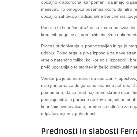
običajno kratkoročna, kar pomeni, da imajo krajš
mesecev. To omogoča posameznikom, da hitro rešij
običajno zahtevajo tradicionalne bančne institucij
Posojila te finančne družbe so znana po svoji dosto
kreditnih pogojev ali predložiti obsežne dokument
Proces pridobivanja je poenostavljen in ga je mogo
udobju. Poleg tega je prva izposoja za nove stra
vrnejo natančno toliko, kolikor so si izposodili, br
prvič uporabljajo to storitev in želijo preizkusiti 
Vendar pa je pomembno, da uporabniki upoštevajo
niso primerna za dolgoročne finančne potrebe. Zara
pomembno, da se pred najemom skrbno oceni fina
ponujajo hitro in priročno rešitev v nujnih primeri
finančnim svetovalcem, preden se odločijo za naje
odplačevanjem v prihodnosti.
Prednosti in slabosti Fer