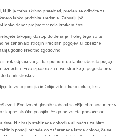
, ki jih je treba skrbno pretehtati, preden se odločite za
 katero lahko pridobite sredstva. Zahvaljujoč
tvi lahko denar prejmete v zelo kratkem času.
trebujete takojšnji dostop do denarja. Poleg tega so ta
no ne zahtevajo strožjih kreditnih pogojev ali obsežne
z manj ugodno kreditno zgodovino.
k in rok odplačevanja, kar pomeni, da lahko izberete pogoje,
 zmožnostim. Prva izposoja za nove stranke je pogosto brez
 dodatnih stroškov.
jajo to vrsto posojila in želijo videti, kako deluje, brez
upoštevati. Ena izmed glavnih slabosti so višje obrestne mere v
eča skupne stroške posojila, če ga ne vrnete pravočasno.
a tiste, ki nimajo stabilnega dohodka ali načrta za hitro
 takšnih posojil privede do začaranega kroga dolgov, če se