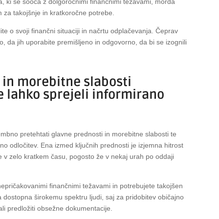
, ki se sooča z dolgoročnimi finančnimi težavami, morda
 za takojšnje in kratkoročne potrebe.
 o svoji finančni situaciji in načrtu odplačevanja. Čeprav
čno, da jih uporabite premišljeno in odgovorno, da bi se izognili
 in morebitne slabosti
e lahko sprejeli informirano
bno pretehtati glavne prednosti in morebitne slabosti te
ano odločitev. Ena izmed ključnih prednosti je izjemna hitrost
e v zelo kratkem času, pogosto že v nekaj urah po oddaji
 nepričakovanimi finančnimi težavami in potrebujete takojšen
a dostopna širokemu spektru ljudi, saj za pridobitev običajno
 ali predložiti obsežne dokumentacije.