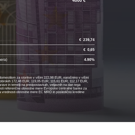
4000 €
€
239,74
€
0,65
mera)
4.90
%
omestilom za storitve v višini 222,98 EUR, naročnino v višini
ih obrokih 172,48 EUR, 119,05 EUR, 115,61 EUR, 112,17 EUR,
e in temelji na predpostavkah, veljavnih na dan tega
nosti referenčne obrestne mere Evropske centralne banke za
čanja vrednosti obrestne mere EC MRO in posledično kreditne