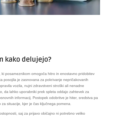
in kako delujejo?
v, ki posameznikom omogoča hitro in enostavno pridobitev
sta posojila je zasnovana za pokrivanje nepričakovanih
opravila vozila, nujni zdravstveni stroški ali nenadne
ko, da lahko uporabniki prek spleta oddajo zahtevek za
 osnovnih informacij. Postopek odobritve je hiter, sredstva pa
o za situacije, kjer je čas ključnega pomena.
dostopnosti, saj za prijavo običajno ni potrebno veliko