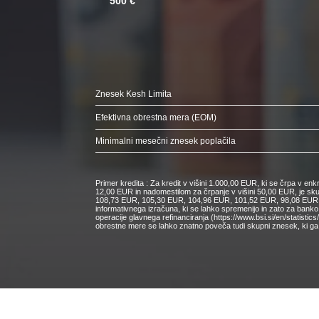
500 €
Znesek Kesh Limita
Efektivna obrestna mera (EOM)
Minimalni mesečni znesek poplačila
Primer kredita : Za kredit v višini 1.000,00 EUR, ki se črpa v e
12,00 EUR in nadomestilom za črpanje v višini 50,00 EUR, je s
108,73 EUR, 105,30 EUR, 104,96 EUR, 101,52 EUR, 98,08 EUR, 9
informativnega izračuna, ki se lahko spremenijo in zato za bank
operacije glavnega refinanciranja (https://www.bsi.si/en/statisti
obrestne mere se lahko znatno poveča tudi skupni znesek, ki ga 