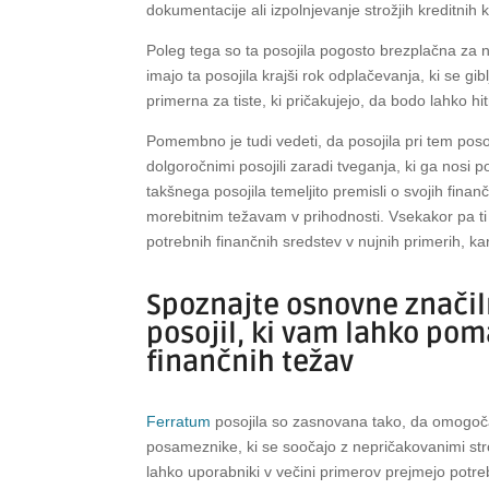
dokumentacije ali izpolnjevanje strožjih kreditnih k
Poleg tega so ta posojila pogosto brezplačna za n
imajo ta posojila krajši rok odplačevanja, ki se g
primerna za tiste, ki pričakujejo, da bodo lahko hit
Pomembno je tudi vedeti, da posojila pri tem posoj
dolgoročnimi posojili zaradi tveganja, ki ga nosi 
takšnega posojila temeljito premisli o svojih finan
morebitnim težavam v prihodnosti. Vsekakor pa ti k
potrebnih finančnih sredstev v nujnih primerih, ka
Spoznajte osnovne značil
posojil, ki vam lahko pom
finančnih težav
Ferratum
posojila so zasnovana tako, da omogočaj
posameznike, ki se soočajo z nepričakovanimi stroš
lahko uporabniki v večini primerov prejmejo potre