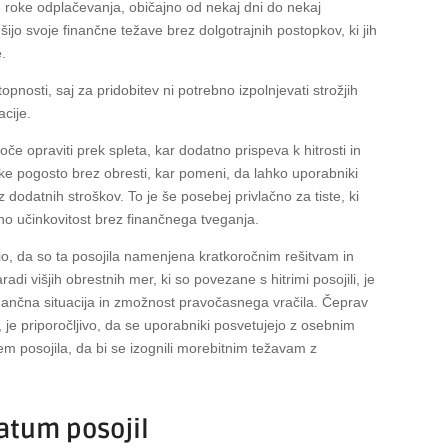
e roke odplačevanja, običajno od nekaj dni do nekaj
o svoje finančne težave brez dolgotrajnih postopkov, ki jih
e.
pnosti, saj za pridobitev ni potrebno izpolnjevati strožjih
acije.
če opraviti prek spleta, kar dodatno prispeva k hitrosti in
nke pogosto brez obresti, kar pomeni, da lahko uporabniki
ez dodatnih stroškov. To je še posebej privlačno za tiste, ki
njeno učinkovitost brez finančnega tveganja.
, da so ta posojila namenjena kratkoročnim rešitvam in
di višjih obrestnih mer, ki so povezane s hitrimi posojili, je
nčna situacija in zmožnost pravočasnega vračila. Čeprav
h, je priporočljivo, da se uporabniki posvetujejo z osebnim
m posojila, da bi se izognili morebitnim težavam z
ratum posojil