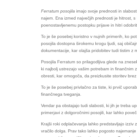
Ferratum posojila
imajo svoje prednosti in slabosti
najem. Ena izmed največjih prednosti je hitrost, s
poenostavljenemu postopku prijave in hitri odobri
To je še posebej koristno v nujnih primerih, ko po
posojila dostopna širokemu krogu ljudi, saj običaj
dokumentacije, kar olajša pridobitev tudi tistim 
Posojila Ferratum so prilagodljiva glede na znese
ki najbolj ustrezajo vašim potrebam in finančnim
obresti, kar omogoča, da preizkusite storitev brez
To je še posebej privlačno za tiste, ki prvič uporabl
finančnega tveganja.
Vendar pa obstajajo tudi slabosti, ki jih je treba 
primerjavi z dolgoročnimi posojili, kar lahko pov
Krajši roki odplačevanja lahko predstavljajo izziv z
vračilo dolga. Prav tako lahko pogosto najemanje