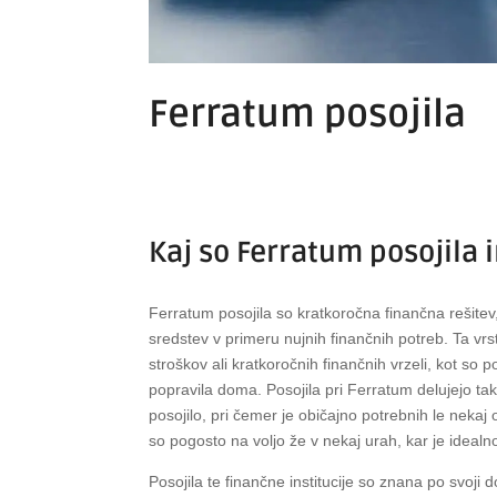
Ferratum posojila
Kaj so Ferratum posojila 
Ferratum posojila so kratkoročna finančna rešite
sredstev v primeru nujnih finančnih potreb. Ta vr
stroškov ali kratkoročnih finančnih vrzeli, kot so p
popravila doma. Posojila pri Ferratum delujejo ta
posojilo, pri čemer je običajno potrebnih le nekaj
so pogosto na voljo že v nekaj urah, kar je idealn
Posojila te finančne institucije so znana po svoji 