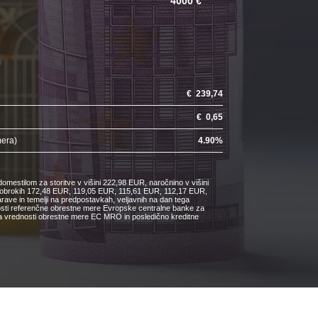
4000 €
€
239,74
€
0,65
mera)
4.90
%
omestilom za storitve v višini 222,98 EUR, naročnino v višini
ih obrokih 172,48 EUR, 119,05 EUR, 115,61 EUR, 112,17 EUR,
e in temelji na predpostavkah, veljavnih na dan tega
nosti referenčne obrestne mere Evropske centralne banke za
čanja vrednosti obrestne mere EC MRO in posledično kreditne