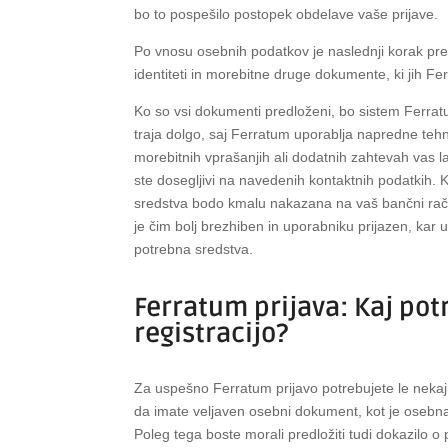
bo to pospešilo postopek obdelave vaše prijave.
Po vnosu osebnih podatkov je naslednji korak pred
identiteti in morebitne druge dokumente, ki jih F
Ko so vsi dokumenti predloženi, bo sistem Ferratu
traja dolgo, saj Ferratum uporablja napredne teh
morebitnih vprašanjih ali dodatnih zahtevah vas 
ste dosegljivi na navedenih kontaktnih podatkih. 
sredstva bodo kmalu nakazana na vaš bančni raču
je čim bolj brezhiben in uporabniku prijazen, kar
potrebna sredstva.
Ferratum prijava: Kaj po
registracijo?
Za uspešno Ferratum prijavo potrebujete le neka
da imate veljaven osebni dokument, kot je osebna iz
Poleg tega boste morali predložiti tudi dokazilo o