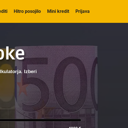
editi
Hitro posojilo
Mini kredit
Prijava
roke
kulatorja. Izberi