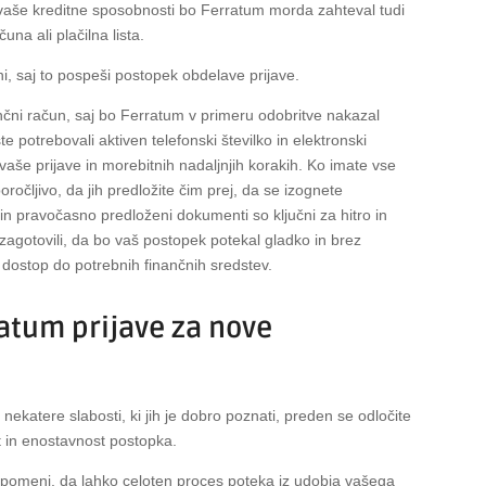
o vaše kreditne sposobnosti bo Ferratum morda zahteval tudi
una ali plačilna lista.
i, saj to pospeši postopek obdelave prijave.
nčni račun, saj bo Ferratum v primeru odobritve nakazal
potrebovali aktiven telefonski številko in elektronski
vaše prijave in morebitnih nadaljnjih korakih. Ko imate vse
ročljivo, da jih predložite čim prej, da se izognete
n pravočasno predloženi dokumenti so ključni za hitro in
agotovili, da bo vaš postopek potekal gladko in brez
 dostop do potrebnih finančnih sredstev.
ratum prijave za nove
 nekatere slabosti, ki jih je dobro poznati, preden se odločite
st in enostavnost postopka.
r pomeni, da lahko celoten proces poteka iz udobja vašega