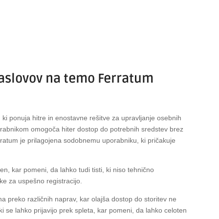
naslovov na temo Ferratum
, ki ponuja hitre in enostavne rešitve za upravljanje osebnih
porabnikom omogoča hiter dostop do potrebnih sredstev brez
Ferratum je prilagojena sodobnemu uporabniku, ki pričakuje
en, kar pomeni, da lahko tudi tisti, ki niso tehnično
ke za uspešno registracijo.
a preko različnih naprav, kar olajša dostop do storitev ne
ki se lahko prijavijo prek spleta, kar pomeni, da lahko celoten