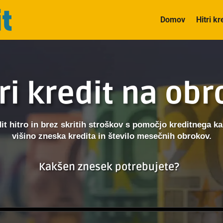
Domov
Hitri kr
ri kredit na ob
dit hitro in brez skritih stroškov s pomočjo kreditnega kal
višino zneska kredita in število mesečnih obrokov.
Kakšen znesek potrebujete?