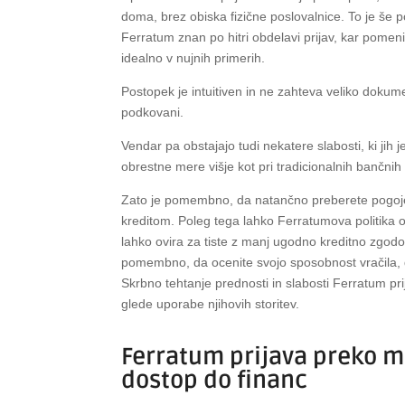
doma, brez obiska fizične poslovalnice. To je še 
Ferratum znan po hitri obdelavi prijav, kar pomen
idealno v nujnih primerih.
Postopek je intuitiven in ne zahteva veliko dokument
podkovani.
Vendar pa obstajajo tudi nekatere slabosti, ki jih 
obrestne mere višje kot pri tradicionalnih bančnih 
Zato je pomembno, da natančno preberete pogoje 
kreditom. Poleg tega lahko Ferratumova politika odo
lahko ovira za tiste z manj ugodno kreditno zgodo
pomembno, da ocenite svojo sposobnost vračila, 
Skrbno tehtanje prednosti in slabosti Ferratum p
glede uporabe njihovih storitev.
Ferratum prijava preko m
dostop do financ