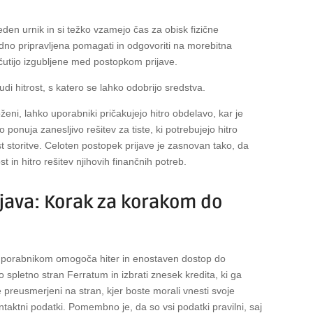
den urnik in si težko vzamejo čas za obisk fizične
dno pripravljena pomagati in odgovoriti na morebitna
čutijo izgubljene med postopkom prijave.
di hitrost, s katero se lahko odobrijo sredstva.
ženi, lahko uporabniki pričakujejo hitro obdelavo, kar je
 ponuja zanesljivo rešitev za tiste, ki potrebujejo hitro
t storitve. Celoten postopek prijave je zasnovan tako, da
in hitro rešitev njihovih finančnih potreb.
java: Korak za korakom do
 uporabnikom omogoča hiter in enostaven dostop do
o spletno stran Ferratum in izbrati znesek kredita, ki ga
 preusmerjeni na stran, kjer boste morali vnesti svoje
taktni podatki. Pomembno je, da so vsi podatki pravilni, saj