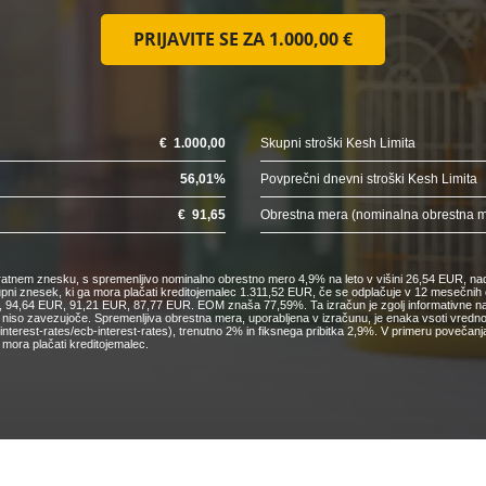
PRIJAVITE SE ZA
1.000,00 €
€
1.000,00
Skupni stroški Kesh Limita
56,01
%
Povprečni dnevni stroški Kesh Limita
€
91,65
Obrestna mera (nominalna obrestna 
nkratnem znesku, s spremenljivo nominalno obrestno mero 4,9% na leto v višini 26,54 EUR, nad
kupni znesek, ki ga mora plačati kreditojemalec 1.311,52 EUR, če se odplačuje v 12 mesečn
4,64 EUR, 91,21 EUR, 87,77 EUR. EOM znaša 77,59%. Ta izračun je zgolj informativne narav
o niso zavezujoče. Spremenljiva obrestna mera, uporabljena v izračunu, je enaka vsoti vred
cs/interest-rates/ecb-interest-rates), trenutno 2% in fiksnega pribitka 2,9%. V primeru pove
mora plačati kreditojemalec.