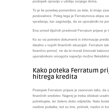
postopek opravijo v udobju svojega doma.
To je še posebej pomembno za tiste, ki imajo zase
poslovalnice. Poleg tega je Ferratumova ekipa ve
vprašanja, kar zagotavlja, da se uporabniki ne po
Ena izmed ključnih prednosti Ferratum prijave je tu
Ko so vsi potrebni dokumenti in informacije predlo
idealno v nujnih finančnih situacijah. Ferratum tako
finančno pomoč, ne da bi morali žrtvovati kakovos
uporabnikom omogoča največjo možno fleksibilnost 
Kako poteka Ferratum pri
hitrega kredita
Postopek Ferratum prijave je zasnovan tako, da
finančnih sredstev. Najprej je treba obiskati uradn
potrebujete, ter želeno dobo odplačila. Nato boste
osebne podatke, kot so ime, priimek, naslov in kon