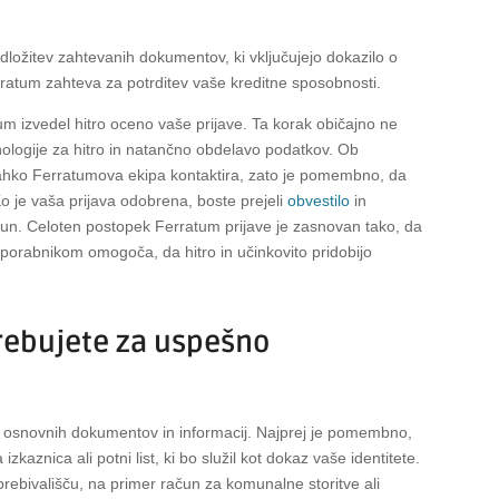
ložitev zahtevanih dokumentov, ki vključujejo dokazilo o
erratum zahteva za potrditev vaše kreditne sposobnosti.
m izvedel hitro oceno vaše prijave. Ta korak običajno ne
nologije za hitro in natančno obdelavo podatkov. Ob
lahko Ferratumova ekipa kontaktira, zato je pomembno, da
Ko je vaša prijava odobrena, boste prejeli
obvestilo
in
n. Celoten postopek Ferratum prijave je zasnovan tako, da
 uporabnikom omogoča, da hitro in učinkovito pridobijo
trebujete za uspešno
j osnovnih dokumentov in informacij. Najprej je pomembno,
kaznica ali potni list, ki bo služil kot dokaz vaše identitete.
 prebivališču, na primer račun za komunalne storitve ali