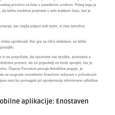
posebej priročno za tiste z zasedenim urnikom. Poleg tega je
i, da lahko sredstva prejmete v zelo kratkem času, kar je
acije, kar olajša prijavo tudi tistim, ki niso tehnično
je treba upoštevati. Ker gre za hitro obdelavo, so lahko
posojilih.
in se prepričate, da razumete vse stroške, povezane s
britve pomeni, da vsi prijavitelji ne bodo sprejeti, kar je
vino. Čeprav Ferratum ponuja fleksibilne pogoje, je
da se izognete morebitnim finančnim težavam v prihodnosti.
rijave vam bo pomagalo pri sprejemanju informirane odločitve
obilne aplikacije: Enostaven