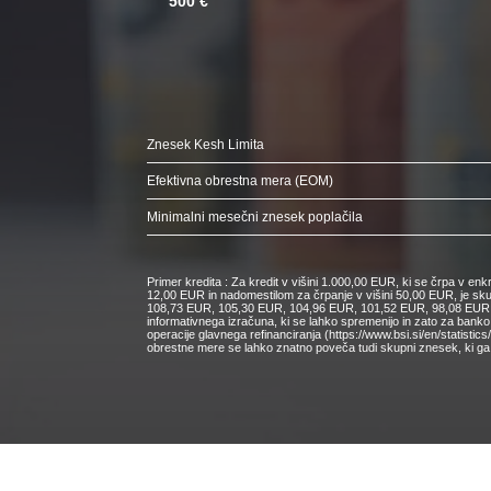
500 €
Znesek Kesh Limita
Efektivna obrestna mera (EOM)
Minimalni mesečni znesek poplačila
Primer kredita : Za kredit v višini 1.000,00 EUR, ki se črpa v e
12,00 EUR in nadomestilom za črpanje v višini 50,00 EUR, je s
108,73 EUR, 105,30 EUR, 104,96 EUR, 101,52 EUR, 98,08 EUR, 9
informativnega izračuna, ki se lahko spremenijo in zato za bank
operacije glavnega refinanciranja (https://www.bsi.si/en/statisti
obrestne mere se lahko znatno poveča tudi skupni znesek, ki ga 