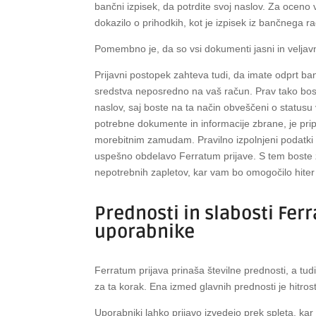
bančni izpisek, da potrdite svoj naslov. Za ocen
dokazilo o prihodkih, kot je izpisek iz bančnega rač
Pomembno je, da so vsi dokumenti jasni in veljavn
Prijavni postopek zahteva tudi, da imate odprt ba
sredstva neposredno na vaš račun. Prav tako boste 
naslov, saj boste na ta način obveščeni o statusu 
potrebne dokumente in informacije zbrane, je pripo
morebitnim zamudam. Pravilno izpolnjeni podatki i
uspešno obdelavo Ferratum prijave. S tem boste z
nepotrebnih zapletov, kar vam bo omogočilo hiter
Prednosti in slabosti Fer
uporabnike
Ferratum prijava prinaša številne prednosti, a tudi
za ta korak. Ena izmed glavnih prednosti je hitro
Uporabniki lahko prijavo izvedejo prek spleta, ka