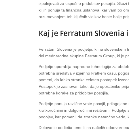
izpolnjevati za uspešno pridobitev posojila. Skozi 
ki jih ponuja ta finančna ustanova, kar vam bo omog
razumevanjem teh ključnih vidikov boste bolje prip
Kaj je Ferratum Slovenia 
Ferratum Slovenia je podjetje, ki na slovenskem t
del mednarodne skupine Ferratum Group, ki je pri
Podjetje uporablja napredne tehnologije za obdela
potrebna sredstva v izjemno kratkem času, pogost
pomeni, da lahko stranke celoten postopek izvedej
Postopek je zasnovan tako, da je uporabniku prija
potrebne korake za pridobitev posojila.
Podjetje ponuja različne vrste posojil, prilagojene
kratkoročnimi in dolgoročnimi rešitvami. Podjetje 
pogojev, kar pomeni, da stranke natančno vedo, ka
Delovanje podjetja temelji na načelih odgovornega