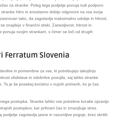
 težav za stranke. Poleg tega podjetje ponuja tudi podporo
 stranke hitro in enostavno dobijo odgovore na vsa svoja
 zasnovan tako, da zagotavlja maksimalno udobje in hitrost,
 znajdejo v finančni stiski. Zanesljivost, hitrost in
je ponuja svojim strankam, s čimer se loči od drugih
pri Ferratum Slovenia
tevilne in pomembne za vse, ki potrebujejo takojšnjo
trost obdelave in odobritve posojila, saj lahko stranke
 To je še posebej koristno v nujnih primerih, ko je čas
tnega postopka. Stranke lahko vse potrebne korake opravijo
otrajnih postopkov, kar prihrani čas in zmanjšuje stres.
podjetje zagotavlja jasne in razumljive pogoje, brez skritih