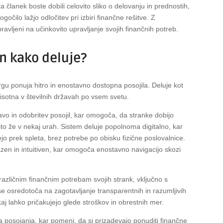
ta članek boste dobili celovito sliko o delovanju in prednostih,
očilo lažjo odločitev pri izbiri finančne rešitve. Z
ravljeni na učinkovito upravljanje svojih finančnih potreb.
in kako deluje?
rgu ponuja hitro in enostavno dostopna posojila. Deluje kot
sotna v številnih državah po vsem svetu.
vo in odobritev posojil, kar omogoča, da stranke dobijo
o že v nekaj urah. Sistem deluje popolnoma digitalno, kar
o prek spleta, brez potrebe po obisku fizične poslovalnice.
zen in intuitiven, kar omogoča enostavno navigacijo skozi
 različnim finančnim potrebam svojih strank, vključno s
se osredotoča na zagotavljanje transparentnih in razumljivih
j lahko pričakujejo glede stroškov in obrestnih mer.
 posojanja, kar pomeni, da si prizadevajo ponuditi finančne