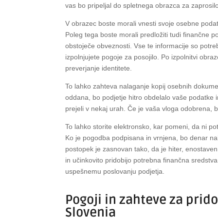
vas bo pripeljal do spletnega obrazca za zaprosil
V obrazec boste morali vnesti svoje osebne podatk
Poleg tega boste morali predložiti tudi finančne 
obstoječe obveznosti. Vse te informacije so potre
izpolnjujete pogoje za posojilo. Po izpolnitvi obra
preverjanje identitete.
To lahko zahteva nalaganje kopij osebnih dokument
oddana, bo podjetje hitro obdelalo vaše podatke 
prejeli v nekaj urah. Če je vaša vloga odobrena, b
To lahko storite elektronsko, kar pomeni, da ni po
Ko je pogodba podpisana in vrnjena, bo denar nak
postopek je zasnovan tako, da je hiter, enostaven
in učinkovito pridobijo potrebna finančna sredstv
uspešnemu poslovanju podjetja.
Pogoji in zahteve za prid
Slovenia