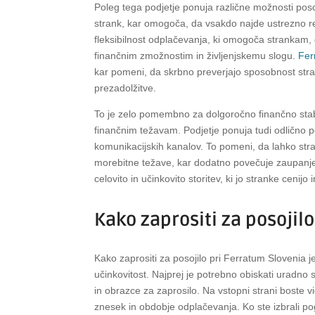
Poleg tega podjetje ponuja različne možnosti poso
strank, kar omogoča, da vsakdo najde ustrezno re
fleksibilnost odplačevanja, ki omogoča strankam, d
finančnim zmožnostim in življenjskemu slogu.
Fer
kar pomeni, da skrbno preverjajo sposobnost stran
prezadolžitve.
To je zelo pomembno za dolgoročno finančno stab
finančnim težavam. Podjetje ponuja tudi odlično p
komunikacijskih kanalov. To pomeni, da lahko stra
morebitne težave, kar dodatno povečuje zaupanje i
celovito in učinkovito storitev, ki jo stranke cenijo 
Kako zaprositi za posojil
Kako zaprositi za posojilo pri Ferratum Slovenia 
učinkovitost. Najprej je potrebno obiskati uradno 
in obrazce za zaprosilo. Na vstopni strani boste vi
znesek in obdobje odplačevanja. Ko ste izbrali pog