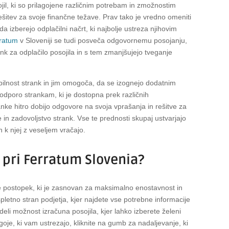
jil, ki so prilagojene različnim potrebam in zmožnostim
šitev za svoje finančne težave. Prav tako je vredno omeniti
a izberejo odplačilni načrt, ki najbolje ustreza njihovim
ratum
v Sloveniji se tudi posveča odgovornemu posojanju,
k za odplačilo posojila in s tem zmanjšujejo tveganje
ilnost strank in jim omogoča, da se izognejo dodatnim
odporo strankam, ki je dostopna prek različnih
nke hitro dobijo odgovore na svoja vprašanja in rešitve za
n zadovoljstvo strank. Vse te prednosti skupaj ustvarjajo
in k njej z veseljem vračajo.
o pri Ferratum Slovenia?
je postopek, ki je zasnovan za maksimalno enostavnost in
spletno stran podjetja, kjer najdete vse potrebne informacije
deli možnost izračuna posojila, kjer lahko izberete želeni
oje, ki vam ustrezajo, kliknite na gumb za nadaljevanje, ki