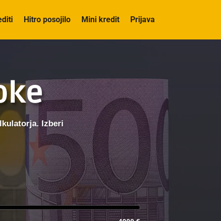
editi
Hitro posojilo
Mini kredit
Prijava
roke
kulatorja. Izberi