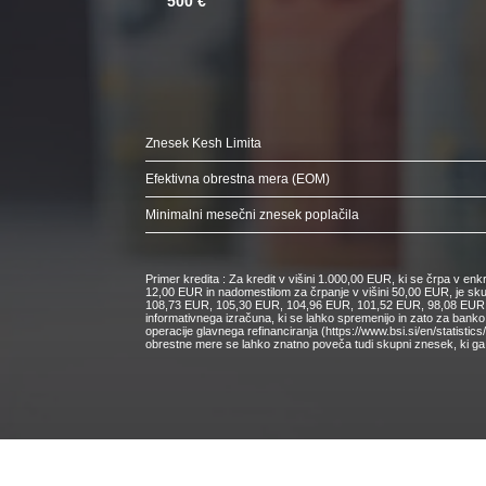
500 €
Znesek Kesh Limita
Efektivna obrestna mera (EOM)
Minimalni mesečni znesek poplačila
Primer kredita : Za kredit v višini 1.000,00 EUR, ki se črpa v e
12,00 EUR in nadomestilom za črpanje v višini 50,00 EUR, je s
108,73 EUR, 105,30 EUR, 104,96 EUR, 101,52 EUR, 98,08 EUR, 9
informativnega izračuna, ki se lahko spremenijo in zato za bank
operacije glavnega refinanciranja (https://www.bsi.si/en/statisti
obrestne mere se lahko znatno poveča tudi skupni znesek, ki ga 