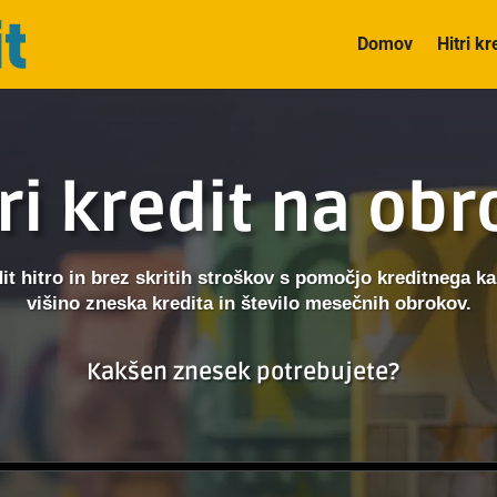
Domov
Hitri kr
ri kredit na ob
dit hitro in brez skritih stroškov s pomočjo kreditnega kal
višino zneska kredita in število mesečnih obrokov.
Kakšen znesek potrebujete?