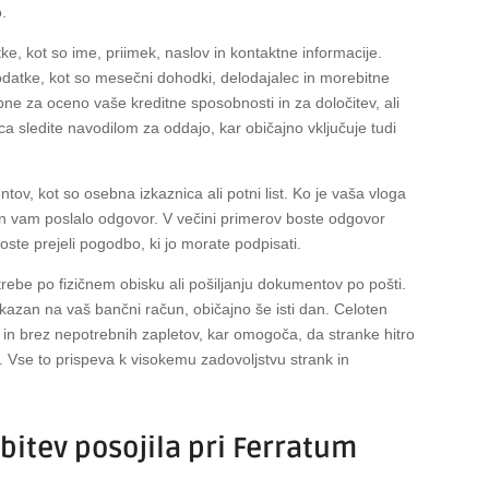
o.
e, kot so ime, priimek, naslov in kontaktne informacije.
podatke, kot so mesečni dohodki, delodajalec in morebitne
bne za oceno vaše kreditne sposobnosti in za določitev, ali
zca sledite navodilom za oddajo, kar običajno vključuje tudi
ov, kot so osebna izkaznica ali potni list. Ko je vaša vloga
in vam poslalo odgovor. V večini primerov boste odgovor
oste prejeli pogodbo, ki jo morate podpisati.
trebe po fizičnem obisku ali pošiljanju dokumentov po pošti.
azan na vaš bančni račun, običajno še isti dan. Celoten
 in brez nepotrebnih zapletov, kar omogoča, da stranke hitro
a. Vse to prispeva k visokemu zadovoljstvu strank in
obitev posojila pri Ferratum