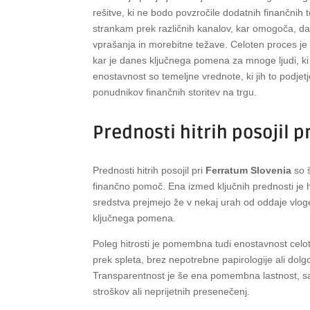
rešitve, ki ne bodo povzročile dodatnih finančnih
strankam prek različnih kanalov, kar omogoča, da
vprašanja in morebitne težave. Celoten proces je
kar je danes ključnega pomena za mnoge ljudi, ki se
enostavnost so temeljne vrednote, ki jih to podjet
ponudnikov finančnih storitev na trgu.
Prednosti hitrih posojil 
Prednosti hitrih posojil pri
Ferratum Slovenia
so š
finančno pomoč. Ena izmed ključnih prednosti je hi
sredstva prejmejo že v nekaj urah od oddaje vloge.
ključnega pomena.
Poleg hitrosti je pomembna tudi enostavnost celo
prek spleta, brez nepotrebne papirologije ali dolg
Transparentnost je še ena pomembna lastnost, saj 
stroškov ali neprijetnih presenečenj.