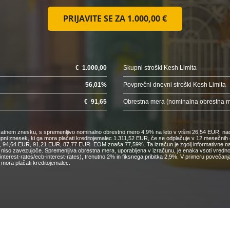
PRIJAVITE SE ZA
1.000,00 €
€
1.000,00
Skupni stroški Kesh Limita
56,01
%
Povprečni dnevni stroški Kesh Limita
€
91,65
Obrestna mera (nominalna obrestna 
nkratnem znesku, s spremenljivo nominalno obrestno mero 4,9% na leto v višini 26,54 EUR, nad
kupni znesek, ki ga mora plačati kreditojemalec 1.311,52 EUR, če se odplačuje v 12 mesečn
4,64 EUR, 91,21 EUR, 87,77 EUR. EOM znaša 77,59%. Ta izračun je zgolj informativne narav
o niso zavezujoče. Spremenljiva obrestna mera, uporabljena v izračunu, je enaka vsoti vred
cs/interest-rates/ecb-interest-rates), trenutno 2% in fiksnega pribitka 2,9%. V primeru pove
mora plačati kreditojemalec.