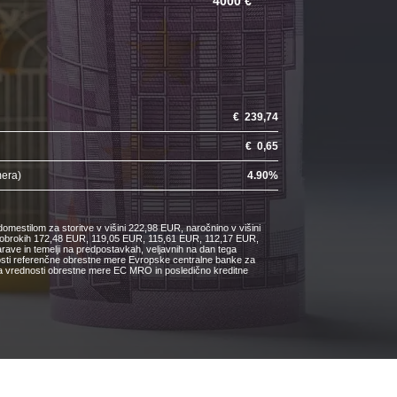
4000 €
€
239,74
€
0,65
mera)
4.90
%
omestilom za storitve v višini 222,98 EUR, naročnino v višini
ih obrokih 172,48 EUR, 119,05 EUR, 115,61 EUR, 112,17 EUR,
e in temelji na predpostavkah, veljavnih na dan tega
nosti referenčne obrestne mere Evropske centralne banke za
čanja vrednosti obrestne mere EC MRO in posledično kreditne