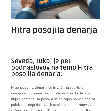
Hitra posojila denarja
Seveda, tukaj je pet
podnaslovov na temo Hitra
posojila denarja:
Hitra posojila denarja
so finančni produkti, ki
omogočajo posameznikom hiter dostop do denarja v
nujnih primerih. Ta posojila so običajno namenjena za
pokrivanje nepričakovanih stroškov, kot so zdravstveni
računi, popravila vozil ali druge nujne potrebe. Glavna