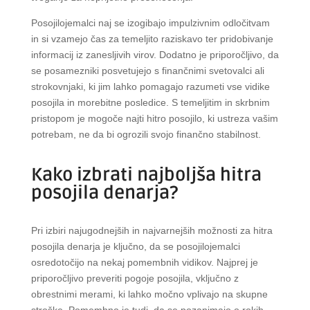
Posojilojemalci naj se izogibajo impulzivnim odločitvam
in si vzamejo čas za temeljito raziskavo ter pridobivanje
informacij iz zanesljivih virov. Dodatno je priporočljivo, da
se posamezniki posvetujejo s finančnimi svetovalci ali
strokovnjaki, ki jim lahko pomagajo razumeti vse vidike
posojila in morebitne posledice. S temeljitim in skrbnim
pristopom je mogoče najti hitro posojilo, ki ustreza vašim
potrebam, ne da bi ogrozili svojo finančno stabilnost.
Kako izbrati najboljša hitra
posojila denarja?
Pri izbiri najugodnejših in najvarnejših možnosti za hitra
posojila denarja je ključno, da se posojilojemalci
osredotočijo na nekaj pomembnih vidikov. Najprej je
priporočljivo preveriti pogoje posojila, vključno z
obrestnimi merami, ki lahko močno vplivajo na skupne
stroške. Pomembno je tudi, da se pozanimajo o rokih