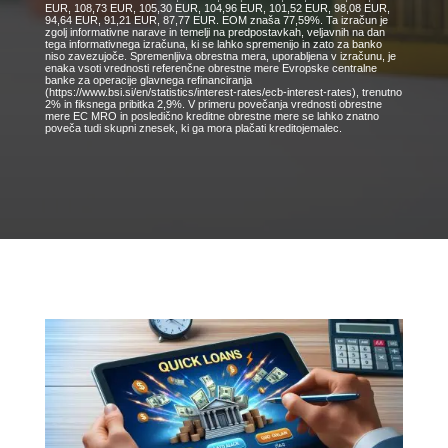
EUR, 108,73 EUR, 105,30 EUR, 104,96 EUR, 101,52 EUR, 98,08 EUR,
94,64 EUR, 91,21 EUR, 87,77 EUR. EOM znaša 77,59%. Ta izračun je
zgolj informativne narave in temelji na predpostavkah, veljavnih na dan
tega informativnega izračuna, ki se lahko spremenijo in zato za banko
niso zavezujoče. Spremenljiva obrestna mera, uporabljena v izračunu, je
enaka vsoti vrednosti referenčne obrestne mere Evropske centralne
banke za operacije glavnega refinanciranja
(https://www.bsi.si/en/statistics/interest-rates/ecb-interest-rates), trenutno
2% in fiksnega pribitka 2,9%. V primeru povečanja vrednosti obrestne
mere EC MRO in posledično kreditne obrestne mere se lahko znatno
poveča tudi skupni znesek, ki ga mora plačati kreditojemalec.