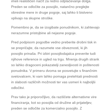
imeli realističen načrt za redno odplačevanje dolga.
Preden se odločite za posojilo, natančno preglejte
obrestne mere in druge pogoje, saj lahko ti bistveno
vplivajo na skupne stroške.
Pomembno je, da se izogibate ponudnikom, ki zahtevajo
nerazumne pristojbine ali nejasne pogoje.
Pred podpisom pogodbe vedno preberite drobni tisk in
se prepričajte, da razumete vse obveznosti, ki jih
posojilo prinaša. Pri izbiri posojilodajalca preverite tudi
njihove reference in ugled na trgu. Mnenja drugih strank
so lahko dragoceni pokazatelji zanesljivosti in poštenosti
ponudnika. V primeru dvoma se posvetujte s finančnim
svetovalcem, ki vam lahko pomaga pretehtati prednosti
in slabosti različnih možnosti ter vas usmeri k najboljši
odločitvi.
Prav tako je priporočljivo, da raziščete alternativne vire
financiranja, kot so posojila od družine ali prijateljev,
preden se odločite za komercialno posojilo. Z