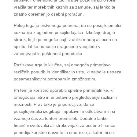
vračila ter morebitnih kaznih za zamude, saj lahko te
znatno obremenijo osebni proračun.
Poleg tega je bistvenega pomena, da se posojilojemalci
seznanijo z ugledom posojilodajalca. Izkušnje drugih
strank, ki jih je mogoče najti v obliki mnenj ali ocen na
spletu, lahko ponudijo dragocene vpoglede v
zanesljivost in poštenost ponudnika.
Raziskava trga je ključna, saj omogoča primerjavo
različnih ponudb in identifikacijo tiste, ki najbolje ustreza
posameznikovim potrebam in zmožnostim.
Pri tem je koristno uporabiti spletne primerjalnike, ki
omogočajo hitro in enostavno pregledovanje različnih
možnosti. Prav tako je priporočljivo, da se
posojilojemalci izogibajo impulzivnim odločitvam in si
vzamejo čas za tehten premislek. Dodatno lahko
finančni svetovalci ali strokovnjaki za osebne finance
ponudijo koristne nasvete in smernice, s katerimi se