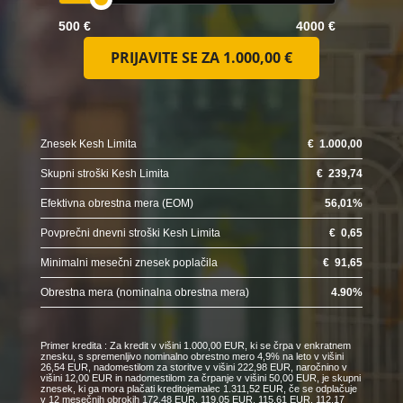
500 €
4000 €
PRIJAVITE SE ZA
1.000,00 €
Znesek Kesh Limita
€
1.000,00
Skupni stroški Kesh Limita
€
239,74
Efektivna obrestna mera (EOM)
56,01
%
Povprečni dnevni stroški Kesh Limita
€
0,65
Minimalni mesečni znesek poplačila
€
91,65
Obrestna mera (nominalna obrestna mera)
4.90
%
Primer kredita : Za kredit v višini 1.000,00 EUR, ki se črpa v enkratnem
znesku, s spremenljivo nominalno obrestno mero 4,9% na leto v višini
26,54 EUR, nadomestilom za storitve v višini 222,98 EUR, naročnino v
višini 12,00 EUR in nadomestilom za črpanje v višini 50,00 EUR, je skupni
znesek, ki ga mora plačati kreditojemalec 1.311,52 EUR, če se odplačuje
v 12 mesečnih obrokih 172,48 EUR, 119,05 EUR, 115,61 EUR, 112,17