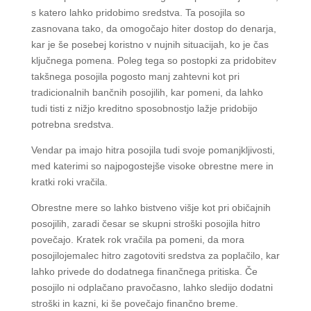
s katero lahko pridobimo sredstva. Ta posojila so
zasnovana tako, da omogočajo hiter dostop do denarja,
kar je še posebej koristno v nujnih situacijah, ko je čas
ključnega pomena. Poleg tega so postopki za pridobitev
takšnega posojila pogosto manj zahtevni kot pri
tradicionalnih bančnih posojilih, kar pomeni, da lahko
tudi tisti z nižjo kreditno sposobnostjo lažje pridobijo
potrebna sredstva.
Vendar pa imajo hitra posojila tudi svoje pomanjkljivosti,
med katerimi so najpogostejše visoke obrestne mere in
kratki roki vračila.
Obrestne mere so lahko bistveno višje kot pri običajnih
posojilih, zaradi česar se skupni stroški posojila hitro
povečajo. Kratek rok vračila pa pomeni, da mora
posojilojemalec hitro zagotoviti sredstva za poplačilo, kar
lahko privede do dodatnega finančnega pritiska. Če
posojilo ni odplačano pravočasno, lahko sledijo dodatni
stroški in kazni, ki še povečajo finančno breme.