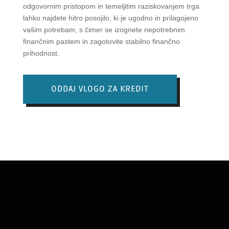
odgovornim pristopom in temeljitim raziskovanjem trga
lahko najdete hitro posojilo, ki je ugodno in prilagojeno
vašim potrebam, s čimer se izognete nepotrebnim
finančnim pastem in zagotovite stabilno finančno
prihodnost.
ODDAJ VLOGO ZA KREDIT