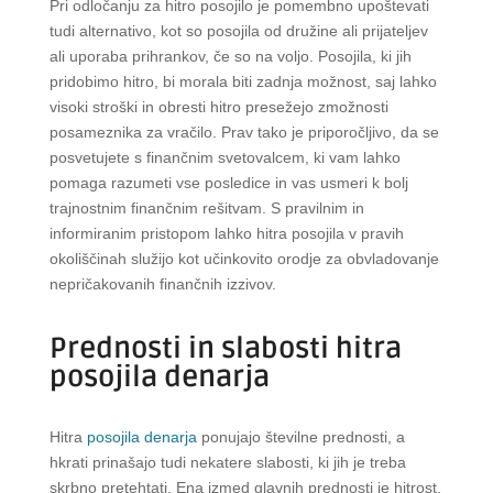
Pri odločanju za hitro posojilo je pomembno upoštevati
tudi alternativo, kot so posojila od družine ali prijateljev
ali uporaba prihrankov, če so na voljo. Posojila, ki jih
pridobimo hitro, bi morala biti zadnja možnost, saj lahko
visoki stroški in obresti hitro presežejo zmožnosti
posameznika za vračilo. Prav tako je priporočljivo, da se
posvetujete s finančnim svetovalcem, ki vam lahko
pomaga razumeti vse posledice in vas usmeri k bolj
trajnostnim finančnim rešitvam. S pravilnim in
informiranim pristopom lahko hitra posojila v pravih
okoliščinah služijo kot učinkovito orodje za obvladovanje
nepričakovanih finančnih izzivov.
Prednosti in slabosti hitra
posojila denarja
Hitra
posojila denarja
ponujajo številne prednosti, a
hkrati prinašajo tudi nekatere slabosti, ki jih je treba
skrbno pretehtati. Ena izmed glavnih prednosti je hitrost,