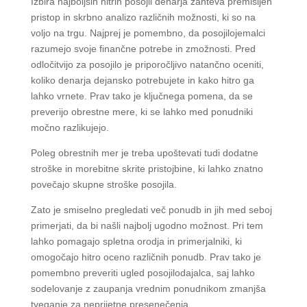
Izbira najboljših hitrih posojil denarja zahteva premišljen
pristop in skrbno analizo različnih možnosti, ki so na
voljo na trgu. Najprej je pomembno, da posojilojemalci
razumejo svoje finančne potrebe in zmožnosti. Pred
odločitvijo za posojilo je priporočljivo natančno oceniti,
koliko denarja dejansko potrebujete in kako hitro ga
lahko vrnete. Prav tako je ključnega pomena, da se
preverijo obrestne mere, ki se lahko med ponudniki
močno razlikujejo.
Poleg obrestnih mer je treba upoštevati tudi dodatne
stroške in morebitne skrite pristojbine, ki lahko znatno
povečajo skupne stroške posojila.
Zato je smiselno pregledati več ponudb in jih med seboj
primerjati, da bi našli najbolj ugodno možnost. Pri tem
lahko pomagajo spletna orodja in primerjalniki, ki
omogočajo hitro oceno različnih ponudb. Prav tako je
pomembno preveriti ugled posojilodajalca, saj lahko
sodelovanje z zaupanja vrednim ponudnikom zmanjša
tveganje za neprijetne presenečenja.