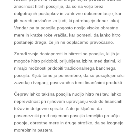
značilnost hitrih posojil je, da so na voljo brez
dolgotrajnih postopkov in zahtevne dokumentacije, kar
jih naredi privlačne za ljudi, ki potrebujejo denar takoj.
Vendar pa ta posojila pogosto nosijo visoke obrestne
mere in kratke roke vračila, kar pomeni, da lahko hitro
postanejo draga, če jih ne odplačamo pravočasno.
Zaradi svoje dostopnosti in hitrosti so posojila, ki jih je
mogoče hitro pridobiti, priljubljena izbira med tistimi, ki
nimajo možnosti pridobiti tradicionalnega bančnega
posojila. Kljub temu je pomembno, da se posojilojemalci
zavedajo tveganj, povezanih s temi finančnimi produkti.
Čeprav lahko takšna posojila nudijo hitro rešitev, lahko
neprevidnost pri njihovem upravljanju vodi do finančnih
težav in dolgovne spirale. Zato je ključno, da
posamezniki pred najemom posojila temeljito preučijo
pogoje, obrestne mere in druge stroške, da se izognejo
morebitnim pastem.