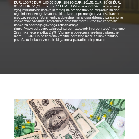
EUR, 108,73 EUR, 105,30 EUR, 104,96 EUR, 101,52 EUR, 98,08 EUR,
94,64 EUR, 91,21 EUR, 87,77 EUR. EOM znaša 77,59%. Ta izračun je
zgolj informativne narave in temelji na predpostavkah, veljavnih na dan
tega informativnega izračuna, ki se lahko spremenijo in zato za banko
niso zavezujoče. Spremenljiva obrestna mera, uporabljena v izračunu, je
enaka vsoti vrednosti referenčne obrestne mere Evropske centralne
banke za operacije glavnega refinanciranja
(https://www.bsi.si/en/statistics/interest-rates/ecb-interest-rates), trenutno
2% in fiksnega pribitka 2,9%. V primeru povečanja vrednosti obrestne
mere EC MRO in posledično kreditne obrestne mere se lahko znatno
poveča tudi skupni znesek, ki ga mora plačati kreditojemalec.