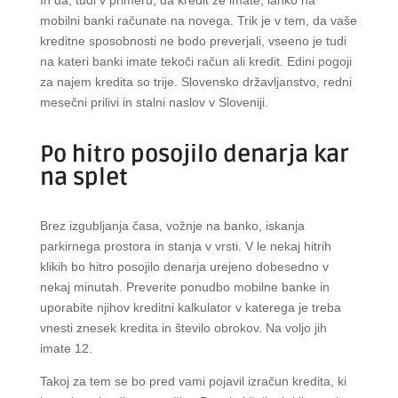
In da, tudi v primeru, da kredit že imate, lahko na
mobilni banki računate na novega. Trik je v tem, da vaše
kreditne sposobnosti ne bodo preverjali, vseeno je tudi
na kateri banki imate tekoči račun ali kredit. Edini pogoji
za najem kredita so trije. Slovensko državljanstvo, redni
mesečni prilivi in stalni naslov v Sloveniji.
Po hitro posojilo denarja kar
na splet
Brez izgubljanja časa, vožnje na banko, iskanja
parkirnega prostora in stanja v vrsti. V le nekaj hitrih
klikih bo hitro posojilo denarja urejeno dobesedno v
nekaj minutah. Preverite ponudbo mobilne banke in
uporabite njihov kreditni kalkulator v katerega je treba
vnesti znesek kredita in število obrokov. Na voljo jih
imate 12.
Takoj za tem se bo pred vami pojavil izračun kredita, ki