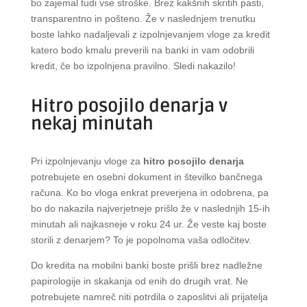
bo zajemal tudi vse stroške. Brez kakšnih skritih pasti,
transparentno in pošteno. Že v naslednjem trenutku
boste lahko nadaljevali z izpolnjevanjem vloge za kredit
katero bodo kmalu preverili na banki in vam odobrili
kredit, če bo izpolnjena pravilno. Sledi nakazilo!
Hitro posojilo denarja v
nekaj minutah
Pri izpolnjevanju vloge za
hitro posojilo denarja
potrebujete en osebni dokument in številko bančnega
računa. Ko bo vloga enkrat preverjena in odobrena, pa
bo do nakazila najverjetneje prišlo že v naslednjih 15-ih
minutah ali najkasneje v roku 24 ur. Že veste kaj boste
storili z denarjem? To je popolnoma vaša odločitev.
Do kredita na mobilni banki boste prišli brez nadležne
papirologije in skakanja od enih do drugih vrat. Ne
potrebujete namreč niti potrdila o zaposlitvi ali prijatelja