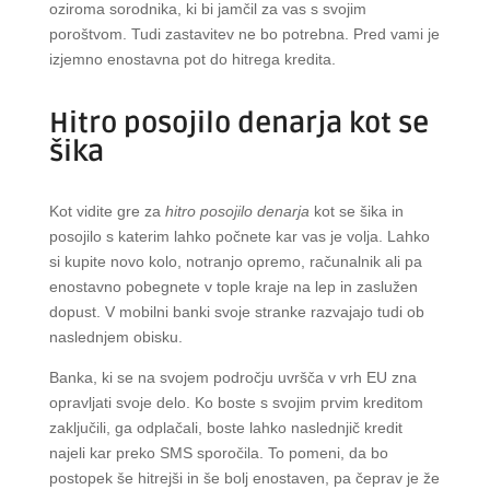
oziroma sorodnika, ki bi jamčil za vas s svojim
poroštvom. Tudi zastavitev ne bo potrebna. Pred vami je
izjemno enostavna pot do hitrega kredita.
Hitro posojilo denarja kot se
šika
Kot vidite gre za
hitro posojilo denarja
kot se šika in
posojilo s katerim lahko počnete kar vas je volja. Lahko
si kupite novo kolo, notranjo opremo, računalnik ali pa
enostavno pobegnete v tople kraje na lep in zaslužen
dopust. V mobilni banki svoje stranke razvajajo tudi ob
naslednjem obisku.
Banka, ki se na svojem področju uvršča v vrh EU zna
opravljati svoje delo. Ko boste s svojim prvim kreditom
zaključili, ga odplačali, boste lahko naslednjič kredit
najeli kar preko SMS sporočila. To pomeni, da bo
postopek še hitrejši in še bolj enostaven, pa čeprav je že