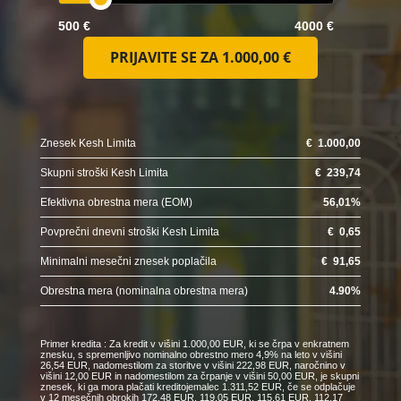
500 €
4000 €
PRIJAVITE SE ZA
1.000,00 €
Znesek Kesh Limita
€
1.000,00
Skupni stroški Kesh Limita
€
239,74
Efektivna obrestna mera (EOM)
56,01
%
Povprečni dnevni stroški Kesh Limita
€
0,65
Minimalni mesečni znesek poplačila
€
91,65
Obrestna mera (nominalna obrestna mera)
4.90
%
Primer kredita : Za kredit v višini 1.000,00 EUR, ki se črpa v enkratnem
znesku, s spremenljivo nominalno obrestno mero 4,9% na leto v višini
26,54 EUR, nadomestilom za storitve v višini 222,98 EUR, naročnino v
višini 12,00 EUR in nadomestilom za črpanje v višini 50,00 EUR, je skupni
znesek, ki ga mora plačati kreditojemalec 1.311,52 EUR, če se odplačuje
v 12 mesečnih obrokih 172,48 EUR, 119,05 EUR, 115,61 EUR, 112,17