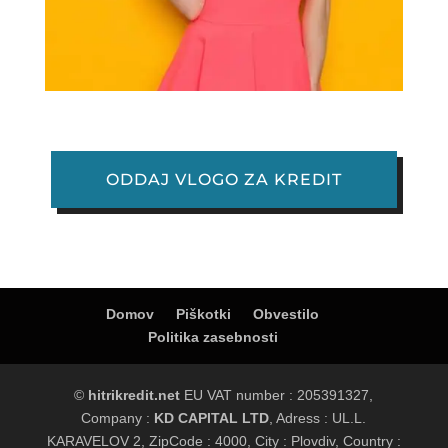
ODDAJ VLOGO ZA KREDIT
Domov
Piškotki
Obvestilo
Politika zasebnosti
©
hitrikredit.net
EU VAT number : 205391327,
Company :
KD CAPITAL LTD
, Adress : UL.L.
KARAVELOV 2, ZipCode : 4000, City : Plovdiv, Country :