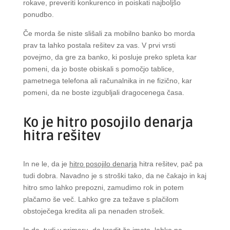
rokave, preveriti konkurenco in poiskati najboljšo
ponudbo.
Če morda še niste slišali za mobilno banko bo morda
prav ta lahko postala rešitev za vas. V prvi vrsti
povejmo, da gre za banko, ki posluje preko spleta kar
pomeni, da jo boste obiskali s pomočjo tablice,
pametnega telefona ali računalnika in ne fizično, kar
pomeni, da ne boste izgubljali dragocenega časa.
Ko je hitro posojilo denarja
hitra rešitev
In ne le, da je
hitro posojilo denarja
hitra rešitev, pač pa
tudi dobra. Navadno je s stroški tako, da ne čakajo in kaj
hitro smo lahko prepozni, zamudimo rok in potem
plačamo še več. Lahko gre za težave s plačilom
obstoječega kredita ali pa nenaden strošek.