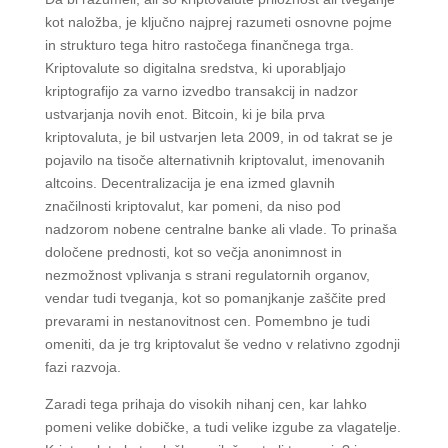
kot naložba, je ključno najprej razumeti osnovne pojme
in strukturo tega hitro rastočega finančnega trga.
Kriptovalute so digitalna sredstva, ki uporabljajo
kriptografijo za varno izvedbo transakcij in nadzor
ustvarjanja novih enot. Bitcoin, ki je bila prva
kriptovaluta, je bil ustvarjen leta 2009, in od takrat se je
pojavilo na tisoče alternativnih kriptovalut, imenovanih
altcoins. Decentralizacija je ena izmed glavnih
značilnosti kriptovalut, kar pomeni, da niso pod
nadzorom nobene centralne banke ali vlade. To prinaša
določene prednosti, kot so večja anonimnost in
nezmožnost vplivanja s strani regulatornih organov,
vendar tudi tveganja, kot so pomanjkanje zaščite pred
prevarami in nestanovitnost cen. Pomembno je tudi
omeniti, da je trg kriptovalut še vedno v relativno zgodnji
fazi razvoja.
Zaradi tega prihaja do visokih nihanj cen, kar lahko
pomeni velike dobičke, a tudi velike izgube za vlagatelje.