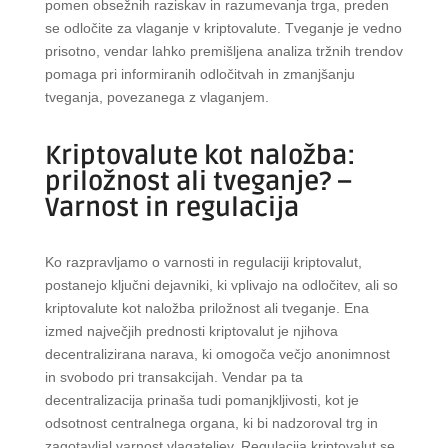
pomen obsežnih raziskav in razumevanja trga, preden
se odločite za vlaganje v kriptovalute. Tveganje je vedno
prisotno, vendar lahko premišljena analiza tržnih trendov
pomaga pri informiranih odločitvah in zmanjšanju
tveganja, povezanega z vlaganjem.
Kriptovalute kot naložba:
priložnost ali tveganje? –
Varnost in regulacija
Ko razpravljamo o varnosti in regulaciji kriptovalut,
postanejo ključni dejavniki, ki vplivajo na odločitev, ali so
kriptovalute kot naložba priložnost ali tveganje. Ena
izmed največjih prednosti kriptovalut je njihova
decentralizirana narava, ki omogoča večjo anonimnost
in svobodo pri transakcijah. Vendar pa ta
decentralizacija prinaša tudi pomanjkljivosti, kot je
odsotnost centralnega organa, ki bi nadzoroval trg in
zagotavljal varnost vlagateljev. Regulacija kriptovalut se