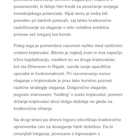
posamezniki, ki iščejo hitri kredit za povečanje svojega
investicijskega potenciala. Kljub temu je treba biti
previden pri takšnih potezah, saj lahko kratkoročno
zadolževanje za vlaganje v zelo volatilna sredstva
prinese več tveganj kot koristi.
Poleg tega je pomembno razumeti razliko med različnimi
vrstami kriptovalut. Bitcoin je najbolj znan in ima največjo
tržno kapitalizacijo, medtem ko so druge kriptovalute,
kot sta Ethereum in Ripple, razvile svoje specifične
uporabe in funkcionalnosti. Pri razumevanju osnov
vlaganja v kriptovalute je prav tako koristno poznati
različne strategije vlaganja. Dolgoročno vlaganje,
pogosto imenovano “hodling” v svetu kriptovalut, pomeni
držanje kriptovalut skozi dolga obdobja ne glede na
kratkoročna nihanja.
Na drugi strani pa dnevni trgovci izkoriščajo kratkoročne
spremembe cen za doseganje hitrih dobičkov. Da bi
zmanjšali tveganja, povezane s trgovanjem s