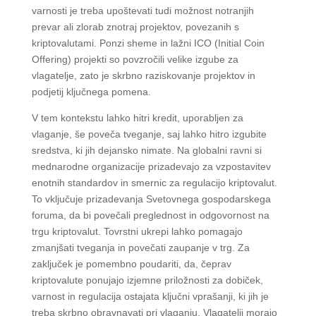
varnosti je treba upoštevati tudi možnost notranjih
prevar ali zlorab znotraj projektov, povezanih s
kriptovalutami. Ponzi sheme in lažni ICO (Initial Coin
Offering) projekti so povzročili velike izgube za
vlagatelje, zato je skrbno raziskovanje projektov in
podjetij ključnega pomena.
V tem kontekstu lahko hitri kredit, uporabljen za
vlaganje, še poveča tveganje, saj lahko hitro izgubite
sredstva, ki jih dejansko nimate. Na globalni ravni si
mednarodne organizacije prizadevajo za vzpostavitev
enotnih standardov in smernic za regulacijo kriptovalut.
To vključuje prizadevanja Svetovnega gospodarskega
foruma, da bi povečali preglednost in odgovornost na
trgu kriptovalut. Tovrstni ukrepi lahko pomagajo
zmanjšati tveganja in povečati zaupanje v trg. Za
zaključek je pomembno poudariti, da, čeprav
kriptovalute ponujajo izjemne priložnosti za dobiček,
varnost in regulacija ostajata ključni vprašanji, ki jih je
treba skrbno obravnavati pri vlaganju. Vlagatelji morajo