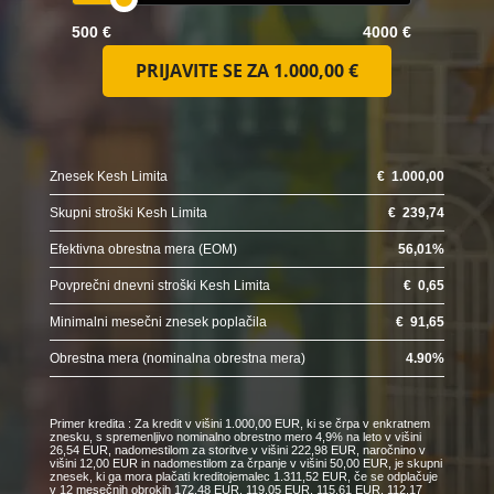
500 €
4000 €
PRIJAVITE SE ZA
1.000,00 €
Znesek Kesh Limita
€
1.000,00
Skupni stroški Kesh Limita
€
239,74
Efektivna obrestna mera (EOM)
56,01
%
Povprečni dnevni stroški Kesh Limita
€
0,65
Minimalni mesečni znesek poplačila
€
91,65
Obrestna mera (nominalna obrestna mera)
4.90
%
Primer kredita : Za kredit v višini 1.000,00 EUR, ki se črpa v enkratnem
znesku, s spremenljivo nominalno obrestno mero 4,9% na leto v višini
26,54 EUR, nadomestilom za storitve v višini 222,98 EUR, naročnino v
višini 12,00 EUR in nadomestilom za črpanje v višini 50,00 EUR, je skupni
znesek, ki ga mora plačati kreditojemalec 1.311,52 EUR, če se odplačuje
v 12 mesečnih obrokih 172,48 EUR, 119,05 EUR, 115,61 EUR, 112,17