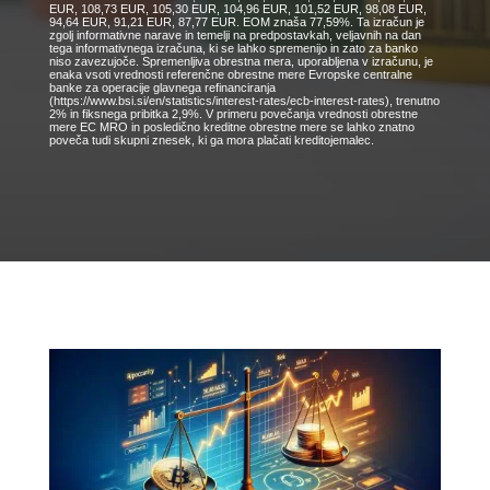
EUR, 108,73 EUR, 105,30 EUR, 104,96 EUR, 101,52 EUR, 98,08 EUR,
94,64 EUR, 91,21 EUR, 87,77 EUR. EOM znaša 77,59%. Ta izračun je
zgolj informativne narave in temelji na predpostavkah, veljavnih na dan
tega informativnega izračuna, ki se lahko spremenijo in zato za banko
niso zavezujoče. Spremenljiva obrestna mera, uporabljena v izračunu, je
enaka vsoti vrednosti referenčne obrestne mere Evropske centralne
banke za operacije glavnega refinanciranja
(https://www.bsi.si/en/statistics/interest-rates/ecb-interest-rates), trenutno
2% in fiksnega pribitka 2,9%. V primeru povečanja vrednosti obrestne
mere EC MRO in posledično kreditne obrestne mere se lahko znatno
poveča tudi skupni znesek, ki ga mora plačati kreditojemalec.