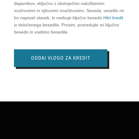
dejavnikov, vključno z obstoječimi naložbenimi
možnostmi in njihovimi značilnostmi. Seveda, veselilo mi
bo napisati stavek, ki vsebuje ključno besedo
Hitri kredit
iz določenega besedila. Prosim, posredujte mi ključno
besedo in vsebino besedila.
ODDAJ VLOGO ZA KREDIT