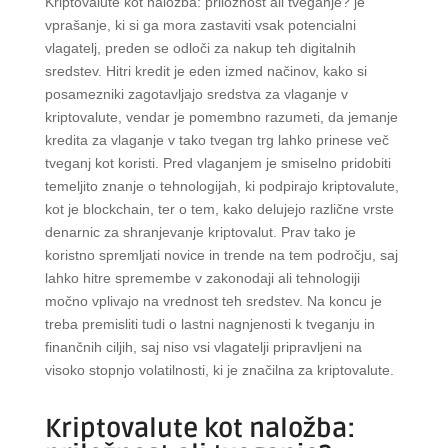
Kriptovalute kot naložba: priložnost ali tveganje? je
vprašanje, ki si ga mora zastaviti vsak potencialni
vlagatelj, preden se odloči za nakup teh digitalnih
sredstev. Hitri kredit je eden izmed načinov, kako si
posamezniki zagotavljajo sredstva za vlaganje v
kriptovalute, vendar je pomembno razumeti, da jemanje
kredita za vlaganje v tako tvegan trg lahko prinese več
tveganj kot koristi. Pred vlaganjem je smiselno pridobiti
temeljito znanje o tehnologijah, ki podpirajo kriptovalute,
kot je blockchain, ter o tem, kako delujejo različne vrste
denarnic za shranjevanje kriptovalut. Prav tako je
koristno spremljati novice in trende na tem področju, saj
lahko hitre spremembe v zakonodaji ali tehnologiji
močno vplivajo na vrednost teh sredstev. Na koncu je
treba premisliti tudi o lastni nagnjenosti k tveganju in
finančnih ciljih, saj niso vsi vlagatelji pripravljeni na
visoko stopnjo volatilnosti, ki je značilna za kriptovalute.
Kriptovalute kot naložba: