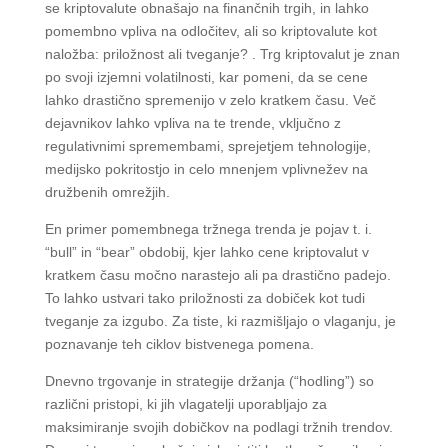
se kriptovalute obnašajo na finančnih trgih, in lahko
pomembno vpliva na odločitev, ali so kriptovalute kot
naložba: priložnost ali tveganje? . Trg kriptovalut je znan
po svoji izjemni volatilnosti, kar pomeni, da se cene
lahko drastično spremenijo v zelo kratkem času. Več
dejavnikov lahko vpliva na te trende, vključno z
regulativnimi spremembami, sprejetjem tehnologije,
medijsko pokritostjo in celo mnenjem vplivnežev na
družbenih omrežjih.
En primer pomembnega tržnega trenda je pojav t. i.
“bull” in “bear” obdobij, kjer lahko cene kriptovalut v
kratkem času močno narastejo ali pa drastično padejo.
To lahko ustvari tako priložnosti za dobiček kot tudi
tveganje za izgubo. Za tiste, ki razmišljajo o vlaganju, je
poznavanje teh ciklov bistvenega pomena.
Dnevno trgovanje in strategije držanja (“hodling”) so
različni pristopi, ki jih vlagatelji uporabljajo za
maksimiranje svojih dobičkov na podlagi tržnih trendov.