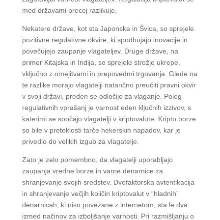
med državami precej razlikuje.
Nekatere države, kot sta Japonska in Švica, so sprejele
pozitivne regulativne okvire, ki spodbujajo inovacije in
povečujejo zaupanje vlagateljev. Druge države, na
primer Kitajska in Indija, so sprejele strožje ukrepe,
vključno z omejitvami in prepovedmi trgovanja. Glede na
te razlike morajo vlagatelji natančno preučiti pravni okvir
v svoji državi, preden se odločijo za vlaganje. Poleg
regulativnih vprašanj je varnost eden ključnih izzivov, s
katerimi se soočajo vlagatelji v kriptovalute. Kripto borze
so bile v preteklosti tarče hekerskih napadov, kar je
privedlo do velikih izgub za vlagatelje.
Zato je zelo pomembno, da vlagatelji uporabljajo
zaupanja vredne borze in varne denarnice za
shranjevanje svojih sredstev. Dvofaktorska avtentikacija
in shranjevanje večjih količin kriptovalut v “hladnih”
denarnicah, ki niso povezane z internetom, sta le dva
izmed načinov za izboljšanje varnosti. Pri razmišljanju o