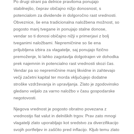
Po drugi strani pa delnice praviloma ponujajo
stabilnejšo, čeprav običajno nižjo donosnost, s
potencialom za dividende in dolgoročno rast vrednosti.
Obveznice, še ena tradicionalna naložbena možnost, so
pogosto manj tvegane in ponujajo stalne donose,
vendar so ti donosi običajno nižji v primerjavi z bolj
tveganimi naložbami. Nepremičnine so še ena
priljubljena izbira za vlagatelje, saj ponujajo fizično
premoženje, ki lahko zagotavlja dolgotrajen vir dohodka
prek najemnin in potencialno rast vrednosti skozi čas.
Vendar pa so nepremičnine manj likvidne in zahtevajo
večji začetni kapital ter morda vključujejo dodatne
stroške vzdrževanja in upravljanja. Zlato je zgodovinsko
gledano veljalo za varno naložbo v času gospodarske
negotovosti.
Njegova vrednost je pogosto obratno povezana z
vrednostjo fiat valut in delniških trgov. Prav zato mnogi
vlagatelji zlato uporabljajo kot sredstvo za diverzifikacijo
svojih portfeljev in zaščito pred inflacijo. Kljub temu zlato