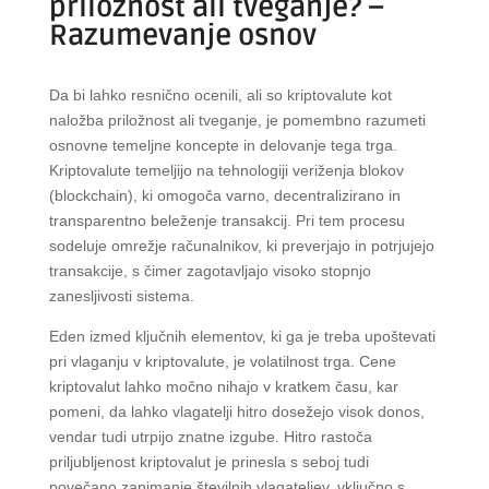
priložnost ali tveganje? –
Razumevanje osnov
Da bi lahko resnično ocenili, ali so kriptovalute kot
naložba priložnost ali tveganje, je pomembno razumeti
osnovne temeljne koncepte in delovanje tega trga.
Kriptovalute temeljijo na tehnologiji veriženja blokov
(blockchain), ki omogoča varno, decentralizirano in
transparentno beleženje transakcij. Pri tem procesu
sodeluje omrežje računalnikov, ki preverjajo in potrjujejo
transakcije, s čimer zagotavljajo visoko stopnjo
zanesljivosti sistema.
Eden izmed ključnih elementov, ki ga je treba upoštevati
pri vlaganju v kriptovalute, je volatilnost trga. Cene
kriptovalut lahko močno nihajo v kratkem času, kar
pomeni, da lahko vlagatelji hitro dosežejo visok donos,
vendar tudi utrpijo znatne izgube. Hitro rastoča
priljubljenost kriptovalut je prinesla s seboj tudi
povečano zanimanje številnih vlagateljev, vključno s