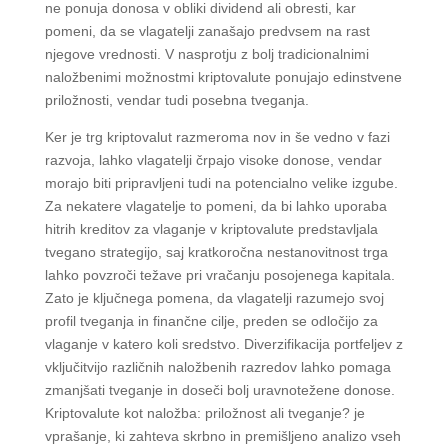
ne ponuja donosa v obliki dividend ali obresti, kar
pomeni, da se vlagatelji zanašajo predvsem na rast
njegove vrednosti. V nasprotju z bolj tradicionalnimi
naložbenimi možnostmi kriptovalute ponujajo edinstvene
priložnosti, vendar tudi posebna tveganja.
Ker je trg kriptovalut razmeroma nov in še vedno v fazi
razvoja, lahko vlagatelji črpajo visoke donose, vendar
morajo biti pripravljeni tudi na potencialno velike izgube.
Za nekatere vlagatelje to pomeni, da bi lahko uporaba
hitrih kreditov za vlaganje v kriptovalute predstavljala
tvegano strategijo, saj kratkoročna nestanovitnost trga
lahko povzroči težave pri vračanju posojenega kapitala.
Zato je ključnega pomena, da vlagatelji razumejo svoj
profil tveganja in finančne cilje, preden se odločijo za
vlaganje v katero koli sredstvo. Diverzifikacija portfeljev z
vključitvijo različnih naložbenih razredov lahko pomaga
zmanjšati tveganje in doseči bolj uravnotežene donose.
Kriptovalute kot naložba: priložnost ali tveganje? je
vprašanje, ki zahteva skrbno in premišljeno analizo vseh