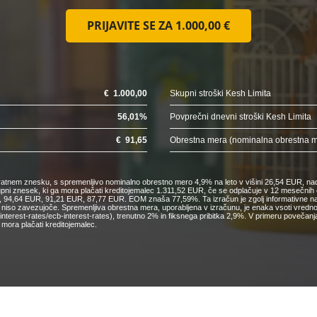
PRIJAVITE SE ZA
1.000,00 €
€
1.000,00
Skupni stroški Kesh Limita
56,01
%
Povprečni dnevni stroški Kesh Limita
€
91,65
Obrestna mera (nominalna obrestna 
nkratnem znesku, s spremenljivo nominalno obrestno mero 4,9% na leto v višini 26,54 EUR, nad
kupni znesek, ki ga mora plačati kreditojemalec 1.311,52 EUR, če se odplačuje v 12 mesečn
4,64 EUR, 91,21 EUR, 87,77 EUR. EOM znaša 77,59%. Ta izračun je zgolj informativne narav
o niso zavezujoče. Spremenljiva obrestna mera, uporabljena v izračunu, je enaka vsoti vred
cs/interest-rates/ecb-interest-rates), trenutno 2% in fiksnega pribitka 2,9%. V primeru pove
mora plačati kreditojemalec.