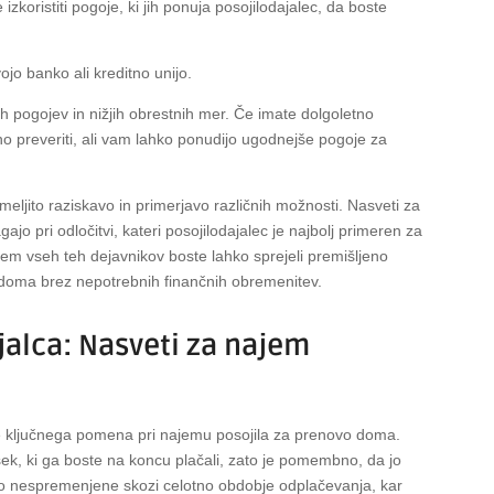
izkoristiti pogoje, ki jih ponuja posojilodajalec, da boste
jo banko ali kreditno unijo.
ih pogojev in nižjih obrestnih mer. Če imate dolgoletno
dno preveriti, ali vam lahko ponudijo ugodnejše pogoje za
meljito raziskavo in primerjavo različnih možnosti. Nasveti za
 pri odločitvi, kateri posojilodajalec je najbolj primeren za
em vseh teh dejavnikov boste lahko sprejeli premišljeno
doma brez nepotrebnih finančnih obremenitev.
jalca: Nasveti za najem
a
e ključnega pomena pri najemu posojila za prenovo doma.
k, ki ga boste na koncu plačali, zato je pomembno, da jo
o nespremenjene skozi celotno obdobje odplačevanja, kar