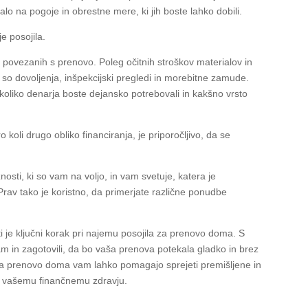
valo na pogoje in obrestne mere, ki jih boste lahko dobili.
e posojila.
povezanih s prenovo. Poleg očitnih stroškov materialov in
t so dovoljenja, inšpekcijski pregledi in morebitne zamude.
oliko denarja boste dejansko potrebovali in kakšno vrsto
 koli drugo obliko financiranja, je priporočljivo, da se
ti, ki so vam na voljo, in vam svetuje, katera je
rav tako je koristno, da primerjate različne ponudbe
i je ključni korak pri najemu posojila za prenovo doma. S
m in zagotovili, da bo vaša prenova potekala gladko in brez
 za prenovo doma vam lahko pomagajo sprejeti premišljene in
le vašemu finančnemu zdravju.