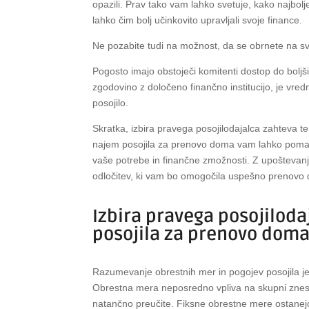
opazili. Prav tako vam lahko svetuje, kako najbolje 
lahko čim bolj učinkovito upravljali svoje finance.
Ne pozabite tudi na možnost, da se obrnete na svo
Pogosto imajo obstoječi komitenti dostop do boljš
zgodovino z določeno finančno institucijo, je vre
posojilo.
Skratka, izbira pravega posojilodajalca zahteva te
najem posojila za prenovo doma vam lahko pomagajo
vaše potrebe in finančne zmožnosti. Z upoštevanj
odločitev, ki vam bo omogočila uspešno prenovo 
Izbira pravega posojiloda
posojila za prenovo dom
Razumevanje obrestnih mer in pogojev posojila j
Obrestna mera neposredno vpliva na skupni znese
natančno preučite. Fiksne obrestne mere ostanej