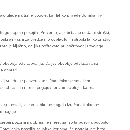
jo glede na tržne pogoje, kar lahko privede do nihanj v
ge pogoje posojila. Preverite, ali obstajajo dodatni stroški,
troški ali kazni za predčasno odplačilo. Ti stroški lahko znatno
zato je ključno, da jih upoštevate pri načrtovanju svojega
o obdobja odplačevanja. Daljše obdobje odplačevanja
e obresti.
očljivo, da se posvetujete s finančnim svetovalcem.
e obrestnih mer in pogojev ter vam svetuje, katera
atorje posojil, ki vam lahko pomagajo izračunati skupne
in pogoje.
posebej pozorni na obrestne mere, saj so ta posojila pogosto
 Gotovinska posojila so lahko koristna, če potrebujete hitro