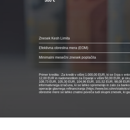
500 €
Znesek Kesh Limita
Efektivna obrestna mera (EOM)
Minimalni mesečni znesek poplačila
Primer kredita : Za kredit v višini 1.000,00 EUR, ki se črpa v e
12,00 EUR in nadomestilom za črpanje v višini 50,00 EUR, je s
108,73 EUR, 105,30 EUR, 104,96 EUR, 101,52 EUR, 98,08 EUR, 9
informativnega izračuna, ki se lahko spremenijo in zato za bank
operacije glavnega refinanciranja (https://www.bsi.si/en/statisti
obrestne mere se lahko znatno poveča tudi skupni znesek, ki ga 