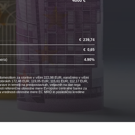
4000 €
€
239,74
€
0,65
mera)
4.90
%
omestilom za storitve v višini 222,98 EUR, naročnino v višini
ih obrokih 172,48 EUR, 119,05 EUR, 115,61 EUR, 112,17 EUR,
e in temelji na predpostavkah, veljavnih na dan tega
nosti referenčne obrestne mere Evropske centralne banke za
čanja vrednosti obrestne mere EC MRO in posledično kreditne