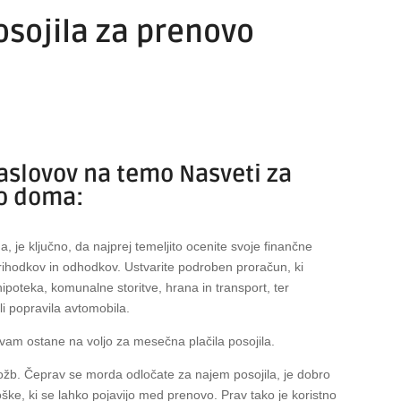
osojila za prenovo
naslovov na temo Nasveti za
vo doma:
 je ključno, da najprej temeljito ocenite svoje finančne
prihodkov in odhodkov. Ustvarite podroben proračun, ki
hipoteka, komunalne storitve, hrana in transport, ter
li popravila avtomobila.
vam ostane na voljo za mesečna plačila posojila.
ložb. Čeprav se morda odločate za najem posojila, je dobro
ške, ki se lahko pojavijo med prenovo. Prav tako je koristno