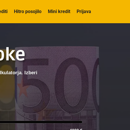
editi
Hitro posojilo
Mini kredit
Prijava
roke
kulatorja. Izberi