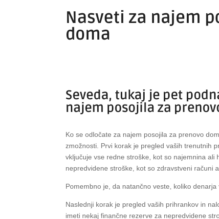
Nasveti za najem p
doma
Seveda, tukaj je pet pod
najem posojila za preno
Ko se odločate za najem posojila za prenovo doma,
zmožnosti. Prvi korak je pregled vaših trenutnih 
vključuje vse redne stroške, kot so najemnina ali 
nepredvidene stroške, kot so zdravstveni računi a
Pomembno je, da natančno veste, koliko denarja 
Naslednji korak je pregled vaših prihrankov in na
imeti nekaj finančne rezerve za nepredvidene stro