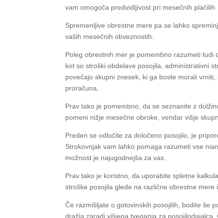
vam omogoča predvidljivost pri mesečnih plačilih.
Spremenljive obrestne mere pa se lahko spreminja
vaših mesečnih obveznostih.
Poleg obrestnih mer je pomembno razumeti tudi dru
kot so stroški obdelave posojila, administrativni s
povečajo skupni znesek, ki ga boste morali vrniti, 
proračuna.
Prav tako je pomembno, da se seznanite z dolžin
pomeni nižje mesečne obroke, vendar višje skupn
Preden se odločite za določeno posojilo, je pripor
Strokovnjak vam lahko pomaga razumeti vse nians
možnost je najugodnejša za vas.
Prav tako je koristno, da uporabite spletne kalkul
stroške posojila glede na različne obrestne mere 
Če razmišljate o gotovinskih posojilih, bodite še 
dražja zaradi višjega tveganja za posojilodajalca.