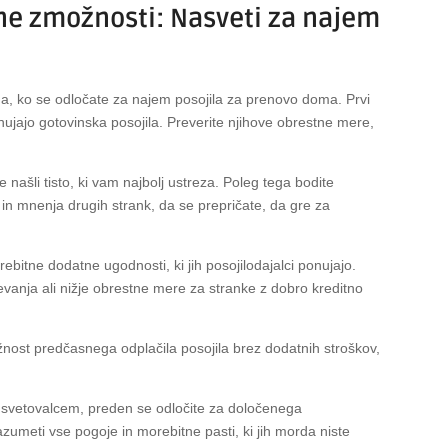
čne zmožnosti: Nasveti za najem
a
na, ko se odločate za najem posojila za prenovo doma. Prvi
onujajo gotovinska posojila. Preverite njihove obrestne mere,
ašli tisto, ki vam najbolj ustreza. Poleg tega bodite
 in mnenja drugih strank, da se prepričate, da gre za
bitne dodatne ugodnosti, ki jih posojilodajalci ponujajo.
evanja ali nižje obrestne mere za stranke z dobro kreditno
ožnost predčasnega odplačila posojila brez dodatnih stroškov,
 svetovalcem, preden se odločite za določenega
umeti vse pogoje in morebitne pasti, ki jih morda niste