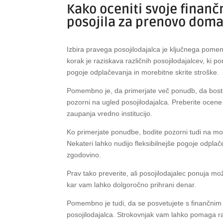
Kako oceniti svoje finan
posojila za prenovo dom
Izbira pravega posojilodajalca je ključnega pome
korak je raziskava različnih posojilodajalcev, ki p
pogoje odplačevanja in morebitne skrite stroške.
Pomembno je, da primerjate več ponudb, da boste n
pozorni na ugled posojilodajalca. Preberite ocene
zaupanja vredno institucijo.
Ko primerjate ponudbe, bodite pozorni tudi na more
Nekateri lahko nudijo fleksibilnejše pogoje odplač
zgodovino.
Prav tako preverite, ali posojilodajalec ponuja m
kar vam lahko dolgoročno prihrani denar.
Pomembno je tudi, da se posvetujete s finančnim
posojilodajalca. Strokovnjak vam lahko pomaga raz