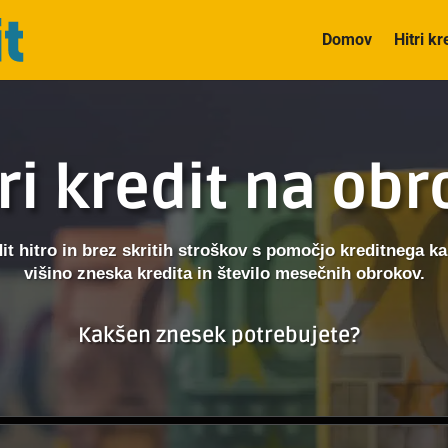
Domov
Hitri kr
ri kredit na ob
dit hitro in brez skritih stroškov s pomočjo kreditnega kal
višino zneska kredita in število mesečnih obrokov.
Kakšen znesek potrebujete?