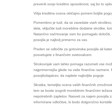
preveriti svojo kreditno sposobnost, saj bo to vpli
Višja kreditna ocena običajno pomeni boljše pogoj
Pomembno je tudi, da se zavedate vseh stroškov, 
dela, vključite tudi morebitne dodatne stroške, ko
Natančno načrtovanje vam bo pomagalo določiti, k
posojila je najbolj primerno za vas.
Preden se odločite za gotovinska posojila ali katero
posvetujete s finančnim svetovalcem.
Strokovnjak vam lahko pomaga razumeti vse možnos
najprimernejša glede na vaše finančne razmere. P
posojilodajalcev, da najdete najboljše pogoje.
Skratka, temeljita ocena vaših finančnih zmožnost
tem se boste izognili morebitnim finančnim težava
nepotrebnih zapletov. Nasveti za najem posojila
informirane odločitve, ki bodo dolgoročno koristi