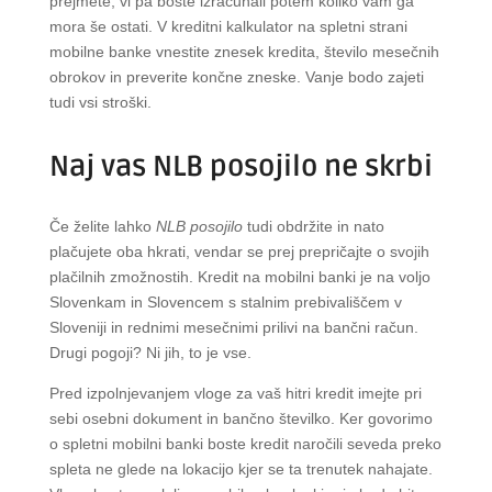
prejmete, vi pa boste izračunali potem koliko vam ga
mora še ostati. V kreditni kalkulator na spletni strani
mobilne banke vnestite znesek kredita, število mesečnih
obrokov in preverite končne zneske. Vanje bodo zajeti
tudi vsi stroški.
Naj vas NLB posojilo ne skrbi
Če želite lahko
NLB posojilo
tudi obdržite in nato
plačujete oba hkrati, vendar se prej prepričajte o svojih
plačilnih zmožnostih. Kredit na mobilni banki je na voljo
Slovenkam in Slovencem s stalnim prebivališčem v
Sloveniji in rednimi mesečnimi prilivi na bančni račun.
Drugi pogoji? Ni jih, to je vse.
Pred izpolnjevanjem vloge za vaš hitri kredit imejte pri
sebi osebni dokument in bančno številko. Ker govorimo
o spletni mobilni banki boste kredit naročili seveda preko
spleta ne glede na lokacijo kjer se ta trenutek nahajate.