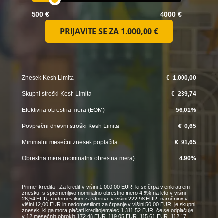
500 €
4000 €
PRIJAVITE SE ZA
1.000,00 €
Znesek Kesh Limita
€
1.000,00
Skupni stroški Kesh Limita
€
239,74
Efektivna obrestna mera (EOM)
56,01
%
Povprečni dnevni stroški Kesh Limita
€
0,65
Minimalni mesečni znesek poplačila
€
91,65
Obrestna mera (nominalna obrestna mera)
4.90
%
Primer kredita : Za kredit v višini 1.000,00 EUR, ki se črpa v enkratnem
znesku, s spremenljivo nominalno obrestno mero 4,9% na leto v višini
26,54 EUR, nadomestilom za storitve v višini 222,98 EUR, naročnino v
višini 12,00 EUR in nadomestilom za črpanje v višini 50,00 EUR, je skupni
znesek, ki ga mora plačati kreditojemalec 1.311,52 EUR, če se odplačuje
v 12 mesečnih obrokih 172,48 EUR, 119,05 EUR, 115,61 EUR, 112,17