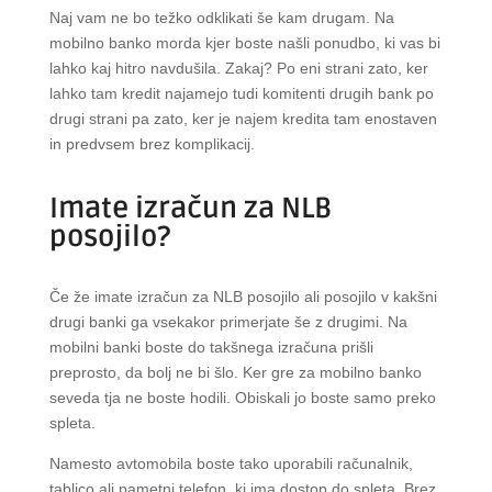
Naj vam ne bo težko odklikati še kam drugam. Na
mobilno banko morda kjer boste našli ponudbo, ki vas bi
lahko kaj hitro navdušila. Zakaj? Po eni strani zato, ker
lahko tam kredit najamejo tudi komitenti drugih bank po
drugi strani pa zato, ker je najem kredita tam enostaven
in predvsem brez komplikacij.
Imate izračun za NLB
posojilo?
Če že imate izračun za NLB posojilo ali posojilo v kakšni
drugi banki ga vsekakor primerjate še z drugimi. Na
mobilni banki boste do takšnega izračuna prišli
preprosto, da bolj ne bi šlo. Ker gre za mobilno banko
seveda tja ne boste hodili. Obiskali jo boste samo preko
spleta.
Namesto avtomobila boste tako uporabili računalnik,
tablico ali pametni telefon, ki ima dostop do spleta. Brez