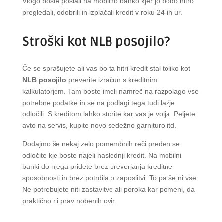
Vlogo boste poslali na mobilno banko kjer jo bodo hitro
pregledali, odobrili in izplačali kredit v roku 24-ih ur.
Stroški kot NLB posojilo?
Če se sprašujete ali vas bo ta hitri kredit stal toliko kot
NLB posojilo
preverite izračun s kreditnim
kalkulatorjem. Tam boste imeli namreč na razpolago vse
potrebne podatke in se na podlagi tega tudi lažje
odločili. S kreditom lahko storite kar vas je volja. Peljete
avto na servis, kupite novo sedežno garnituro itd.
Dodajmo še nekaj zelo pomembnih reči preden se
odločite kje boste najeli naslednji kredit. Na mobilni
banki do njega pridete brez preverjanja kreditne
sposobnosti in brez potrdila o zaposlitvi. To pa še ni vse.
Ne potrebujete niti zastavitve ali poroka kar pomeni, da
praktično ni prav nobenih ovir.