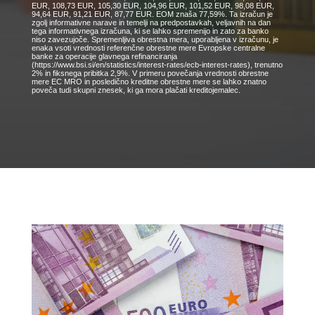
EUR, 108,73 EUR, 105,30 EUR, 104,96 EUR, 101,52 EUR, 98,08 EUR,
94,64 EUR, 91,21 EUR, 87,77 EUR. EOM znaša 77,59%. Ta izračun je
zgolj informativne narave in temelji na predpostavkah, veljavnih na dan
tega informativnega izračuna, ki se lahko spremenijo in zato za banko
niso zavezujoče. Spremenljiva obrestna mera, uporabljena v izračunu, je
enaka vsoti vrednosti referenčne obrestne mere Evropske centralne
banke za operacije glavnega refinanciranja
(https://www.bsi.si/en/statistics/interest-rates/ecb-interest-rates), trenutno
2% in fiksnega pribitka 2,9%. V primeru povečanja vrednosti obrestne
mere EC MRO in posledično kreditne obrestne mere se lahko znatno
poveča tudi skupni znesek, ki ga mora plačati kreditojemalec.