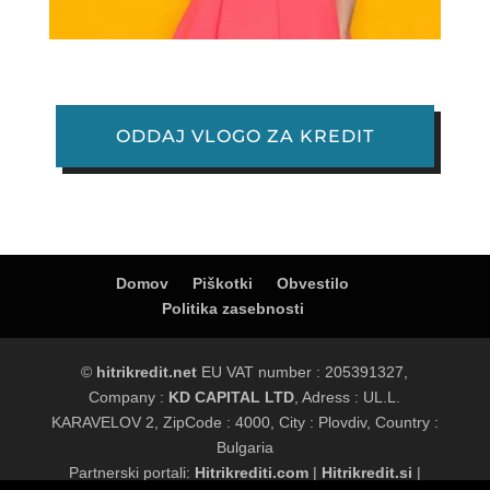
ODDAJ VLOGO ZA KREDIT
Domov
Piškotki
Obvestilo
Politika zasebnosti
©
hitrikredit.net
EU VAT number : 205391327,
Company :
KD CAPITAL LTD
, Adress : UL.L.
KARAVELOV 2, ZipCode : 4000, City : Plovdiv, Country :
Bulgaria
Partnerski portali:
Hitrikrediti.com
|
Hitrikredit.si
|