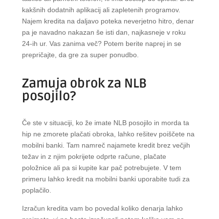
kakšnih dodatnih aplikacij ali zapletenih programov.
Najem kredita na daljavo poteka neverjetno hitro, denar
pa je navadno nakazan še isti dan, najkasneje v roku
24-ih ur. Vas zanima več? Potem berite naprej in se
prepričajte, da gre za super ponudbo.
Zamuja obrok za NLB
posojilo?
Če ste v situaciji, ko že imate NLB posojilo in morda ta
hip ne zmorete plačati obroka, lahko rešitev poiščete na
mobilni banki. Tam namreč najamete kredit brez večjih
težav in z njim pokrijete odprte račune, plačate
položnice ali pa si kupite kar pač potrebujete. V tem
primeru lahko kredit na mobilni banki uporabite tudi za
poplačilo.
Izračun kredita vam bo povedal koliko denarja lahko