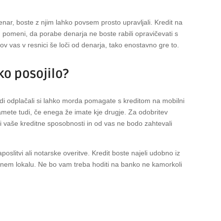
nar, boste z njim lahko povsem prosto upravljali. Kredit na
pomeni, da porabe denarja ne boste rabili opravičevati s
ikov vas v resnici še loči od denarja, tako enostavno gre to.
ko posojilo?
adi odplačali si lahko morda pomagate s kreditom na mobilni
amete tudi, če enega že imate kje drugje. Za odobritev
i vaše kreditne sposobnosti in od vas ne bodo zahtevali
oslitvi ali notarske overitve. Kredit boste najeli udobno iz
enem lokalu. Ne bo vam treba hoditi na banko ne kamorkoli