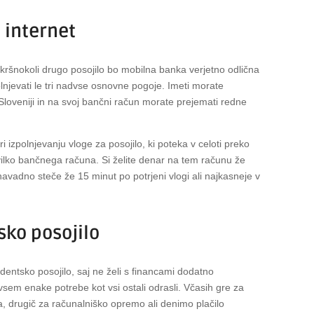
 internet
kakršnokoli drugo posojilo bo mobilna banka verjetno odlična
polnjevati le tri nadvse osnovne pogoje. Imeti morate
v Sloveniji in na svoj bančni račun morate prejemati redne
 izpolnjevanju vloge za posojilo, ki poteka v celoti preko
ilko bančnega računa. Si želite denar na tem računu že
navadno steče že 15 minut po potrjeni vlogi ali najkasneje v
sko posojilo
udentsko posojilo, saj ne želi s financami dodatno
sem enake potrebe kot vsi ostali odrasli. Včasih gre za
, drugič za računalniško opremo ali denimo plačilo