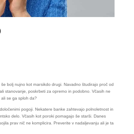
o
a še bolj nujno kot marsikdo drugi. Navadno študirajo proč od
ali stanovanje, poskrbeti za opremo in podobno. Včasih ne
 ali se ga sploh da?
oločenimi pogoji. Nekatere banke zahtevajo polnoletnost in
ntsko delo. Včasih kot poroki pomagajo še starši. Danes
sojila prav nič ne komplicira. Preverite v nadaljevanju ali je ta