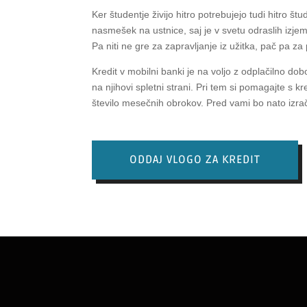
Ker študentje živijo hitro potrebujejo tudi hitro št
nasmešek na ustnice, saj je v svetu odraslih izjem
Pa niti ne gre za zapravljanje iz užitka, pač pa z
Kredit v mobilni banki je na voljo z odplačilno do
na njihovi spletni strani. Pri tem si pomagajte s kr
število mesečnih obrokov. Pred vami bo nato izraču
ODDAJ VLOGO ZA KREDIT