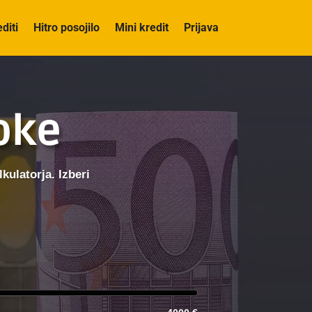
editi
Hitro posojilo
Mini kredit
Prijava
roke
kulatorja. Izberi