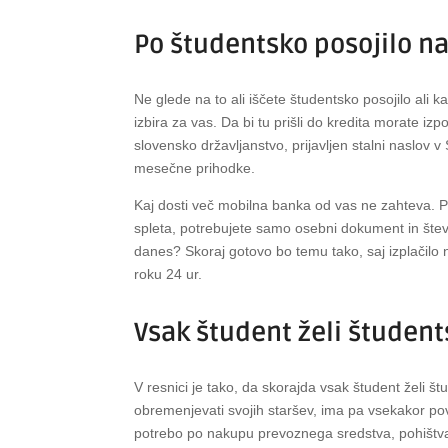
Po študentsko posojilo na
Ne glede na to ali iščete študentsko posojilo ali 
izbira za vas. Da bi tu prišli do kredita morate iz
slovensko državljanstvo, prijavljen stalni naslov 
mesečne prihodke.
Kaj dosti več mobilna banka od vas ne zahteva. Pri
spleta, potrebujete samo osebni dokument in štev
danes? Skoraj gotovo bo temu tako, saj izplačilo 
roku 24 ur.
Vsak študent želi študent
V resnici je tako, da skorajda vsak študent želi št
obremenjevati svojih staršev, ima pa vsekakor pov
potrebo po nakupu prevoznega sredstva, pohištva