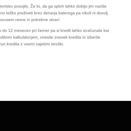
udentsko posojilo. Že to, da ga sploh lahko dobijo jim nariše
no težko preživeti brez denarja katerega pa nikoli ni dovolj.
a povsem resne in potrebne stvari.
bo do 12 mesecev pri čemer pa si kredit lahko izračunate kar
editnim kalkulatorjem, vnesite znesek kredita in izberite
n kredita z vsemi zajetimi stroški.