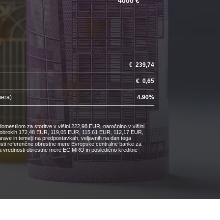
4000 €
€
239,74
€
0,65
mera)
4.90
%
omestilom za storitve v višini 222,98 EUR, naročnino v višini
ih obrokih 172,48 EUR, 119,05 EUR, 115,61 EUR, 112,17 EUR,
e in temelji na predpostavkah, veljavnih na dan tega
nosti referenčne obrestne mere Evropske centralne banke za
čanja vrednosti obrestne mere EC MRO in posledično kreditne