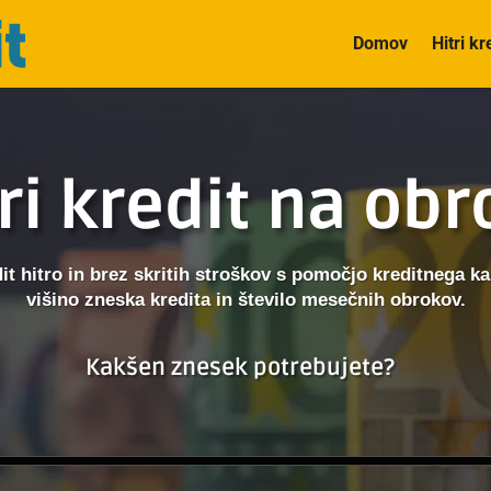
Domov
Hitri kr
ri kredit na ob
dit hitro in brez skritih stroškov s pomočjo kreditnega kal
višino zneska kredita in število mesečnih obrokov.
Kakšen znesek potrebujete?