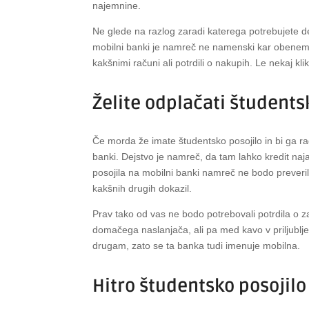
najemnine.
Ne glede na razlog zaradi katerega potrebujete de
mobilni banki je namreč ne namenski kar obenem 
kakšnimi računi ali potrdili o nakupih. Le nekaj kl
Želite odplačati študents
Če morda že imate študentsko posojilo in bi ga r
banki. Dejstvo je namreč, da tam lahko kredit naj
posojila na mobilni banki namreč ne bodo preveril
kakšnih drugih dokazil.
Prav tako od vas ne bodo potrebovali potrdila o zap
domačega naslanjača, ali pa med kavo v priljublj
drugam, zato se ta banka tudi imenuje mobilna.
Hitro študentsko posojilo