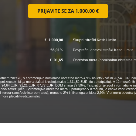
PRIJAVITE SE ZA
1.000,00 €
€
1.000,00
Skupni stroški Kesh Limita
56,01
%
Povprečni dnevni stroški Kesh Limita
€
91,65
Obrestna mera (nominalna obrestna 
nkratnem znesku, s spremenljivo nominalno obrestno mero 4,9% na leto v višini 26,54 EUR, nad
kupni znesek, ki ga mora plačati kreditojemalec 1.311,52 EUR, če se odplačuje v 12 mesečn
4,64 EUR, 91,21 EUR, 87,77 EUR. EOM znaša 77,59%. Ta izračun je zgolj informativne narav
o niso zavezujoče. Spremenljiva obrestna mera, uporabljena v izračunu, je enaka vsoti vred
cs/interest-rates/ecb-interest-rates), trenutno 2% in fiksnega pribitka 2,9%. V primeru pove
mora plačati kreditojemalec.