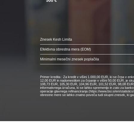
500 €
Znesek Kesh Limita
Efektivna obrestna mera (EOM)
Minimalni mesečni znesek poplačila
Primer kredita : Za kredit v višini 1.000,00 EUR, ki se črpa v e
12,00 EUR in nadomestilom za črpanje v višini 50,00 EUR, je s
108,73 EUR, 105,30 EUR, 104,96 EUR, 101,52 EUR, 98,08 EUR, 9
informativnega izračuna, ki se lahko spremenijo in zato za bank
operacije glavnega refinanciranja (https://www.bsi.si/en/statisti
obrestne mere se lahko znatno poveča tudi skupni znesek, ki ga 