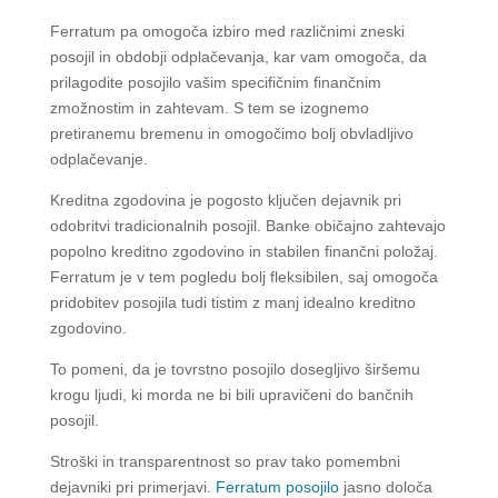
Ferratum pa omogoča izbiro med različnimi zneski
posojil in obdobji odplačevanja, kar vam omogoča, da
prilagodite posojilo vašim specifičnim finančnim
zmožnostim in zahtevam. S tem se izognemo
pretiranemu bremenu in omogočimo bolj obvladljivo
odplačevanje.
Kreditna zgodovina je pogosto ključen dejavnik pri
odobritvi tradicionalnih posojil. Banke običajno zahtevajo
popolno kreditno zgodovino in stabilen finančni položaj.
Ferratum je v tem pogledu bolj fleksibilen, saj omogoča
pridobitev posojila tudi tistim z manj idealno kreditno
zgodovino.
To pomeni, da je tovrstno posojilo dosegljivo širšemu
krogu ljudi, ki morda ne bi bili upravičeni do bančnih
posojil.
Stroški in transparentnost so prav tako pomembni
dejavniki pri primerjavi.
Ferratum posojilo
jasno določa