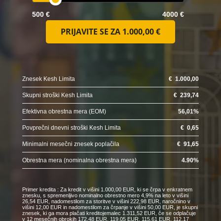
500 €
4000 €
PRIJAVITE SE ZA
1.000,00 €
Znesek Kesh Limita
€
1.000,00
Skupni stroški Kesh Limita
€
239,74
Efektivna obrestna mera (EOM)
56,01
%
Povprečni dnevni stroški Kesh Limita
€
0,65
Minimalni mesečni znesek poplačila
€
91,65
Obrestna mera (nominalna obrestna mera)
4.90
%
Primer kredita : Za kredit v višini 1.000,00 EUR, ki se črpa v enkratnem
znesku, s spremenljivo nominalno obrestno mero 4,9% na leto v višini
26,54 EUR, nadomestilom za storitve v višini 222,98 EUR, naročnino v
višini 12,00 EUR in nadomestilom za črpanje v višini 50,00 EUR, je skupni
znesek, ki ga mora plačati kreditojemalec 1.311,52 EUR, če se odplačuje
v 12 mesečnih obrokih 172,48 EUR, 119,05 EUR, 115,61 EUR, 112,17