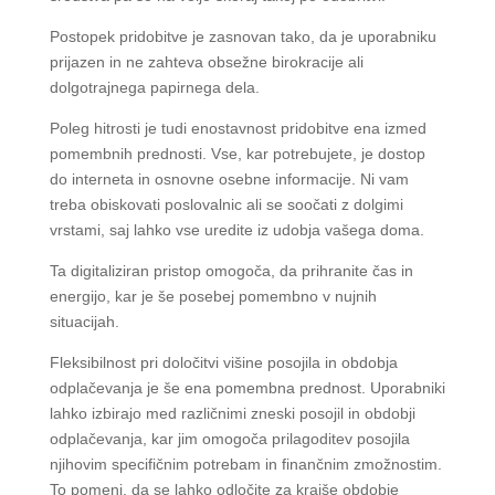
Postopek pridobitve je zasnovan tako, da je uporabniku
prijazen in ne zahteva obsežne birokracije ali
dolgotrajnega papirnega dela.
Poleg hitrosti je tudi enostavnost pridobitve ena izmed
pomembnih prednosti. Vse, kar potrebujete, je dostop
do interneta in osnovne osebne informacije. Ni vam
treba obiskovati poslovalnic ali se soočati z dolgimi
vrstami, saj lahko vse uredite iz udobja vašega doma.
Ta digitaliziran pristop omogoča, da prihranite čas in
energijo, kar je še posebej pomembno v nujnih
situacijah.
Fleksibilnost pri določitvi višine posojila in obdobja
odplačevanja je še ena pomembna prednost. Uporabniki
lahko izbirajo med različnimi zneski posojil in obdobji
odplačevanja, kar jim omogoča prilagoditev posojila
njihovim specifičnim potrebam in finančnim zmožnostim.
To pomeni, da se lahko odločite za krajše obdobje