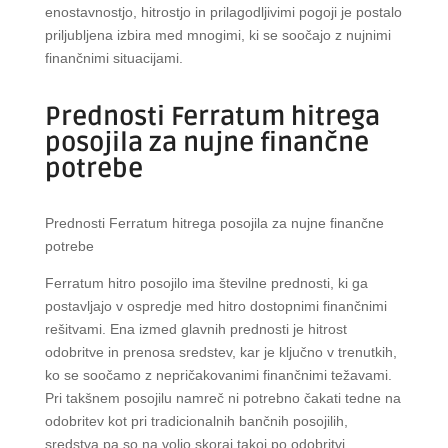
enostavnostjo, hitrostjo in prilagodljivimi pogoji je postalo
priljubljena izbira med mnogimi, ki se soočajo z nujnimi
finančnimi situacijami.
Prednosti Ferratum hitrega
posojila za nujne finančne
potrebe
Prednosti Ferratum hitrega posojila za nujne finančne
potrebe
Ferratum hitro posojilo ima številne prednosti, ki ga
postavljajo v ospredje med hitro dostopnimi finančnimi
rešitvami. Ena izmed glavnih prednosti je hitrost
odobritve in prenosa sredstev, kar je ključno v trenutkih,
ko se soočamo z nepričakovanimi finančnimi težavami.
Pri takšnem posojilu namreč ni potrebno čakati tedne na
odobritev kot pri tradicionalnih bančnih posojilih,
sredstva pa so na voljo skoraj takoj po odobritvi.