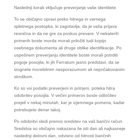
Naslednji korak vključuje preverjanje vaše identitete.
To se običajno opravi preko hitrega in varnega
spletnega postopka, ki zagotavlja, da je vaša prijava
resnična in da ne gre za poskus prevare. V nekaterih
primerih boste morda morali priložiti tudi kopijo
osebnega dokumenta ali druge oblike identifikacije. Po
uspešnem preverjanju identitete boste morali potrditi
pogoje posojila, ki jih Ferratum jasno predstavi, da se
izognete morebitnim nesporazumom ali nepričakovanim
stroškom.
Ko so vsi podatki preverjeni in potrjeni, poteka hitra
odobritev posojila. V večini primerov boste odločitev
prejeli v nekaj minutah, kar je izjemnega pomena, kadar
potrebujete denar takoj.
Po odobritvi sledi prenos sredstev na vaš bančni račun.
Sredstva so običajno nakazana še isti dan ali najkasneje
naslednji delovni dan, odvisno od hitrosti bančnih