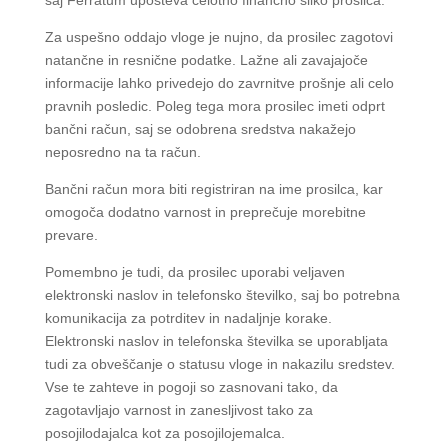
Za uspešno oddajo vloge je nujno, da prosilec zagotovi
natančne in resnične podatke. Lažne ali zavajajoče
informacije lahko privedejo do zavrnitve prošnje ali celo
pravnih posledic. Poleg tega mora prosilec imeti odprt
bančni račun, saj se odobrena sredstva nakažejo
neposredno na ta račun.
Bančni račun mora biti registriran na ime prosilca, kar
omogoča dodatno varnost in preprečuje morebitne
prevare.
Pomembno je tudi, da prosilec uporabi veljaven
elektronski naslov in telefonsko številko, saj bo potrebna
komunikacija za potrditev in nadaljnje korake.
Elektronski naslov in telefonska številka se uporabljata
tudi za obveščanje o statusu vloge in nakazilu sredstev.
Vse te zahteve in pogoji so zasnovani tako, da
zagotavljajo varnost in zanesljivost tako za
posojilodajalca kot za posojilojemalca.