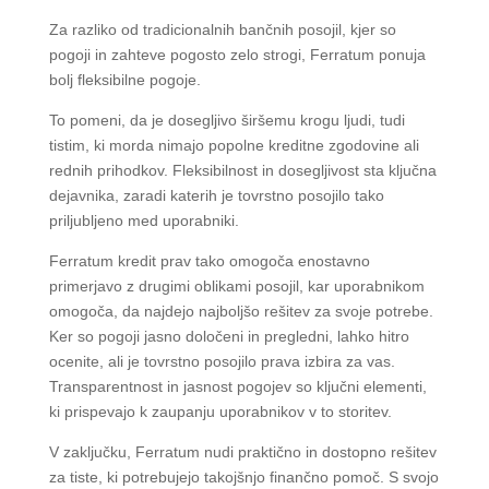
Za razliko od tradicionalnih bančnih posojil, kjer so
pogoji in zahteve pogosto zelo strogi, Ferratum ponuja
bolj fleksibilne pogoje.
To pomeni, da je dosegljivo širšemu krogu ljudi, tudi
tistim, ki morda nimajo popolne kreditne zgodovine ali
rednih prihodkov. Fleksibilnost in dosegljivost sta ključna
dejavnika, zaradi katerih je tovrstno posojilo tako
priljubljeno med uporabniki.
Ferratum kredit prav tako omogoča enostavno
primerjavo z drugimi oblikami posojil, kar uporabnikom
omogoča, da najdejo najboljšo rešitev za svoje potrebe.
Ker so pogoji jasno določeni in pregledni, lahko hitro
ocenite, ali je tovrstno posojilo prava izbira za vas.
Transparentnost in jasnost pogojev so ključni elementi,
ki prispevajo k zaupanju uporabnikov v to storitev.
V zaključku, Ferratum nudi praktično in dostopno rešitev
za tiste, ki potrebujejo takojšnjo finančno pomoč. S svojo