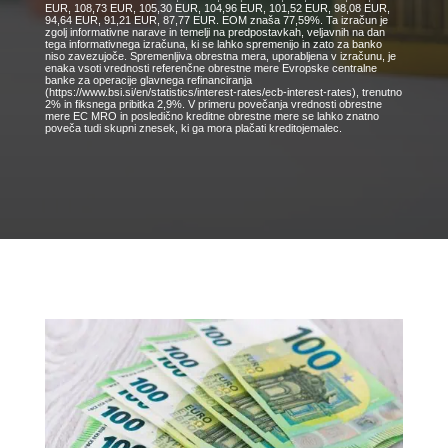
EUR, 108,73 EUR, 105,30 EUR, 104,96 EUR, 101,52 EUR, 98,08 EUR,
94,64 EUR, 91,21 EUR, 87,77 EUR. EOM znaša 77,59%. Ta izračun je
zgolj informativne narave in temelji na predpostavkah, veljavnih na dan
tega informativnega izračuna, ki se lahko spremenijo in zato za banko
niso zavezujoče. Spremenljiva obrestna mera, uporabljena v izračunu, je
enaka vsoti vrednosti referenčne obrestne mere Evropske centralne
banke za operacije glavnega refinanciranja
(https://www.bsi.si/en/statistics/interest-rates/ecb-interest-rates), trenutno
2% in fiksnega pribitka 2,9%. V primeru povečanja vrednosti obrestne
mere EC MRO in posledično kreditne obrestne mere se lahko znatno
poveča tudi skupni znesek, ki ga mora plačati kreditojemalec.