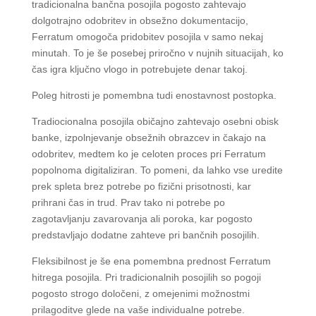
tradicionalna bančna posojila pogosto zahtevajo
dolgotrajno odobritev in obsežno dokumentacijo,
Ferratum omogoča pridobitev posojila v samo nekaj
minutah. To je še posebej priročno v nujnih situacijah, ko
čas igra ključno vlogo in potrebujete denar takoj.
Poleg hitrosti je pomembna tudi enostavnost postopka.
Tradiocionalna posojila običajno zahtevajo osebni obisk
banke, izpolnjevanje obsežnih obrazcev in čakajo na
odobritev, medtem ko je celoten proces pri Ferratum
popolnoma digitaliziran. To pomeni, da lahko vse uredite
prek spleta brez potrebe po fizični prisotnosti, kar
prihrani čas in trud. Prav tako ni potrebe po
zagotavljanju zavarovanja ali poroka, kar pogosto
predstavljajo dodatne zahteve pri bančnih posojilih.
Fleksibilnost je še ena pomembna prednost Ferratum
hitrega posojila. Pri tradicionalnih posojilih so pogoji
pogosto strogo določeni, z omejenimi možnostmi
prilagoditve glede na vaše individualne potrebe.