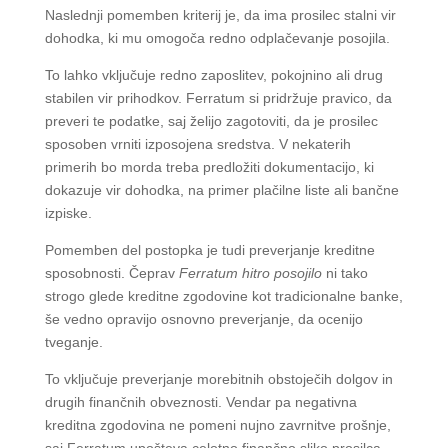
Naslednji pomemben kriterij je, da ima prosilec stalni vir
dohodka, ki mu omogoča redno odplačevanje posojila.
To lahko vključuje redno zaposlitev, pokojnino ali drug
stabilen vir prihodkov. Ferratum si pridržuje pravico, da
preveri te podatke, saj želijo zagotoviti, da je prosilec
sposoben vrniti izposojena sredstva. V nekaterih
primerih bo morda treba predložiti dokumentacijo, ki
dokazuje vir dohodka, na primer plačilne liste ali bančne
izpiske.
Pomemben del postopka je tudi preverjanje kreditne
sposobnosti. Čeprav
Ferratum hitro posojilo
ni tako
strogo glede kreditne zgodovine kot tradicionalne banke,
še vedno opravijo osnovno preverjanje, da ocenijo
tveganje.
To vključuje preverjanje morebitnih obstoječih dolgov in
drugih finančnih obveznosti. Vendar pa negativna
kreditna zgodovina ne pomeni nujno zavrnitve prošnje,
saj Ferratum upošteva celotno finančno sliko prosilca.