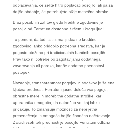
odplačevanja, če želite hitro poplačati posojilo, ali pa za
daljše obdobje, če potrebujete nižje mesečne obroke.
Brez posebnih zahtev glede kreditne zgodovine je
posojilo od Ferratum dostopno širšemu krogu ljudi.
To pomeni, da tudi tisti z manj idealno kreditno
zgodovino lahko pridobijo potrebna sredstva, kar je
pogosto oteženo pri tradicionalnih bančnih posojilih.
Prav tako ni potrebe po zagotavljanju dodatnega
zavarovanja ali poroka, kar še dodatno poenostavi
postopek.
Nazadnje, transparentnost pogojev in stroškov je še ena
ključna prednost. Ferratum jasno določa vse pogoje,
obrestne mere in morebitne dodatne stroške, kar
uporabniku omogoča, da natančno ve, kaj lahko
pričakuje. To zmanjšuje možnosti za neprijetna
presenečenja in omogoča boljše finančno načrtovanje.
Zaradi vseh teh prednosti je posojilo Ferratum odlična