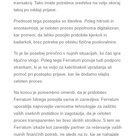
transakcij. Tako imate potrebna sredstva na voljo skoraj
takoj po oddaji prijave.
Prednosti tega postopka so številne. Poleg hitrosti in
enostavnosti, je celoten proces popolnoma digitaliziran,
kar pomeni, da lahko posojilo pridobite kjerkoli in
kadarkoli, brez potrebe po obisku fizične poslovalnice.
To je še posebej priročno v nujnih situacijah, ko čas igra
ključno vlogo. Poleg tega Ferratum ponuja tudi podporo
strankam, ki je na voljo za kakršnakoli vprašanja ali
pomoč pri postopku prijave, kar še dodatno olajša
celoten proces.
Na koncu je pomembno omeniti, da je pridobitev
Ferratum hitrega posojila varna in zanesljiva. Ferratum
uporablja najnovejše varnostne tehnologije za zaščito
vaših osebnih podatkov in zagotavlja, da je celoten
proces transparenten ter brez skritih stroškov. S tem se
Ferratum izkaže kot zanesljiv partner za reševanje vaših
nujnih finančnih potreb, ne glede na to, kje se nahajate