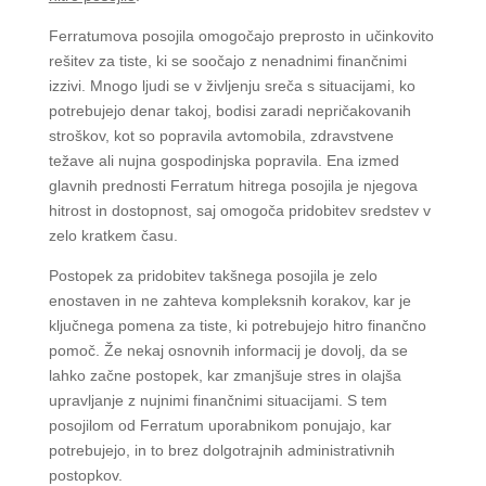
Ferratumova posojila omogočajo preprosto in učinkovito
rešitev za tiste, ki se soočajo z nenadnimi finančnimi
izzivi. Mnogo ljudi se v življenju sreča s situacijami, ko
potrebujejo denar takoj, bodisi zaradi nepričakovanih
stroškov, kot so popravila avtomobila, zdravstvene
težave ali nujna gospodinjska popravila. Ena izmed
glavnih prednosti Ferratum hitrega posojila je njegova
hitrost in dostopnost, saj omogoča pridobitev sredstev v
zelo kratkem času.
Postopek za pridobitev takšnega posojila je zelo
enostaven in ne zahteva kompleksnih korakov, kar je
ključnega pomena za tiste, ki potrebujejo hitro finančno
pomoč. Že nekaj osnovnih informacij je dovolj, da se
lahko začne postopek, kar zmanjšuje stres in olajša
upravljanje z nujnimi finančnimi situacijami. S tem
posojilom od Ferratum uporabnikom ponujajo, kar
potrebujejo, in to brez dolgotrajnih administrativnih
postopkov.