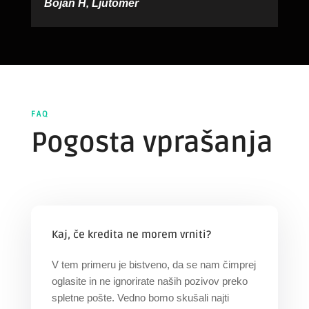
Bojan H, Ljutomer
FAQ
Pogosta vprašanja
Kaj, če kredita ne morem vrniti?
V tem primeru je bistveno, da se nam čimprej
oglasite in ne ignorirate naših pozivov preko
spletne pošte. Vedno bomo skušali najti