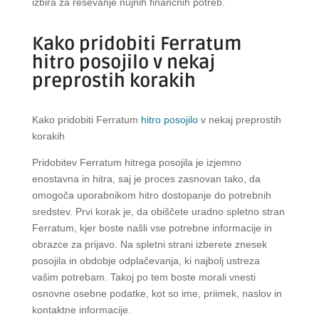
izbira za reševanje nujnih finančnih potreb.
Kako pridobiti Ferratum
hitro posojilo v nekaj
preprostih korakih
Kako pridobiti Ferratum
hitro posojilo
v nekaj preprostih
korakih
Pridobitev Ferratum hitrega posojila je izjemno
enostavna in hitra, saj je proces zasnovan tako, da
omogoča uporabnikom hitro dostopanje do potrebnih
sredstev. Prvi korak je, da obiščete uradno spletno stran
Ferratum, kjer boste našli vse potrebne informacije in
obrazce za prijavo. Na spletni strani izberete znesek
posojila in obdobje odplačevanja, ki najbolj ustreza
vašim potrebam. Takoj po tem boste morali vnesti
osnovne osebne podatke, kot so ime, priimek, naslov in
kontaktne informacije.