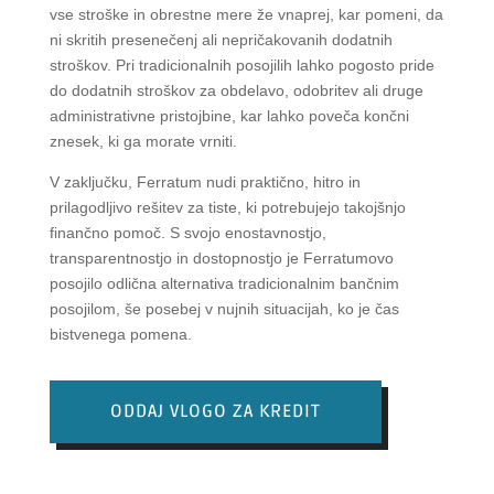
vse stroške in obrestne mere že vnaprej, kar pomeni, da
ni skritih presenečenj ali nepričakovanih dodatnih
stroškov. Pri tradicionalnih posojilih lahko pogosto pride
do dodatnih stroškov za obdelavo, odobritev ali druge
administrativne pristojbine, kar lahko poveča končni
znesek, ki ga morate vrniti.
V zaključku, Ferratum nudi praktično, hitro in
prilagodljivo rešitev za tiste, ki potrebujejo takojšnjo
finančno pomoč. S svojo enostavnostjo,
transparentnostjo in dostopnostjo je Ferratumovo
posojilo odlična alternativa tradicionalnim bančnim
posojilom, še posebej v nujnih situacijah, ko je čas
bistvenega pomena.
ODDAJ VLOGO ZA KREDIT