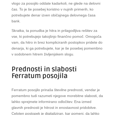
vlogo za posojilo oddate kadarkoli, ne glede na delovni
čas. To je še posebej koristno v nujnih primerih, ko
potrebujete denar izven običajnega delovnega časa
bank.
Skratka, ta ponudba je hitra in prilagodljiva rešitev za
vse, ki potrebujejo takojšnjo finančno pomoč. Omogoča
vam, da hitro in brez kompliciranih postopkov pridete do
denarja, ki ga potrebujete, kar je še posebej pomembno
v sodobnem hitrem življenjskem slogu.
Prednosti in slabosti
Ferratum posojila
Ferratum posojilo prinaša številne prednosti, vendar je
pomembno tudi razumeti njegove morebitne slabosti, da
lahko sprejmete informirano odločitev. Ena izmed
glavnih prednosti je hitrost in enostavnost pridobitve.
Celoten postopek je digitaliziran, kar pomeni, da lahko