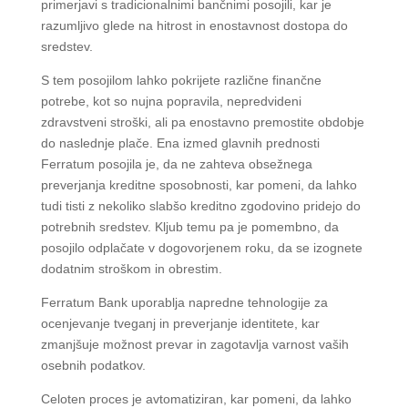
primerjavi s tradicionalnimi bančnimi posojili, kar je
razumljivo glede na hitrost in enostavnost dostopa do
sredstev.
S tem posojilom lahko pokrijete različne finančne
potrebe, kot so nujna popravila, nepredvideni
zdravstveni stroški, ali pa enostavno premostite obdobje
do naslednje plače. Ena izmed glavnih prednosti
Ferratum posojila je, da ne zahteva obsežnega
preverjanja kreditne sposobnosti, kar pomeni, da lahko
tudi tisti z nekoliko slabšo kreditno zgodovino pridejo do
potrebnih sredstev. Kljub temu pa je pomembno, da
posojilo odplačate v dogovorjenem roku, da se izognete
dodatnim stroškom in obrestim.
Ferratum Bank uporablja napredne tehnologije za
ocenjevanje tveganj in preverjanje identitete, kar
zmanjšuje možnost prevar in zagotavlja varnost vaših
osebnih podatkov.
Celoten proces je avtomatiziran, kar pomeni, da lahko