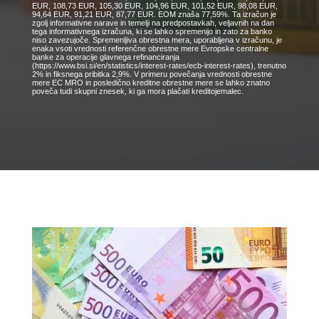
EUR, 108,73 EUR, 105,30 EUR, 104,96 EUR, 101,52 EUR, 98,08 EUR,
94,64 EUR, 91,21 EUR, 87,77 EUR. EOM znaša 77,59%. Ta izračun je
zgolj informativne narave in temelji na predpostavkah, veljavnih na dan
tega informativnega izračuna, ki se lahko spremenijo in zato za banko
niso zavezujoče. Spremenljiva obrestna mera, uporabljena v izračunu, je
enaka vsoti vrednosti referenčne obrestne mere Evropske centralne
banke za operacije glavnega refinanciranja
(https://www.bsi.si/en/statistics/interest-rates/ecb-interest-rates), trenutno
2% in fiksnega pribitka 2,9%. V primeru povečanja vrednosti obrestne
mere EC MRO in posledično kreditne obrestne mere se lahko znatno
poveča tudi skupni znesek, ki ga mora plačati kreditojemalec.