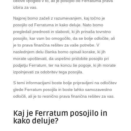
celovit vpogled v to, ali je posojilo od Ferratuma prava
izbira za vas.
Najprej bomo začeli z razumevanjem, kaj točno je
posojilo od Ferratuma in kako deluje. Nato bomo
pregledali prednosti in slabosti, ki jih prinaša tovrstno
posojilo, kar vam bo omogočilo, da se bolje odločite, ali
je to prava finančna rešitev za vaše potrebe. V
naslednjem delu članka bomo opisali korake, ki jih
morate upoštevati, da uspešno pridobite posojilo pri
podjetju Ferratum, ter na koncu še pogoje, ki jih morate
izpolnjevati za odobritev tega posojila.
S temi informacijami boste bolje pripravljeni na odločitev
glede Ferratum posojila in boste lahko samozavestno
odločili, ali je to resnično prava finančna rešitev za vas.
Kaj je Ferratum posojilo in
kako deluje?