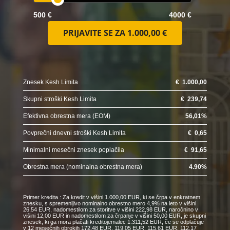
500 €
4000 €
PRIJAVITE SE ZA
1.000,00 €
Znesek Kesh Limita
€
1.000,00
Skupni stroški Kesh Limita
€
239,74
Efektivna obrestna mera (EOM)
56,01
%
Povprečni dnevni stroški Kesh Limita
€
0,65
Minimalni mesečni znesek poplačila
€
91,65
Obrestna mera (nominalna obrestna mera)
4.90
%
Primer kredita : Za kredit v višini 1.000,00 EUR, ki se črpa v enkratnem
znesku, s spremenljivo nominalno obrestno mero 4,9% na leto v višini
26,54 EUR, nadomestilom za storitve v višini 222,98 EUR, naročnino v
višini 12,00 EUR in nadomestilom za črpanje v višini 50,00 EUR, je skupni
znesek, ki ga mora plačati kreditojemalec 1.311,52 EUR, če se odplačuje
v 12 mesečnih obrokih 172,48 EUR, 119,05 EUR, 115,61 EUR, 112,17