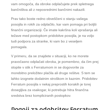
vam omogoča, da obroke odplačujete prek spletnega
bančništva ali z neposrednimi bančnimi nakazili.
Prav tako boste redno obveščeni o stanju vašega
posojila in rokih za odplačilo, kar vam pomaga pri boljši
finančni organizaciji. Če imate kakršna koli vprašanja ali
težave med postopkom pridobitve posojila, je na voljo
tudi podpora za stranke, ki vam bo z veseljem
pomagala.
V primeru, da se znajdete v situaciji, ko ne morete
pravočasno odplačati obroka, je pomembno, da čim prej
stopite v stik s Ferratumom in se dogovorite za
morebitno preložitev plačila ali druge rešitve. S tem se
lahko izognete dodatnim stroškom in kaznim. Pridobitev
Ferratum posojila v nekaj preprostih korakih je torej
dosegljiva za vsakogar, ki potrebuje hitra finančna
sredstva brez kompliciranih postopkov.
Pogoji za odobritev Ferratum