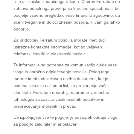
liste ali izpiske iz bančnega računa. Čeprav Ferratum ne
zahteva popolnega preverjanja kreditne sposobnosti, bo
podjetje vseeno pregledalo vašo finančno zgodovino, da
oceni tveganje in določi znesek posojila, ki vam ga lahko
odobrijo.
Za pridobitev Ferratum posojila morate imeti tudi
ustrezne kontaktne informacije, kot so veljaven
telefonski številki in elektronski naslov.
Te informacije so potrebne za komunikacijo glede vaše
vloge in obročno odplačevanje posojila. Poleg tega
morate imeti tudi veljaven osebni dokument, kot je
osebna izkaznica ali potni list, za preverjanje vaše
identitete. Ferratum uporablja napredne varnostne
tehnologije za zaščito vaših osebnih podatkov in
preprečevanje morebitnih prevar.
Če izpolnjujete vse te pogoje, je postopek oddaje vloge
za posojilo zelo hiter in enostaven.