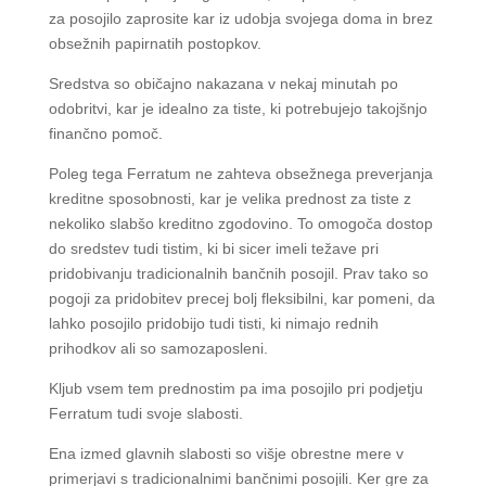
za posojilo zaprosite kar iz udobja svojega doma in brez
obsežnih papirnatih postopkov.
Sredstva so običajno nakazana v nekaj minutah po
odobritvi, kar je idealno za tiste, ki potrebujejo takojšnjo
finančno pomoč.
Poleg tega Ferratum ne zahteva obsežnega preverjanja
kreditne sposobnosti, kar je velika prednost za tiste z
nekoliko slabšo kreditno zgodovino. To omogoča dostop
do sredstev tudi tistim, ki bi sicer imeli težave pri
pridobivanju tradicionalnih bančnih posojil. Prav tako so
pogoji za pridobitev precej bolj fleksibilni, kar pomeni, da
lahko posojilo pridobijo tudi tisti, ki nimajo rednih
prihodkov ali so samozaposleni.
Kljub vsem tem prednostim pa ima posojilo pri podjetju
Ferratum tudi svoje slabosti.
Ena izmed glavnih slabosti so višje obrestne mere v
primerjavi s tradicionalnimi bančnimi posojili. Ker gre za