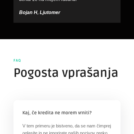
Bojan H, Ljutomer
FAQ
Pogosta vprašanja
Kaj, če kredita ne morem vrniti?
V tem primeru je bistveno, da se nam čimprej
oglasite in ne ignorirate naših pozivov preko