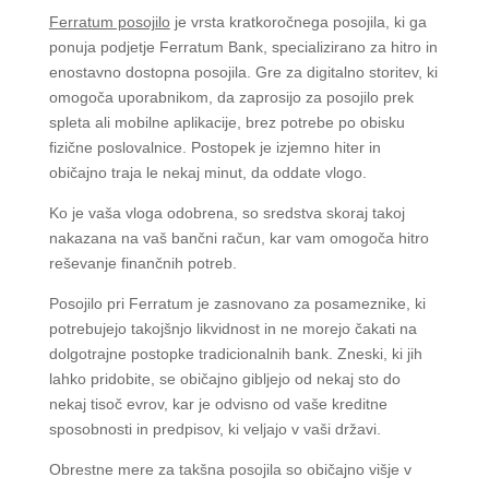
Ferratum posojilo
je vrsta kratkoročnega posojila, ki ga
ponuja podjetje Ferratum Bank, specializirano za hitro in
enostavno dostopna posojila. Gre za digitalno storitev, ki
omogoča uporabnikom, da zaprosijo za posojilo prek
spleta ali mobilne aplikacije, brez potrebe po obisku
fizične poslovalnice. Postopek je izjemno hiter in
običajno traja le nekaj minut, da oddate vlogo.
Ko je vaša vloga odobrena, so sredstva skoraj takoj
nakazana na vaš bančni račun, kar vam omogoča hitro
reševanje finančnih potreb.
Posojilo pri Ferratum je zasnovano za posameznike, ki
potrebujejo takojšnjo likvidnost in ne morejo čakati na
dolgotrajne postopke tradicionalnih bank. Zneski, ki jih
lahko pridobite, se običajno gibljejo od nekaj sto do
nekaj tisoč evrov, kar je odvisno od vaše kreditne
sposobnosti in predpisov, ki veljajo v vaši državi.
Obrestne mere za takšna posojila so običajno višje v