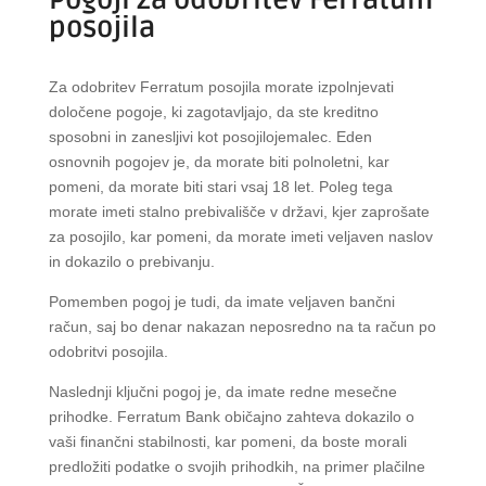
posojila
Za odobritev Ferratum posojila morate izpolnjevati
določene pogoje, ki zagotavljajo, da ste kreditno
sposobni in zanesljivi kot posojilojemalec. Eden
osnovnih pogojev je, da morate biti polnoletni, kar
pomeni, da morate biti stari vsaj 18 let. Poleg tega
morate imeti stalno prebivališče v državi, kjer zaprošate
za posojilo, kar pomeni, da morate imeti veljaven naslov
in dokazilo o prebivanju.
Pomemben pogoj je tudi, da imate veljaven bančni
račun, saj bo denar nakazan neposredno na ta račun po
odobritvi posojila.
Naslednji ključni pogoj je, da imate redne mesečne
prihodke. Ferratum Bank običajno zahteva dokazilo o
vaši finančni stabilnosti, kar pomeni, da boste morali
predložiti podatke o svojih prihodkih, na primer plačilne