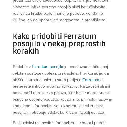
pretehtate svojo sposobnost odplačila. Kljub nekaterim
slabostim lahko tovrstno posojilo služi kot učinkovita
rešitev za kratkoročne finančne potrebe, vendar je
ključno, da ga uporabljate odgovorno in premišljeno.
Kako pridobiti Ferratum
posojilo v nekaj preprostih
korakih
Pridobitev
Ferratum posojila
je enostavna in hitra, saj
celoten postopek poteka prek spleta. Prvi korak je, da
obiščete uradno spletno stran podjetja
Ferratum
ali
prenesete njihovo mobilno aplikacijo. Na začetni strani
boste našli obrazec za prijavo, kjer boste morali vnesti
osnovne osebne podatke, kot so ime, priimek, naslov in
kontaktne informacije. Nato izberete želeni znesek
posojila in obdobje odplačila, ki vam najbolj ustreza.
Po izpolnitvi osnovnih informacij boste morali potrditi