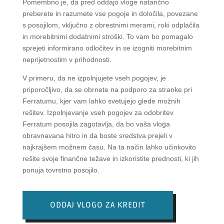
Pomembno je, da pred oddajo vloge natančno
preberete in razumete vse pogoje in določila, povezane
s posojilom, vključno z obrestnimi merami, roki odplačila
in morebitnimi dodatnimi stroški. To vam bo pomagalo
sprejeti informirano odločitev in se izogniti morebitnim
neprijetnostim v prihodnosti.
V primeru, da ne izpolnjujete vseh pogojev, je
priporočljivo, da se obrnete na podporo za stranke pri
Ferratumu, kjer vam lahko svetujejo glede možnih
rešitev. Izpolnjevanje vseh pogojev za odobritev
Ferratum posojila zagotavlja, da bo vaša vloga
obravnavana hitro in da boste sredstva prejeli v
najkrajšem možnem času. Na ta način lahko učinkovito
rešite svoje finančne težave in izkoristite prednosti, ki jih
ponuja tovrstno posojilo.
ODDAJ VLOGO ZA KREDIT