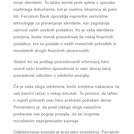
svojo identiteto. To lahko storite prek spleta z uporabo
osebnega dokumenta, kot je osebna izkaznica ali potni
list. Ferratum Bank uporablja napredne varnostne
tehnologije za preverjanje identitete, kar zagotavlja
varnost vaših osebnih podatkov. Ko je vaša identiteta
potrjena, boste morali posredovati še nekaj finančnih
podatkov, kot so podatki o vaših mesečnih prihodkih in
morebitnih drugih finančnih obveznostih.
Sistem bo na podlagi posredovanih informacij hitro
ocenil vašo kreditno sposobnost in vam skoraj takoj
posredoval odločitev o odobritvi posojila.
Če je vaša vloga odobrena, bodo sredstva nakazana na
vaš bančni račun v nekaj minutah. To pomeni, da lahko
v nujnih primerih zelo hitro pridobite potreben denar.
Pomembno je, da pred oddajo vloge natančno
preberete vse pogoje posojila, da se izognete
morebitnim neprijetnostim kasneje.
Odplačevanje posojila je prav tako enostavno. Ferratum