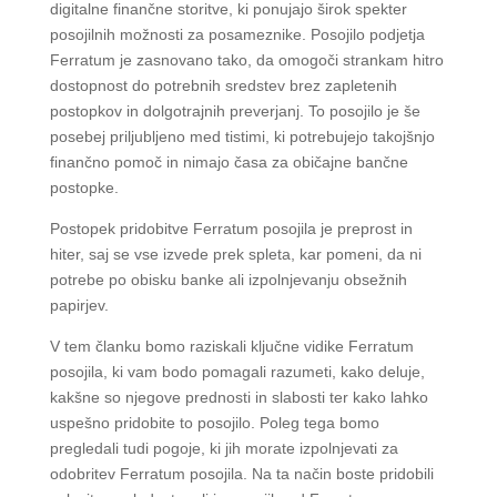
digitalne finančne storitve, ki ponujajo širok spekter
posojilnih možnosti za posameznike. Posojilo podjetja
Ferratum je zasnovano tako, da omogoči strankam hitro
dostopnost do potrebnih sredstev brez zapletenih
postopkov in dolgotrajnih preverjanj. To posojilo je še
posebej priljubljeno med tistimi, ki potrebujejo takojšnjo
finančno pomoč in nimajo časa za običajne bančne
postopke.
Postopek pridobitve Ferratum posojila je preprost in
hiter, saj se vse izvede prek spleta, kar pomeni, da ni
potrebe po obisku banke ali izpolnjevanju obsežnih
papirjev.
V tem članku bomo raziskali ključne vidike Ferratum
posojila, ki vam bodo pomagali razumeti, kako deluje,
kakšne so njegove prednosti in slabosti ter kako lahko
uspešno pridobite to posojilo. Poleg tega bomo
pregledali tudi pogoje, ki jih morate izpolnjevati za
odobritev Ferratum posojila. Na ta način boste pridobili