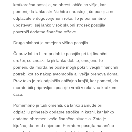
kratkoročna posojila, so obresti običajno višje, kar
pomeni, da lahko stroški hitro narastejo, če posojila ne
odplačate v dogovorjenem roku. To je pomembno
upoštevati, saj lahko visok skupni strošek posojila
povzroči dodatne finančne težave.
Druga slabost je omejena višina posojila.
Čeprav lahko hitro pridobite posojilo pri tej finančni
družbi, so zneski, ki jih lahko dobite, omejeni. To
pomeni, da morda ne boste mogli pokriti večjih finančnih
potreb, kot so nakup avtomobila ali večja prenova doma.
Prav tako je rok odplačila običajno krajši, kar pomeni, da
morate biti pripravljeni posojilo vrniti v relativno kratkem
času.
Pomembno je tudi omeniti, da lahko zamude pri
odplačilu prinesejo dodatne stroške in kazni, kar lahko
dodatno obremeni vašo finančno situacijo. Zato je
ključno, da pred najemom Ferratum posojila natančno