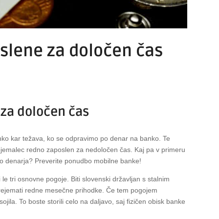
poslene za določen čas
e za določen čas
hko kar težava, ko se odpravimo po denar na banko. Te
ojemalec redno zaposlen za nedoločen čas. Kaj pa v primeru
 do denarja? Preverite ponudbo mobilne banke!
e tri osnovne pogoje. Biti slovenski državljan s stalnim
 prejemati redne mesečne prihodke. Če tem pogojem
ojila. To boste storili celo na daljavo, saj fizičen obisk banke