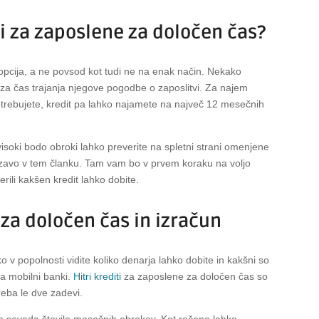
iti za zaposlene za določen čas?
opcija, a ne povsod kot tudi ne na enak način. Nekako
ki za čas trajanja njegove pogodbe o zaposlitvi. Za najem
 potrebujete, kredit pa lahko najamete na največ 12 mesečnih
visoki bodo obroki lahko preverite na spletni strani omenjene
ezavo v tem članku. Tam vam bo v prvem koraku na voljo
rili kakšen kredit lahko dobite.
 za določen čas in izračun
ko v popolnosti vidite koliko denarja lahko dobite in kakšni so
na mobilni banki.
Hitri krediti
za zaposlene za določen čas so
treba le dve zadevi.
 pa seveda število mesečnih obrokov. Kot rečeno lahko