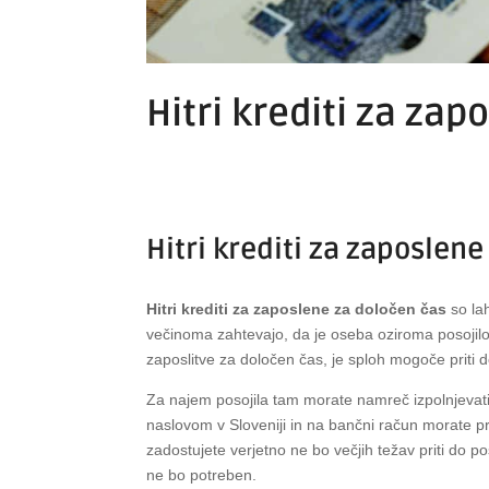
Hitri krediti za za
Hitri krediti za zaposlen
Hitri krediti za zaposlene za določen čas
so la
večinoma zahtevajo, da je oseba oziroma posojil
zaposlitve za določen čas, je sploh mogoče priti
Za najem posojila tam morate namreč izpolnjevati l
naslovom v Sloveniji in na bančni račun morate
zadostujete verjetno ne bo večjih težav priti do pos
ne bo potreben.