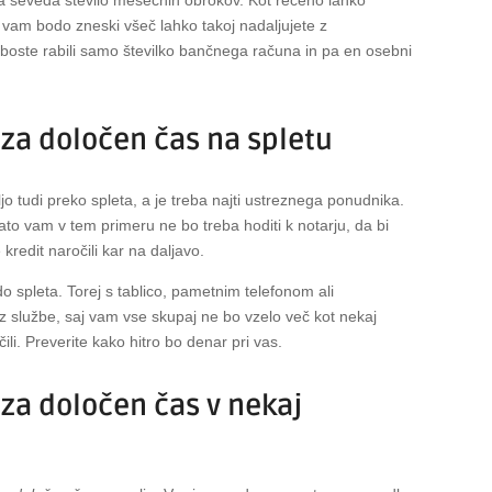
n vam bodo zneski všeč lahko takoj nadaljujete z
boste rabili samo številko bančnega računa in pa en osebni
e za določen čas na spletu
jo tudi preko spleta, a je treba najti ustreznega ponudnika.
ato vam v tem primeru ne bo treba hoditi k notarju, da bi
redit naročili kar na daljavo.
spleta. Torej s tablico, pametnim telefonom ali
 iz službe, saj vam vse skupaj ne bo vzelo več kot nekaj
li. Preverite kako hitro bo denar pri vas.
 za določen čas v nekaj