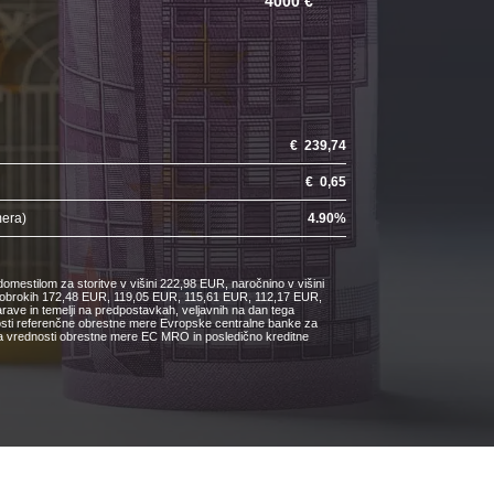
4000 €
€
239,74
€
0,65
mera)
4.90
%
omestilom za storitve v višini 222,98 EUR, naročnino v višini
ih obrokih 172,48 EUR, 119,05 EUR, 115,61 EUR, 112,17 EUR,
e in temelji na predpostavkah, veljavnih na dan tega
nosti referenčne obrestne mere Evropske centralne banke za
čanja vrednosti obrestne mere EC MRO in posledično kreditne