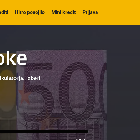
editi
Hitro posojilo
Mini kredit
Prijava
roke
kulatorja. Izberi