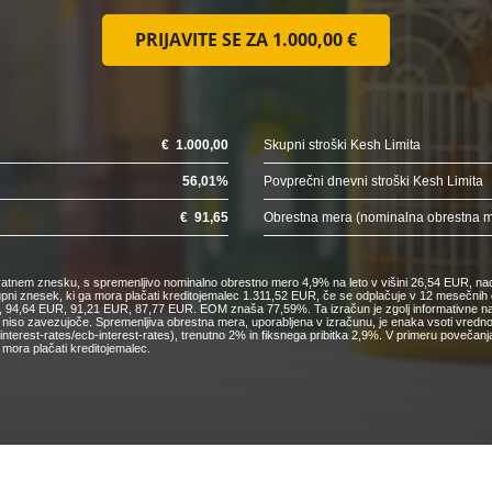
PRIJAVITE SE ZA
1.000,00 €
€
1.000,00
Skupni stroški Kesh Limita
56,01
%
Povprečni dnevni stroški Kesh Limita
€
91,65
Obrestna mera (nominalna obrestna 
nkratnem znesku, s spremenljivo nominalno obrestno mero 4,9% na leto v višini 26,54 EUR, nad
kupni znesek, ki ga mora plačati kreditojemalec 1.311,52 EUR, če se odplačuje v 12 mesečn
4,64 EUR, 91,21 EUR, 87,77 EUR. EOM znaša 77,59%. Ta izračun je zgolj informativne narav
o niso zavezujoče. Spremenljiva obrestna mera, uporabljena v izračunu, je enaka vsoti vred
cs/interest-rates/ecb-interest-rates), trenutno 2% in fiksnega pribitka 2,9%. V primeru pove
mora plačati kreditojemalec.