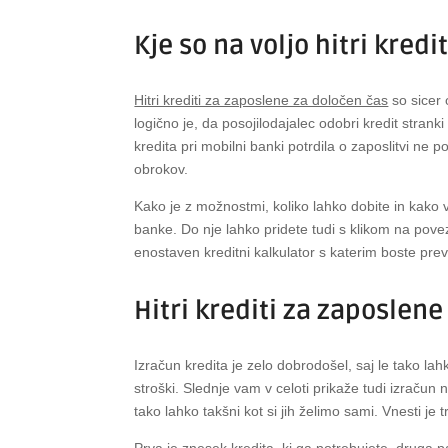
Kje so na voljo hitri kred
Hitri krediti za zaposlene za določen čas
so sicer 
logično je, da posojilodajalec odobri kredit stran
kredita pri mobilni banki potrdila o zaposlitvi ne
obrokov.
Kako je z možnostmi, koliko lahko dobite in kako 
banke. Do nje lahko pridete tudi s klikom na pov
enostaven kreditni kalkulator s katerim boste preve
Hitri krediti za zaposlene
Izračun kredita je zelo dobrodošel, saj le tako lah
stroški. Slednje vam v celoti prikaže tudi izračun 
tako lahko takšni kot si jih želimo sami. Vnesti je 
Prva je znesek kredita, ki ga potrebujete, druga