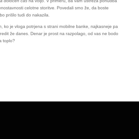
 za določen čas
na voljo. V primeru, da vam ustreza ponudba
nostavnosti celotne storitve. Povedali smo že, da boste
bo prišlo tudi do nakazila.
 ko je vloga potrjena s strani mobilne banke, najkasneje pa
ri kredit že danes. Denar je prost na razpolago, od vas ne bodo
a toplo?