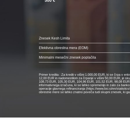
500 €
Znesek Kesh Limita
Efektivna obrestna mera (EOM)
Minimalni mesečni znesek poplačila
Primer kredita : Za kredit v višini 1.000,00 EUR, ki se črpa v e
12,00 EUR in nadomestilom za črpanje v višini 50,00 EUR, je s
108,73 EUR, 105,30 EUR, 104,96 EUR, 101,52 EUR, 98,08 EUR, 9
informativnega izračuna, ki se lahko spremenijo in zato za bank
operacije glavnega refinanciranja (https://www.bsi.si/en/statisti
obrestne mere se lahko znatno poveča tudi skupni znesek, ki ga 