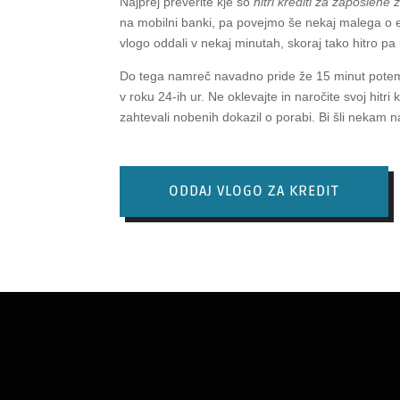
Najprej preverite kje so
hitri krediti za zaposlene
na mobilni banki, pa povejmo še nekaj malega o e
vlogo oddali v nekaj minutah, skoraj tako hitro pa 
Do tega namreč navadno pride že 15 minut potem,
v roku 24-ih ur. Ne oklevajte in naročite svoj hit
zahtevali nobenih dokazil o porabi. Bi šli nekam n
ODDAJ VLOGO ZA KREDIT