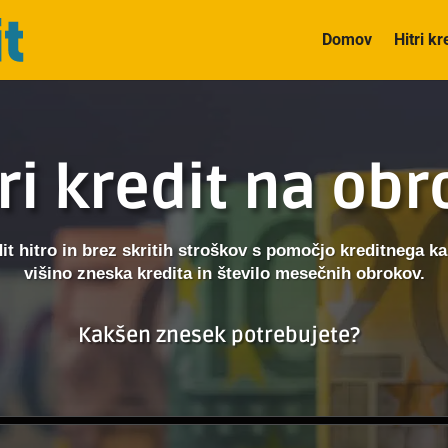
Domov
Hitri kr
ri kredit na ob
dit hitro in brez skritih stroškov s pomočjo kreditnega kal
višino zneska kredita in število mesečnih obrokov.
Kakšen znesek potrebujete?