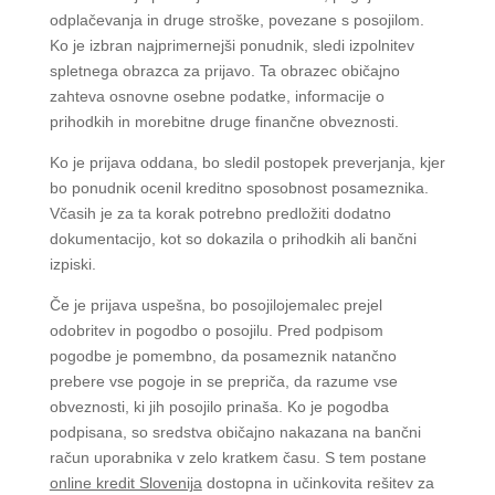
odplačevanja in druge stroške, povezane s posojilom.
Ko je izbran najprimernejši ponudnik, sledi izpolnitev
spletnega obrazca za prijavo. Ta obrazec običajno
zahteva osnovne osebne podatke, informacije o
prihodkih in morebitne druge finančne obveznosti.
Ko je prijava oddana, bo sledil postopek preverjanja, kjer
bo ponudnik ocenil kreditno sposobnost posameznika.
Včasih je za ta korak potrebno predložiti dodatno
dokumentacijo, kot so dokazila o prihodkih ali bančni
izpiski.
Če je prijava uspešna, bo posojilojemalec prejel
odobritev in pogodbo o posojilu. Pred podpisom
pogodbe je pomembno, da posameznik natančno
prebere vse pogoje in se prepriča, da razume vse
obveznosti, ki jih posojilo prinaša. Ko je pogodba
podpisana, so sredstva običajno nakazana na bančni
račun uporabnika v zelo kratkem času. S tem postane
online kredit Slovenija
dostopna in učinkovita rešitev za