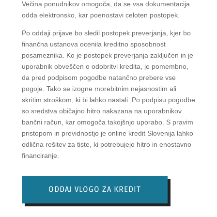
Večina ponudnikov omogoča, da se vsa dokumentacija
odda elektronsko, kar poenostavi celoten postopek.
Po oddaji prijave bo sledil postopek preverjanja, kjer bo
finančna ustanova ocenila kreditno sposobnost
posameznika. Ko je postopek preverjanja zaključen in je
uporabnik obveščen o odobritvi kredita, je pomembno,
da pred podpisom pogodbe natančno prebere vse
pogoje. Tako se izogne morebitnim nejasnostim ali
skritim stroškom, ki bi lahko nastali. Po podpisu pogodbe
so sredstva običajno hitro nakazana na uporabnikov
bančni račun, kar omogoča takojšnjo uporabo. S pravim
pristopom in previdnostjo je online kredit Slovenija lahko
odlična rešitev za tiste, ki potrebujejo hitro in enostavno
financiranje.
ODDAJ VLOGO ZA KREDIT