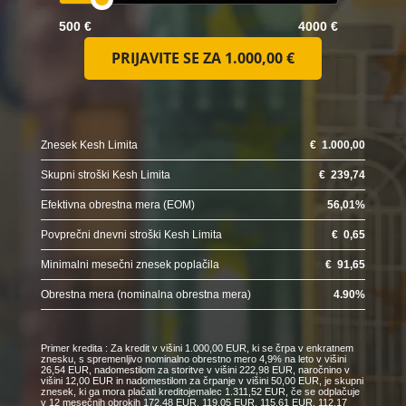
500 €
4000 €
PRIJAVITE SE ZA
1.000,00 €
Znesek Kesh Limita
€
1.000,00
Skupni stroški Kesh Limita
€
239,74
Efektivna obrestna mera (EOM)
56,01
%
Povprečni dnevni stroški Kesh Limita
€
0,65
Minimalni mesečni znesek poplačila
€
91,65
Obrestna mera (nominalna obrestna mera)
4.90
%
Primer kredita : Za kredit v višini 1.000,00 EUR, ki se črpa v enkratnem
znesku, s spremenljivo nominalno obrestno mero 4,9% na leto v višini
26,54 EUR, nadomestilom za storitve v višini 222,98 EUR, naročnino v
višini 12,00 EUR in nadomestilom za črpanje v višini 50,00 EUR, je skupni
znesek, ki ga mora plačati kreditojemalec 1.311,52 EUR, če se odplačuje
v 12 mesečnih obrokih 172,48 EUR, 119,05 EUR, 115,61 EUR, 112,17