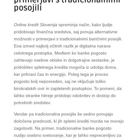
posojili
Online kredit Slovenija
spreminja način, kako ljudje
pridobivajo finančna sredstva, saj ponuja alternativne
možnosti v primerjavi s tradicionalnimi bančnimi posojili.
Ena izmed najbolj očitnih razlik je digitalna narava
celotnega postopka. Medtem ko banke pogosto
zahtevajo osebne obiske in dolgotrajne sestanke, je
pridobitev spletnega kredita mogoča iz udobja doma,
kar prihrani čas in energijo. Poleg tega je proces
pogosto bolj neposreden, saj ne vključuje toliko
birokratskih ovir in zapletenih postopkov. To pomeni, da
lahko stranke hitreje pridobijo odobritev in dostop do
potrebnih sredstev.
Vendar pa tradicionalna posojila še vedno ponujajo
določene prednosti, ki jih spletni krediti morda ne morejo
zagotoviti. Na primer, tradicionalne banke pogosto
nudijo osebno svetovanje, kar je lahko neprecenljivo za