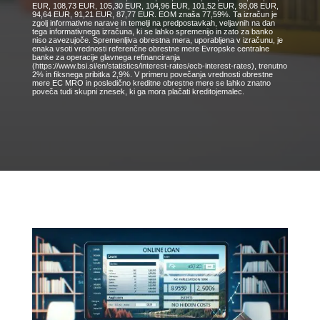
EUR, 108,73 EUR, 105,30 EUR, 104,96 EUR, 101,52 EUR, 98,08 EUR,
94,64 EUR, 91,21 EUR, 87,77 EUR. EOM znaša 77,59%. Ta izračun je
zgolj informativne narave in temelji na predpostavkah, veljavnih na dan
tega informativnega izračuna, ki se lahko spremenijo in zato za banko
niso zavezujoče. Spremenljiva obrestna mera, uporabljena v izračunu, je
enaka vsoti vrednosti referenčne obrestne mere Evropske centralne
banke za operacije glavnega refinanciranja
(https://www.bsi.si/en/statistics/interest-rates/ecb-interest-rates), trenutno
2% in fiksnega pribitka 2,9%. V primeru povečanja vrednosti obrestne
mere EC MRO in posledično kreditne obrestne mere se lahko znatno
poveča tudi skupni znesek, ki ga mora plačati kreditojemalec.