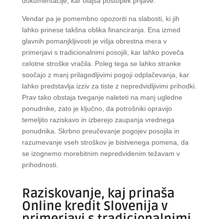
dokumentacije, kar olajša postopek prijave.
Vendar pa je pomembno opozoriti na slabosti, ki jih
lahko prinese takšna oblika financiranja. Ena izmed
glavnih pomanjkljivosti je višja obrestna mera v
primerjavi s tradicionalnimi posojili, kar lahko poveča
celotne stroške vračila. Poleg tega se lahko stranke
soočajo z manj prilagodljivimi pogoji odplačevanja, kar
lahko predstavlja izziv za tiste z nepredvidljivimi prihodki.
Prav tako obstaja tveganje naleteti na manj ugledne
ponudnike, zato je ključno, da potrošniki opravijo
temeljito raziskavo in izberejo zaupanja vrednega
ponudnika. Skrbno preučevanje pogojev posojila in
razumevanje vseh stroškov je bistvenega pomena, da
se izognemo morebitnim nepredvidenim težavam v
prihodnosti.
Raziskovanje, kaj prinaša
Online kredit Slovenija v
primerjavi s tradicionalnimi