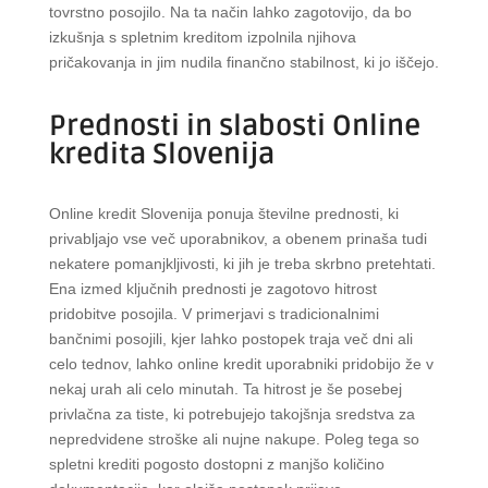
tovrstno posojilo. Na ta način lahko zagotovijo, da bo
izkušnja s spletnim kreditom izpolnila njihova
pričakovanja in jim nudila finančno stabilnost, ki jo iščejo.
Prednosti in slabosti Online
kredita Slovenija
Online kredit Slovenija ponuja številne prednosti, ki
privabljajo vse več uporabnikov, a obenem prinaša tudi
nekatere pomanjkljivosti, ki jih je treba skrbno pretehtati.
Ena izmed ključnih prednosti je zagotovo hitrost
pridobitve posojila. V primerjavi s tradicionalnimi
bančnimi posojili, kjer lahko postopek traja več dni ali
celo tednov, lahko online kredit uporabniki pridobijo že v
nekaj urah ali celo minutah. Ta hitrost je še posebej
privlačna za tiste, ki potrebujejo takojšnja sredstva za
nepredvidene stroške ali nujne nakupe. Poleg tega so
spletni krediti pogosto dostopni z manjšo količino