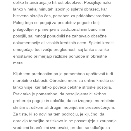
oblike financiranja je hitrost obdelave. Posojilojemalci
lahko v nekaj minutah izpolnijo spletni obrazec, kar
bistveno skrajša čas, potreben za pridobitev sredstev.
Poleg tega so pogoji za pridobitev pogosto bolj
prilagodljivi v primerjavi s tradicionalnimi bančnimi
posojili, saj mnogi ponudniki ne zahtevajo obsežne
dokumentacije ali visokih kreditnih ocen. Spletni krediti
omogočajo tudi večjo preglednost, saj lahko stranke
enostavno primerjajo različne ponudbe in obrestne
mere.
Kljub tem prednostim pa je pomembno upoštevati tudi
morebitne slabosti. Obrestne mere za online kredite so
lahko višje, kar lahko poveča celotne stroške posojila.
Prav tako je pomembno, da posojilojemalci skrbno
preberejo pogoje in določila, da se izognejo morebitnim
skritim stroškom ali drugim neprijetnim presenečenjem.
Za tiste, ki so novi na tem področju, je ključno, da
opravijo temeljito raziskavo in se posvetujejo z zaupanja
vrednimi finančnimi svetovalci, preden se odločijo za