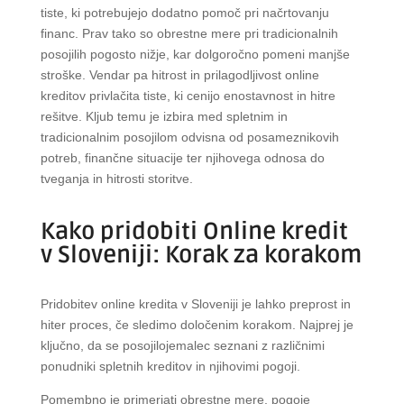
tiste, ki potrebujejo dodatno pomoč pri načrtovanju
financ. Prav tako so obrestne mere pri tradicionalnih
posojilih pogosto nižje, kar dolgoročno pomeni manjše
stroške. Vendar pa hitrost in prilagodljivost online
kreditov privlačita tiste, ki cenijo enostavnost in hitre
rešitve. Kljub temu je izbira med spletnim in
tradicionalnim posojilom odvisna od posameznikovih
potreb, finančne situacije ter njihovega odnosa do
tveganja in hitrosti storitve.
Kako pridobiti Online kredit
v Sloveniji: Korak za korakom
Pridobitev online kredita v Sloveniji je lahko preprost in
hiter proces, če sledimo določenim korakom. Najprej je
ključno, da se posojilojemalec seznani z različnimi
ponudniki spletnih kreditov in njihovimi pogoji.
Pomembno je primerjati obrestne mere, pogoje