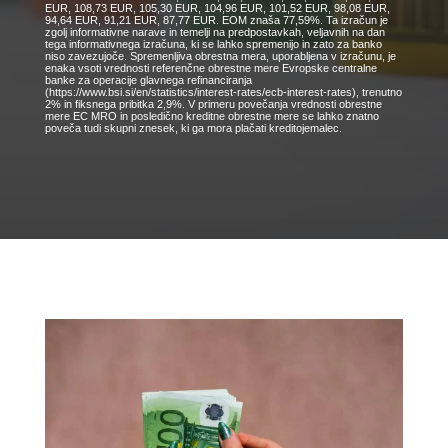
EUR, 108,73 EUR, 105,30 EUR, 104,96 EUR, 101,52 EUR, 98,08 EUR,
94,64 EUR, 91,21 EUR, 87,77 EUR. EOM znaša 77,59%. Ta izračun je
zgolj informativne narave in temelji na predpostavkah, veljavnih na dan
tega informativnega izračuna, ki se lahko spremenijo in zato za banko
niso zavezujoče. Spremenljiva obrestna mera, uporabljena v izračunu, je
enaka vsoti vrednosti referenčne obrestne mere Evropske centralne
banke za operacije glavnega refinanciranja
(https://www.bsi.si/en/statistics/interest-rates/ecb-interest-rates), trenutno
2% in fiksnega pribitka 2,9%. V primeru povečanja vrednosti obrestne
mere EC MRO in posledično kreditne obrestne mere se lahko znatno
poveča tudi skupni znesek, ki ga mora plačati kreditojemalec.