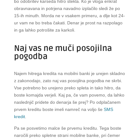
bo odobritev karseda hitro stekla. Ko je vloga enkrat
obravnavana in potrjena navadno izplačilo sledi že po
15-ih minuth. Morda ne v vsakem primeru, a dlje kot 24-
ur vam ne bo treba čakati. Denar je prost na razpolago
in ga lahko potrošite za karkoli.
Naj vas ne muči posojilna
pogodba
Najem hitrega kredita na mobilni banki je urejen skladno
z zakonodajo, zato naj vas posojilna pogodba ne skrbi.
Vse potrebno bo urejeno preko spleta in tako hitro, da
boste komajda verjeli. Kaj pa, če vam povemo, da lahko
naslednjič pridete do denarja še prej? Po odplačanem
prvem kreditu boste imeli namreč na voljo še
SMS
kredit
.
Pa se posvetimo malce še prvemu kreditu. Tega boste
naročili preko spletne strani mobilne banke, pri čemer