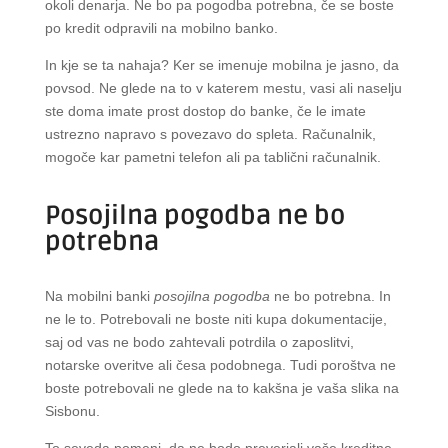
okoli denarja. Ne bo pa pogodba potrebna, če se boste
po kredit odpravili na mobilno banko.
In kje se ta nahaja? Ker se imenuje mobilna je jasno, da
povsod. Ne glede na to v katerem mestu, vasi ali naselju
ste doma imate prost dostop do banke, če le imate
ustrezno napravo s povezavo do spleta. Računalnik,
mogoče kar pametni telefon ali pa tablični računalnik.
Posojilna pogodba ne bo
potrebna
Na mobilni banki
posojilna pogodba
ne bo potrebna. In
ne le to. Potrebovali ne boste niti kupa dokumentacije,
saj od vas ne bodo zahtevali potrdila o zaposlitvi,
notarske overitve ali česa podobnega. Tudi poroštva ne
boste potrebovali ne glede na to kakšna je vaša slika na
Sisbonu.