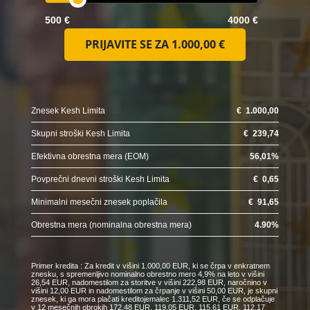
500 €
4000 €
PRIJAVITE SE ZA
1.000,00 €
Znesek Kesh Limita
€
1.000,00
Skupni stroški Kesh Limita
€
239,74
Efektivna obrestna mera (EOM)
56,01
%
Povprečni dnevni stroški Kesh Limita
€
0,65
Minimalni mesečni znesek poplačila
€
91,65
Obrestna mera (nominalna obrestna mera)
4.90
%
Primer kredita : Za kredit v višini 1.000,00 EUR, ki se črpa v enkratnem
znesku, s spremenljivo nominalno obrestno mero 4,9% na leto v višini
26,54 EUR, nadomestilom za storitve v višini 222,98 EUR, naročnino v
višini 12,00 EUR in nadomestilom za črpanje v višini 50,00 EUR, je skupni
znesek, ki ga mora plačati kreditojemalec 1.311,52 EUR, če se odplačuje
v 12 mesečnih obrokih 172,48 EUR, 119,05 EUR, 115,61 EUR, 112,17