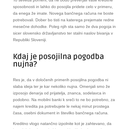
To seveda pomeni, da ne bodo preverjali vaše kreditne
sposobnosti in lahko do posojila pridete celo v primeru,
da enega že imate. Novega bančnega računa ne boste
potrebovali. Dober bo tisti na katerega prejemate redne
mesečne dohodke. Poleg njih sta samo že dva pogoja in
sicer slovensko državljanstvo ter stalni naslov bivanja v
Republiki Sloveniji.
Kdaj je posojilna pogodba
nujna?
Res je, da v določenih primerih posojilna pogodba ni
slaba ideja ter je kar nekoliko nujna. Omenjali smo že
izposojo denarja od prijatelja, znanca, sodelavca in
podobno. Na mobilni banki k sreči to ne bo potrebno, za
najem kredita pa potrebujete le nekaj minut prostega
časa, osebni dokument in številko bančnega računa.
Kreditno vlogo natančno izpolnite kot je zahtevano, da