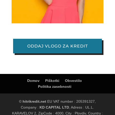
ODDAJ VLOGO ZA KREDIT
Domov
Piškotki
Obvestilo
Politika zasebnosti
©
hitrikredit.net
EU VAT number : 205391327,
Company :
KD CAPITAL LTD
, Adress : UL.L.
KARAVELOV 2, ZipCode : 4000, City : Plovdiv, Country :