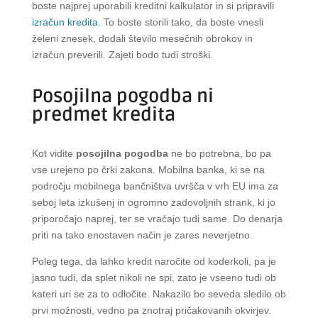
boste najprej uporabili kreditni kalkulator in si pripravili
izračun kredita
. To boste storili tako, da boste vnesli
želeni znesek, dodali število mesečnih obrokov in
izračun preverili. Zajeti bodo tudi stroški.
Posojilna pogodba ni
predmet kredita
Kot vidite
posojilna pogodba
ne bo potrebna, bo pa
vse urejeno po črki zakona. Mobilna banka, ki se na
področju mobilnega bančništva uvršča v vrh EU ima za
seboj leta izkušenj in ogromno zadovoljnih strank, ki jo
priporočajo naprej, ter se vračajo tudi same. Do denarja
priti na tako enostaven način je zares neverjetno.
Poleg tega, da lahko kredit naročite od koderkoli, pa je
jasno tudi, da splet nikoli ne spi, zato je vseeno tudi ob
kateri uri se za to odločite. Nakazilo bo seveda sledilo ob
prvi možnosti, vedno pa znotraj pričakovanih okvirjev.