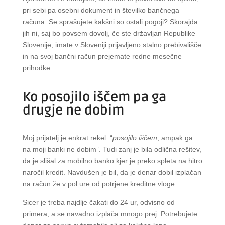
pri sebi pa osebni dokument in številko bančnega
računa. Se sprašujete kakšni so ostali pogoji? Skorajda
jih ni, saj bo povsem dovolj, če ste državljan Republike
Slovenije, imate v Sloveniji prijavljeno stalno prebivališče
in na svoj bančni račun prejemate redne mesečne
prihodke.
Ko posojilo iščem pa ga
drugje ne dobim
Moj prijatelj je enkrat rekel: “
posojilo iščem
, ampak ga
na moji banki ne dobim”. Tudi zanj je bila odlična rešitev,
da je slišal za mobilno banko kjer je preko spleta na hitro
naročil kredit. Navdušen je bil, da je denar dobil izplačan
na račun že v pol ure od potrjene kreditne vloge.
Sicer je treba najdlje čakati do 24 ur, odvisno od
primera, a se navadno izplača mnogo prej. Potrebujete