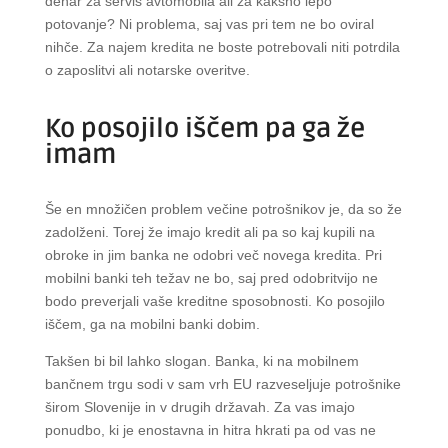
denar za servis avtomobila ali za kakšno lepo
potovanje? Ni problema, saj vas pri tem ne bo oviral
nihče. Za najem kredita ne boste potrebovali niti potrdila
o zaposlitvi ali notarske overitve.
Ko posojilo iščem pa ga že
imam
Še en množičen problem večine potrošnikov je, da so že
zadolženi. Torej že imajo kredit ali pa so kaj kupili na
obroke in jim banka ne odobri več novega kredita. Pri
mobilni banki teh težav ne bo, saj pred odobritvijo ne
bodo preverjali vaše kreditne sposobnosti. Ko posojilo
iščem, ga na mobilni banki dobim.
Takšen bi bil lahko slogan. Banka, ki na mobilnem
bančnem trgu sodi v sam vrh EU razveseljuje potrošnike
širom Slovenije in v drugih državah. Za vas imajo
ponudbo, ki je enostavna in hitra hkrati pa od vas ne