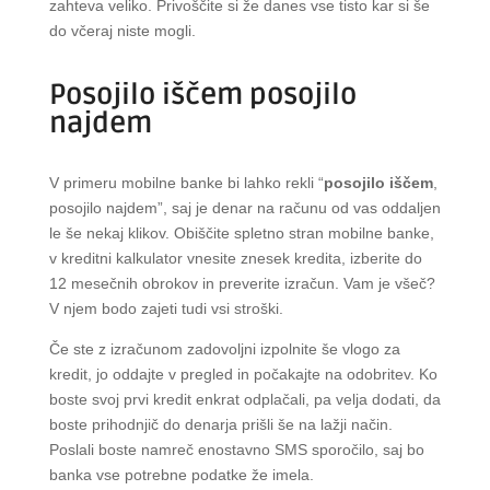
zahteva veliko. Privoščite si že danes vse tisto kar si še
do včeraj niste mogli.
Posojilo iščem posojilo
najdem
V primeru mobilne banke bi lahko rekli “
posojilo iščem
,
posojilo najdem”, saj je denar na računu od vas oddaljen
le še nekaj klikov. Obiščite spletno stran mobilne banke,
v kreditni kalkulator vnesite znesek kredita, izberite do
12 mesečnih obrokov in preverite izračun. Vam je všeč?
V njem bodo zajeti tudi vsi stroški.
Če ste z izračunom zadovoljni izpolnite še vlogo za
kredit, jo oddajte v pregled in počakajte na odobritev. Ko
boste svoj prvi kredit enkrat odplačali, pa velja dodati, da
boste prihodnjič do denarja prišli še na lažji način.
Poslali boste namreč enostavno SMS sporočilo, saj bo
banka vse potrebne podatke že imela.