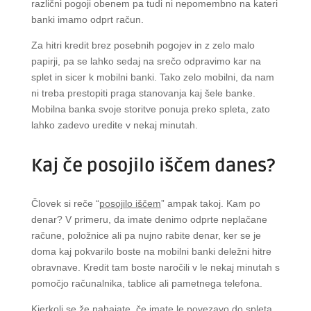
različni pogoji obenem pa tudi ni nepomembno na kateri
banki imamo odprt račun.
Za hitri kredit brez posebnih pogojev in z zelo malo
papirji, pa se lahko sedaj na srečo odpravimo kar na
splet in sicer k mobilni banki. Tako zelo mobilni, da nam
ni treba prestopiti praga stanovanja kaj šele banke.
Mobilna banka svoje storitve ponuja preko spleta, zato
lahko zadevo uredite v nekaj minutah.
Kaj če posojilo iščem danes?
Človek si reče “
posojilo iščem
” ampak takoj. Kam po
denar? V primeru, da imate denimo odprte neplačane
račune, položnice ali pa nujno rabite denar, ker se je
doma kaj pokvarilo boste na mobilni banki deležni hitre
obravnave. Kredit tam boste naročili v le nekaj minutah s
pomočjo računalnika, tablice ali pametnega telefona.
Kjerkoli se že nahajate, če imate le povezavo do spleta,