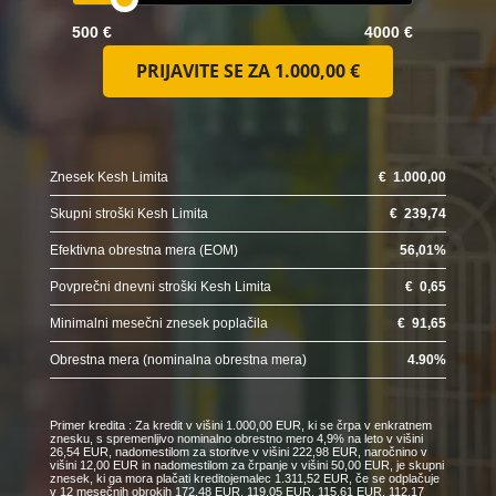
500 €
4000 €
PRIJAVITE SE ZA
1.000,00 €
Znesek Kesh Limita
€
1.000,00
Skupni stroški Kesh Limita
€
239,74
Efektivna obrestna mera (EOM)
56,01
%
Povprečni dnevni stroški Kesh Limita
€
0,65
Minimalni mesečni znesek poplačila
€
91,65
Obrestna mera (nominalna obrestna mera)
4.90
%
Primer kredita : Za kredit v višini 1.000,00 EUR, ki se črpa v enkratnem
znesku, s spremenljivo nominalno obrestno mero 4,9% na leto v višini
26,54 EUR, nadomestilom za storitve v višini 222,98 EUR, naročnino v
višini 12,00 EUR in nadomestilom za črpanje v višini 50,00 EUR, je skupni
znesek, ki ga mora plačati kreditojemalec 1.311,52 EUR, če se odplačuje
v 12 mesečnih obrokih 172,48 EUR, 119,05 EUR, 115,61 EUR, 112,17