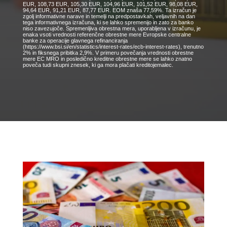
EUR, 108,73 EUR, 105,30 EUR, 104,96 EUR, 101,52 EUR, 98,08 EUR,
94,64 EUR, 91,21 EUR, 87,77 EUR. EOM znaša 77,59%. Ta izračun je
zgolj informativne narave in temelji na predpostavkah, veljavnih na dan
tega informativnega izračuna, ki se lahko spremenijo in zato za banko
niso zavezujoče. Spremenljiva obrestna mera, uporabljena v izračunu, je
enaka vsoti vrednosti referenčne obrestne mere Evropske centralne
banke za operacije glavnega refinanciranja
(https://www.bsi.si/en/statistics/interest-rates/ecb-interest-rates), trenutno
2% in fiksnega pribitka 2,9%. V primeru povečanja vrednosti obrestne
mere EC MRO in posledično kreditne obrestne mere se lahko znatno
poveča tudi skupni znesek, ki ga mora plačati kreditojemalec.