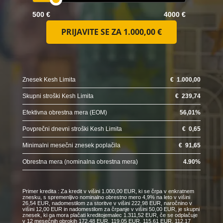
500 €
4000 €
PRIJAVITE SE ZA
1.000,00 €
Znesek Kesh Limita
€
1.000,00
Skupni stroški Kesh Limita
€
239,74
Efektivna obrestna mera (EOM)
56,01
%
Povprečni dnevni stroški Kesh Limita
€
0,65
Minimalni mesečni znesek poplačila
€
91,65
Obrestna mera (nominalna obrestna mera)
4.90
%
Primer kredita : Za kredit v višini 1.000,00 EUR, ki se črpa v enkratnem
znesku, s spremenljivo nominalno obrestno mero 4,9% na leto v višini
26,54 EUR, nadomestilom za storitve v višini 222,98 EUR, naročnino v
višini 12,00 EUR in nadomestilom za črpanje v višini 50,00 EUR, je skupni
znesek, ki ga mora plačati kreditojemalec 1.311,52 EUR, če se odplačuje
v 12 mesečnih obrokih 172,48 EUR, 119,05 EUR, 115,61 EUR, 112,17