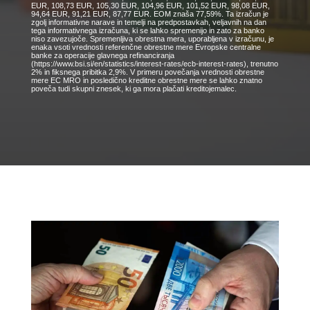
EUR, 108,73 EUR, 105,30 EUR, 104,96 EUR, 101,52 EUR, 98,08 EUR,
94,64 EUR, 91,21 EUR, 87,77 EUR. EOM znaša 77,59%. Ta izračun je
zgolj informativne narave in temelji na predpostavkah, veljavnih na dan
tega informativnega izračuna, ki se lahko spremenijo in zato za banko
niso zavezujoče. Spremenljiva obrestna mera, uporabljena v izračunu, je
enaka vsoti vrednosti referenčne obrestne mere Evropske centralne
banke za operacije glavnega refinanciranja
(https://www.bsi.si/en/statistics/interest-rates/ecb-interest-rates), trenutno
2% in fiksnega pribitka 2,9%. V primeru povečanja vrednosti obrestne
mere EC MRO in posledično kreditne obrestne mere se lahko znatno
poveča tudi skupni znesek, ki ga mora plačati kreditojemalec.