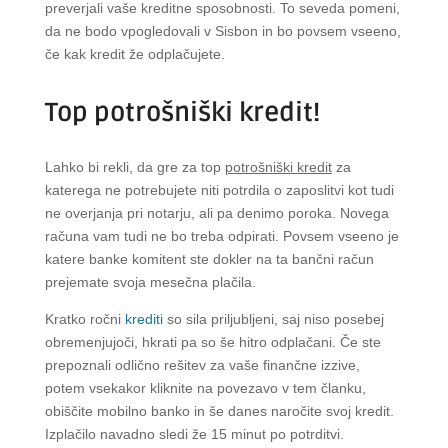
preverjali vaše kreditne sposobnosti. To seveda pomeni,
da ne bodo vpogledovali v Sisbon in bo povsem vseeno,
če kak kredit že odplačujete.
Top potrošniški kredit!
Lahko bi rekli, da gre za top
potrošniški kredit
za
katerega ne potrebujete niti potrdila o zaposlitvi kot tudi
ne overjanja pri notarju, ali pa denimo poroka. Novega
računa vam tudi ne bo treba odpirati. Povsem vseeno je
katere banke komitent ste dokler na ta bančni račun
prejemate svoja mesečna plačila.
Kratko ročni
krediti
so sila priljubljeni, saj niso posebej
obremenjujoči, hkrati pa so še hitro odplačani. Če ste
prepoznali odlično rešitev za vaše finančne izzive,
potem vsekakor kliknite na povezavo v tem članku,
obiščite mobilno banko in še danes naročite svoj kredit.
Izplačilo navadno sledi že 15 minut po potrditvi.