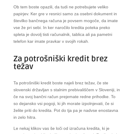
Ob tem boste opazili, da tudi ne potrebujete veliko
papirjev. Ker gre v resnici samo za osebni dokument in
številko bančnega računa je povsem mogoče, da imate
vse že pri sebi. In ker naročilo kredita poteka preko
spleta je dovolj tisti računalnik, tablica ali pa pametni
telefon kar imate pravkar v svojih rokah.
Za potrošniški kredit brez
težav
Ta potrošniški kredit boste najeli brez težav, če ste
slovenski državljan s stalnim prebivališčem v Sloveniji, in
če na svoj bančni račun prejemate redne prihodke. To
so dejansko vsi pogoji, ki jih morate izpolnjevati, če si
želite priti do kredita. Pot do tja pa je nadvse enostavna
in zelo hitra.
Le nekaj klikov vas še loči od izračuna kredita, ki je