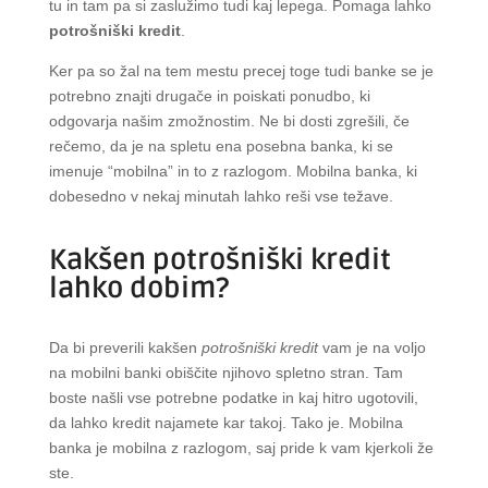
tu in tam pa si zaslužimo tudi kaj lepega. Pomaga lahko
potrošniški kredit
.
Ker pa so žal na tem mestu precej toge tudi banke se je
potrebno znajti drugače in poiskati ponudbo, ki
odgovarja našim zmožnostim. Ne bi dosti zgrešili, če
rečemo, da je na spletu ena posebna banka, ki se
imenuje “mobilna” in to z razlogom. Mobilna banka, ki
dobesedno v nekaj minutah lahko reši vse težave.
Kakšen potrošniški kredit
lahko dobim?
Da bi preverili kakšen
potrošniški kredit
vam je na voljo
na mobilni banki obiščite njihovo spletno stran. Tam
boste našli vse potrebne podatke in kaj hitro ugotovili,
da lahko kredit najamete kar takoj. Tako je. Mobilna
banka je mobilna z razlogom, saj pride k vam kjerkoli že
ste.