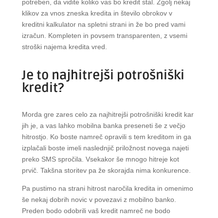
potreben, da vidite koliko vas bo kredit stal. Zgolj nekaj
klikov za vnos zneska kredita in število obrokov v
kreditni kalkulator na spletni strani in že bo pred vami
izračun. Kompleten in povsem transparenten, z vsemi
stroški najema kredita vred.
Je to najhitrejši potrošniški
kredit?
Morda gre zares celo za najhitrejši potrošniški kredit kar
jih je, a vas lahko mobilna banka preseneti še z večjo
hitrostjo. Ko boste namreč opravili s tem kreditom in ga
izplačali boste imeli naslednjič priložnost novega najeti
preko SMS spročila. Vsekakor še mnogo hitreje kot
prvič. Takšna storitev pa že skorajda nima konkurence.
Pa pustimo na strani hitrost naročila kredita in omenimo
še nekaj dobrih novic v povezavi z mobilno banko.
Preden bodo odobrili vaš kredit namreč ne bodo