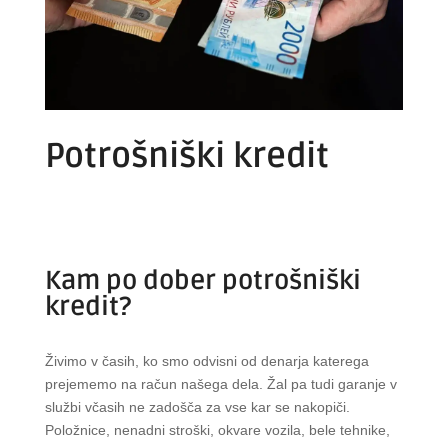
Potrošniški kredit
Kam po dober potrošniški
kredit?
Živimo v časih, ko smo odvisni od denarja katerega
prejememo na račun našega dela. Žal pa tudi garanje v
službi včasih ne zadošča za vse kar se nakopiči.
Položnice, nenadni stroški, okvare vozila, bele tehnike,