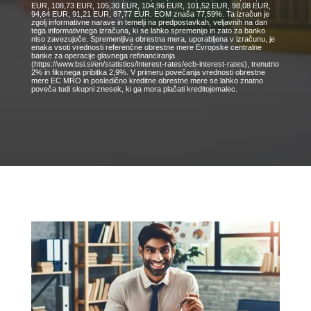
EUR, 108,73 EUR, 105,30 EUR, 104,96 EUR, 101,52 EUR, 98,08 EUR,
94,64 EUR, 91,21 EUR, 87,77 EUR. EOM znaša 77,59%. Ta izračun je
zgolj informativne narave in temelji na predpostavkah, veljavnih na dan
tega informativnega izračuna, ki se lahko spremenijo in zato za banko
niso zavezujoče. Spremenljiva obrestna mera, uporabljena v izračunu, je
enaka vsoti vrednosti referenčne obrestne mere Evropske centralne
banke za operacije glavnega refinanciranja
(https://www.bsi.si/en/statistics/interest-rates/ecb-interest-rates), trenutno
2% in fiksnega pribitka 2,9%. V primeru povečanja vrednosti obrestne
mere EC MRO in posledično kreditne obrestne mere se lahko znatno
poveča tudi skupni znesek, ki ga mora plačati kreditojemalec.