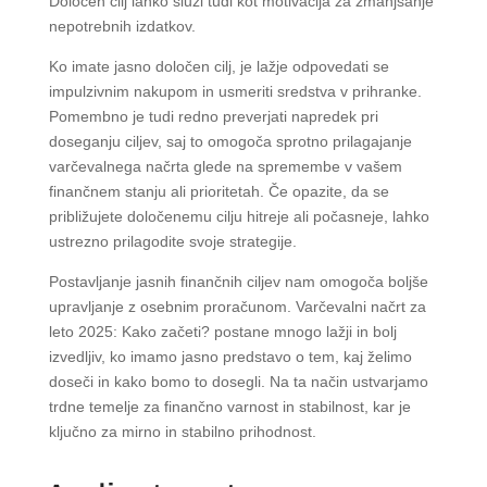
Določen cilj lahko služi tudi kot motivacija za zmanjšanje
nepotrebnih izdatkov.
Ko imate jasno določen cilj, je lažje odpovedati se
impulzivnim nakupom in usmeriti sredstva v prihranke.
Pomembno je tudi redno preverjati napredek pri
doseganju ciljev, saj to omogoča sprotno prilagajanje
varčevalnega načrta glede na spremembe v vašem
finančnem stanju ali prioritetah. Če opazite, da se
približujete določenemu cilju hitreje ali počasneje, lahko
ustrezno prilagodite svoje strategije.
Postavljanje jasnih finančnih ciljev nam omogoča boljše
upravljanje z osebnim proračunom. Varčevalni načrt za
leto 2025: Kako začeti? postane mnogo lažji in bolj
izvedljiv, ko imamo jasno predstavo o tem, kaj želimo
doseči in kako bomo to dosegli. Na ta način ustvarjamo
trdne temelje za finančno varnost in stabilnost, kar je
ključno za mirno in stabilno prihodnost.