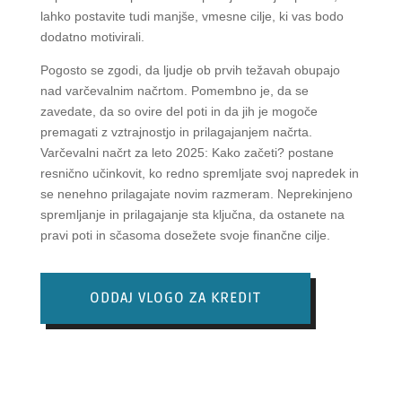
lahko postavite tudi manjše, vmesne cilje, ki vas bodo
dodatno motivirali.
Pogosto se zgodi, da ljudje ob prvih težavah obupajo
nad varčevalnim načrtom. Pomembno je, da se
zavedate, da so ovire del poti in da jih je mogoče
premagati z vztrajnostjo in prilagajanjem načrta.
Varčevalni načrt za leto 2025: Kako začeti? postane
resnično učinkovit, ko redno spremljate svoj napredek in
se nenehno prilagajate novim razmeram. Neprekinjeno
spremljanje in prilagajanje sta ključna, da ostanete na
pravi poti in sčasoma dosežete svoje finančne cilje.
ODDAJ VLOGO ZA KREDIT