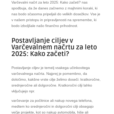
Varčevalni načrt za leto 2025: Kako začeti? nas
spodbuja, da že danes začnemo z majhnimi koraki, ki
nas bodo sčasoma pripeljali do velikih dosežkov. Vse je
v našem pristopu in pripravljenosti na spremembe, ki
bodo izboljšale našo finančno prihodnost.
Postavljanje ciljev v
Varčevalnem načrtu za leto
2025: Kako začeti?
Postavljanje ciljev je temelj vsakega učinkovitega
varčevalnega načrta. Najprej je pomembno, da
določimo, kakšne vrste cilje želimo doseči: kratkoročne,
srednjeročne ali dolgoročne. Kratkoročni cilji lahko
vključujejo npr.
varčevanje za počitnice ali nakup novega telefona,
medtem ko srednjeročni in dolgoročni cilji obsegajo
večje projekte, kot so nakup avtomobila, hiše ali