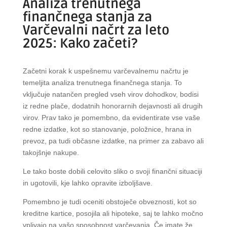
Analiza trenutnega
finančnega stanja za
Varčevalni načrt za leto
2025: Kako začeti?
Začetni korak k uspešnemu varčevalnemu načrtu je
temeljita analiza trenutnega finančnega stanja. To
vključuje natančen pregled vseh virov dohodkov, bodisi
iz redne plače, dodatnih honorarnih dejavnosti ali drugih
virov. Prav tako je pomembno, da evidentirate vse vaše
redne izdatke, kot so stanovanje, položnice, hrana in
prevoz, pa tudi občasne izdatke, na primer za zabavo ali
takojšnje nakupe.
Le tako boste dobili celovito sliko o svoji finančni situaciji
in ugotovili, kje lahko opravite izboljšave.
Pomembno je tudi oceniti obstoječe obveznosti, kot so
kreditne kartice, posojila ali hipoteke, saj te lahko močno
vplivajo na vašo sposobnost varčevanja. Če imate že