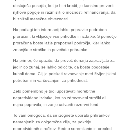
obstoječa posojila, kot je hitri kredit, je koristno preveriti
njihove pogoje in razmisliti o možnosti refinanciranja, da
bi znižali mesečne obveznosti.
Na podlagi teh informacij lahko pripravite podroben
proračun, ki vključuje vse prihodke in izdatke. S pomočjo
proračuna boste lažje prepoznali področja, kjer lahko
zmanjšate stroške in povečate prihranke.
Na primer, če opazite, da preveč denarja zapravljate za
jedilnico zunaj, se lahko odločite, da boste pogosteje
kuhali doma. Cilj je poiskati ravnovesje med življenjskimi
potrebami in varčevanjem za prihodnost.
Zelo pomembno je tudi upoštevati morebitne
nepredvidene izdatke, kot so zdravstveni stroški ali
nujna popravila, in zanje ustvariti rezervni fond.
To vam omogoča, da se izognete uporabi prihrankov,
namenjenih za dolgoročne cilje, za pokritje
nepredvidenih stroškov. Redno spremljanje in pregled