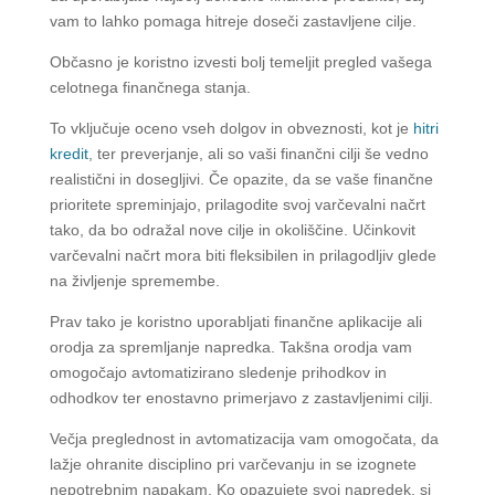
vam to lahko pomaga hitreje doseči zastavljene cilje.
Občasno je koristno izvesti bolj temeljit pregled vašega
celotnega finančnega stanja.
To vključuje oceno vseh dolgov in obveznosti, kot je
hitri
kredit
, ter preverjanje, ali so vaši finančni cilji še vedno
realistični in dosegljivi. Če opazite, da se vaše finančne
prioritete spreminjajo, prilagodite svoj varčevalni načrt
tako, da bo odražal nove cilje in okoliščine. Učinkovit
varčevalni načrt mora biti fleksibilen in prilagodljiv glede
na življenje spremembe.
Prav tako je koristno uporabljati finančne aplikacije ali
orodja za spremljanje napredka. Takšna orodja vam
omogočajo avtomatizirano sledenje prihodkov in
odhodkov ter enostavno primerjavo z zastavljenimi cilji.
Večja preglednost in avtomatizacija vam omogočata, da
lažje ohranite disciplino pri varčevanju in se izognete
nepotrebnim napakam. Ko opazujete svoj napredek, si