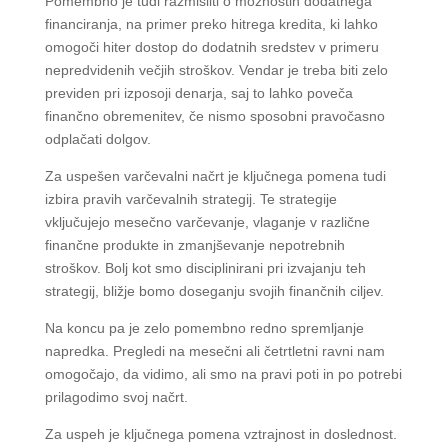
Pomembno je tudi razmisliti o možnostih dodatnega
financiranja, na primer preko hitrega kredita, ki lahko
omogoči hiter dostop do dodatnih sredstev v primeru
nepredvidenih večjih stroškov. Vendar je treba biti zelo
previden pri izposoji denarja, saj to lahko poveča
finančno obremenitev, če nismo sposobni pravočasno
odplačati dolgov.
Za uspešen varčevalni načrt je ključnega pomena tudi
izbira pravih varčevalnih strategij. Te strategije
vključujejo mesečno varčevanje, vlaganje v različne
finančne produkte in zmanjševanje nepotrebnih
stroškov. Bolj kot smo disciplinirani pri izvajanju teh
strategij, bližje bomo doseganju svojih finančnih ciljev.
Na koncu pa je zelo pomembno redno spremljanje
napredka. Pregledi na mesečni ali četrtletni ravni nam
omogočajo, da vidimo, ali smo na pravi poti in po potrebi
prilagodimo svoj načrt.
Za uspeh je ključnega pomena vztrajnost in doslednost.