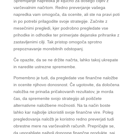
Spremljanje napredka je ključno za dosego ciljev z
varčevalnim načrtom. Redno preverjanje vašega
napredka vam omogoča, da ocenite, ali ste na pravi poti
in po potrebi prilagodite svoje strategije. Začnite z
mesečnimi pregledi, kjer podrobno pregledate vse
prihodke in odhodke ter primerjate dejanske prihranke z
zastavljenimi cilji. Tak pristop omogoča sprotno
prepoznavanje morebitnih odstopanj.
Če opazite, da se ne držite načrta, lahko takoj ukrepate
in naredite ustrezne spremembe.
Pomembno je tudi, da pregledate vse finančne naložbe
in ocenite njihovo donosnost. Če ugotovite, da določena
naložba ne prinaša pričakovanih rezultatov, je morda
čas, da spremenite svojo strategijo ali poiščete
alternativne naložbene možnosti. Na ta način boste
lahko kar najbolje izkoristili svoje finančne vire. Poleg
pregledovanja naložb je koristno redno preverjati tudi
obrestne mere na varčevalnih računih. Prepričajte se,
da uporabljate najbolj donosne finančne produkte, saj