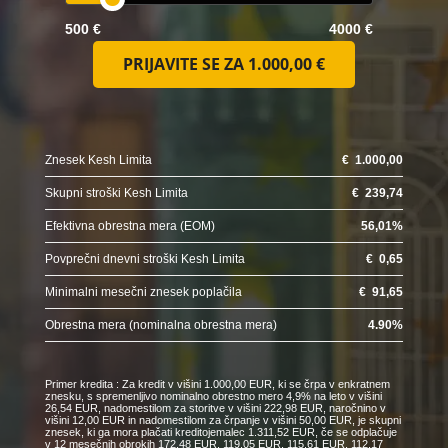
500 €
4000 €
PRIJAVITE SE ZA
1.000,00 €
Znesek Kesh Limita
€
1.000,00
Skupni stroški Kesh Limita
€
239,74
Efektivna obrestna mera (EOM)
56,01
%
Povprečni dnevni stroški Kesh Limita
€
0,65
Minimalni mesečni znesek poplačila
€
91,65
Obrestna mera (nominalna obrestna mera)
4.90
%
Primer kredita : Za kredit v višini 1.000,00 EUR, ki se črpa v enkratnem
znesku, s spremenljivo nominalno obrestno mero 4,9% na leto v višini
26,54 EUR, nadomestilom za storitve v višini 222,98 EUR, naročnino v
višini 12,00 EUR in nadomestilom za črpanje v višini 50,00 EUR, je skupni
znesek, ki ga mora plačati kreditojemalec 1.311,52 EUR, če se odplačuje
v 12 mesečnih obrokih 172,48 EUR, 119,05 EUR, 115,61 EUR, 112,17