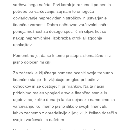
varčevalnega načrta. Prvi korak je razumeti pomen in
potrebo po varčevanju, saj nam to omogoča
obvladovanje nepredvidenih stroškov in ustvarjanje
finančne varnosti. Dobro načrtovan varčevalni načrt
ponuja možnost za dosego specifičnih ciljev, kot so
nakup nepremičnine, izobrazba otrok ali zgodnja
upokojitev.
Pomembno je, da se k temu pristopi sistematično in z
jasno določenimi cilji.
Za začetek je ključnega pomena oceniti svoje trenutno
finančno stanje. To vključuje pregled prihodkov,
odhodkov in že obstoječih prihrankov. Na ta način
pridobimo realen vpogled v svoje finančno stanje in
ugotovimo, koliko denarja lahko dejansko namenimo za
varčevanje. Ko imamo jasno sliko o svojih financah,
lahko začnemo z opredelitvijo ciljev, ki jih želimo doseči s
svojim varčevalnim načrtom.