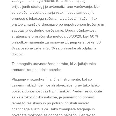
vašega finančnega načrta. Ena izmed najbolj
priljubljenih strategij je avtomatizirano varčevanje, kjer
se določena vsota denarja vsak mesec samodejno
prenese s tekočega računa na varčevalni račun. Tak
pristop zmanjšuje skušnjavo po nepotrebnem trošenju in
zagotavlja dosledno varčevanje. Druga učinkovitost
strategija je proračunska metoda 50/30/20, kjer 50 %
prihodkov namenite za osnovne življenjske stroške, 30
% za osebne želje in 20 % za prihranke ali odplačila
dolgov.
To omogoča uravnoteženo porabo, ki vključuje tako
trenutne kot prihodnje potrebe.
Vlaganje v raznolike finančne instrumente, kot so
vzajemni skladi, delnice ali obveznice, prav tako lahko
poveča donosnost vaših prihrankov. Preden se odločite
za katerokoli obliko naložbe, je pomembno opraviti
temeljito raziskavo in po potrebi poiskati nasvet
finančnega svetovalca. Tako zmanjšate tveganje in
povečate možnosti za donosno naložbo. Čeprav so