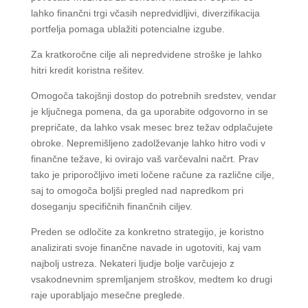
lahko finančni trgi včasih nepredvidljivi, diverzifikacija
portfelja pomaga ublažiti potencialne izgube.
Za kratkoročne cilje ali nepredvidene stroške je lahko
hitri kredit koristna rešitev.
Omogoča takojšnji dostop do potrebnih sredstev, vendar
je ključnega pomena, da ga uporabite odgovorno in se
prepričate, da lahko vsak mesec brez težav odplačujete
obroke. Nepremišljeno zadolževanje lahko hitro vodi v
finančne težave, ki ovirajo vaš varčevalni načrt. Prav
tako je priporočljivo imeti ločene račune za različne cilje,
saj to omogoča boljši pregled nad napredkom pri
doseganju specifičnih finančnih ciljev.
Preden se odločite za konkretno strategijo, je koristno
analizirati svoje finančne navade in ugotoviti, kaj vam
najbolj ustreza. Nekateri ljudje bolje varčujejo z
vsakodnevnim spremljanjem stroškov, medtem ko drugi
raje uporabljajo mesečne preglede.