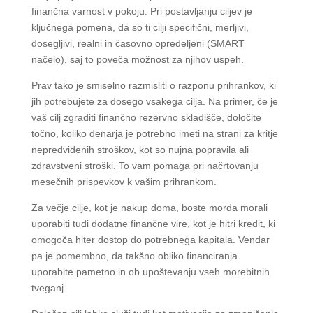
finančna varnost v pokoju. Pri postavljanju ciljev je
ključnega pomena, da so ti cilji specifični, merljivi,
dosegljivi, realni in časovno opredeljeni (SMART
načelo), saj to poveča možnost za njihov uspeh.
Prav tako je smiselno razmisliti o razponu prihrankov, ki
jih potrebujete za dosego vsakega cilja. Na primer, če je
vaš cilj zgraditi finančno rezervno skladišče, določite
točno, koliko denarja je potrebno imeti na strani za kritje
nepredvidenih stroškov, kot so nujna popravila ali
zdravstveni stroški. To vam pomaga pri načrtovanju
mesečnih prispevkov k vašim prihrankom.
Za večje cilje, kot je nakup doma, boste morda morali
uporabiti tudi dodatne finančne vire, kot je hitri kredit, ki
omogoča hiter dostop do potrebnega kapitala. Vendar
pa je pomembno, da takšno obliko financiranja
uporabite pametno in ob upoštevanju vseh morebitnih
tveganj.